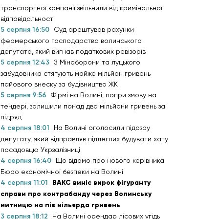
транспортної компанії звільнили від кримінальної
відповідальності
5 серпня 16:50
Суд арештував рахунки
фермерського господарства волинського
депутата, який вигнав податкових ревізорів
5 серпня 12:43
З Міноборони та луцького
забудовника стягують майже мільйон гривень
пайового внеску за будівництво ЖК
5 серпня 9:56
Фірмі на Волині, попри змову на
тендері, залишили понад два мільйони гривень за
підряд
4 серпня 18:01
На Волині оголосили підозру
депутату, який відправляв підлеглих будувати хату
посадовцю Укрзалізниці
4 серпня 16:40
Що відомо про нового керівника
Бюро економічної безпеки на Волині
4 серпня 11:01
ВАКС виніс вирок фігуранту
справи про контрабанду через Волинську
митницю на пів мільярда гривень
3 серпня 18:12
На Волині орендар лісових угідь