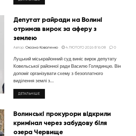
Депутат райради на Волині
отримав вирок за аферу з
землею
Автор:
Оксана Коваленко
4 ЛЮТОГО 2026 В 16:08
0
Луцький міськрайонний суд виніс вирок депутату
Ковельської районної ради Василю Голядинцю. Він
допоміг організувати схему з безоплатного
виділення землі з...
ДЕТАЛЬНІШЕ
Волинські прокурори відкрили
кримінал через забудову біля
озера Червище