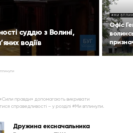
#МИ ВПЛИ
Офіс Г
ності суддю з Волині,
волинсь
’яних водіїв
призна
вплинули
я «Сили правди» допомагають викривати
ися справедливості – у розділі #Ми вплинули.
Дружина ексначальника