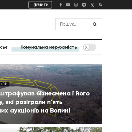
УВІЙТИ
сьє
Комунальна нерухомість
НУЛИ
штрафував бізнесмена і його
, які розіграли п’ять
их аукціонів на Волині