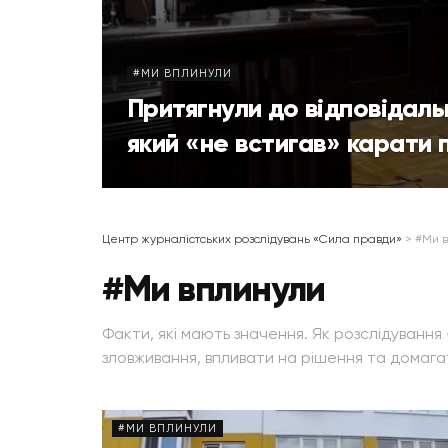
#МИ ВПЛИНУЛИ
Притягнули до відповідаль
який «не встигав» карати п
Центр журналістських розслідувань «Сила правди»
>
#Ми 
#Ми вплинули
Факти, які мають значення. Як розслідуванн
зловживання, впливати на рішення та домагат
#МИ ВПЛИНУЛИ