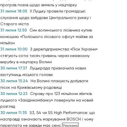
програв позов щодо земель у нацпарку
31 липня 18:05
У Луцьку провели громадські
слухання щодо забудови Центрального ринку і
Старого міста
31 липня 12:50
Син волинського лісівника купив
конюшню «Поліського лісового офісу» майже за
мільйон
31 липня 10:00
З держпідприємства «Ліси України»
стягують сотні тисяч гривень через незаконну
вирубку в нацпарку Волині
30 липня 17:37
Луцькрада призначила нових
заступниць міського голови
30 липня 15:24
На Волині планують добувати
пісок на Крижівському родовищі
30 липня 12:23
Справу про 123 мільйони збитків
луцького «Західінкомбанку» повернули на новий
розгляд
30 липня 11:35
S3, S4 чи S5 High Performance: що
насправді означають маркування BOSCH і чому
переплата не завжди має сенс