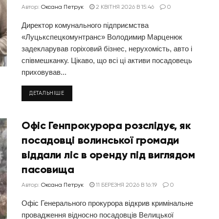
Автор:
Оксана Петрук
2 КВІТНЯ 2026 В 15:46
0
Директор комунального підприємства
«Луцькспецкомунтранс» Володимир Марценюк
задекларував горіховий бізнес, нерухомість, авто і
співмешканку. Цікаво, що всі ці активи посадовець
приховував...
ДЕТАЛЬНІШЕ
Офіс Генпрокурора розслідує, як
посадовці волинської громади
віддали ліс в оренду під виглядом
пасовища
Автор:
Оксана Петрук
11 БЕРЕЗНЯ 2026 В 16:19
0
Офіс Генерального прокурора відкрив кримінальне
провадження відносно посадовців Велицької