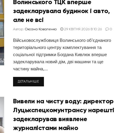
Волинського ТЦК вперше
задекларувала будинок і авто,
але не всі
Автор:
Оксана Коваленко
29 КВІТНЯ 2026 В 10:26
0
Військовослужбовиця Волинського об’єднаного
територіального центру комплектування та
соціальної підтримки Богдана Кивлюк вперше
задекларувала новий дім, дві машини та ще
частину майна,...
ДЕТАЛЬНІШЕ
Вивели на чисту воду: директор
Луцькспецкомунтрансу нарешті
задекларував виявлене
журналістами майно