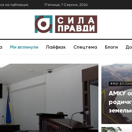
ся на публікацію
П’ятниця, 7 Серпня, 2026
а
Ми вплинули
Лайфхак
Спецтема
Блоги
До
#МИ ВПЛИ
АМКУ о
родичку
земельн