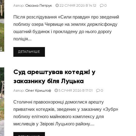
Автор:
Оксана Петрук
22 СІЧНЯ 2026 В 14:12
0
Після розслідування «Сили правди» про зведений
поблизу озера Червище на землях держлісфонду
ошатний будинок і прокладену до нього дорогу
поліція...
ДЕТАЛЬНІШЕ
Суд арештував котеджі у
заказнику біля Луцька
Автор:
Олег Криштоф
5 СІЧНЯ 2026 В 17:01
0
Столичні правоохоронці домоглися арешту
приватних котеджів, зведених у заказнику «Зубр»
поблизу елітного майнового комплексу для
мисливців у Звірові Луцького району....