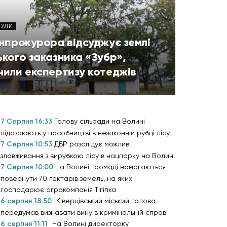
НУЛИ
енпрокурора відсуджує землі
кого заказника «Зубр»,
чили експертизу котеджів
7 Серпня 16:33
Голову сільради на Волині
підозрюють у пособництві в незаконній рубці лісу
7 Серпня 10:53
ДБР розслідує можливі
зловживання з вирубкою лісу в нацпарку на Волині
7 Серпня 10:00
На Волині громаді намагаються
повернути 70 гектарів земель, на яких
господарює агрокомпанія Тігіпка
6 серпня 18:50
Ківерцівський міський голова
передумав визнавати вину в кримінальній справі
6 серпня 11:11
На Волині директорку