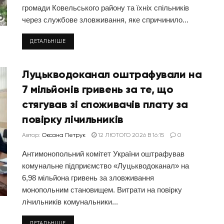
громади Ковельського району та їхніх спільників
через службове зловживання, яке спричинило...
ДЕТАЛЬНІШЕ
Луцькводоканал оштрафували на
7 мільйонів гривень за те, що
стягував зі споживачів плату за
повірку лічильників
Автор:
Оксана Петрук
12 ЛЮТОГО 2026 В 16:15
0
Антимонопольний комітет України оштрафував
комунальне підприємство «Луцькводоканал» на
6,98 мільйона гривень за зловживання
монопольним становищем. Витрати на повірку
лічильників комунальники...
ДЕТАЛЬНІШЕ