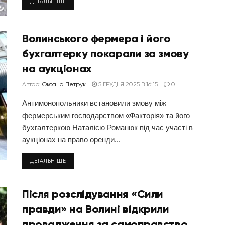
ДЕТАЛЬНІШЕ
Волинського фермера і його
бухгалтерку покарали за змову
на аукціонах
Автор:
Оксана Петрук
5 ГРУДНЯ 2025 В 16:15
0
Антимонопольники встановили змову між
фермерським господарством «Факторія» та його
бухгалтеркою Наталією Романюк під час участі в
аукціонах на право оренди...
ДЕТАЛЬНІШЕ
Після розслідування «Сили
правди» на Волині відкрили
провадження за самоправство