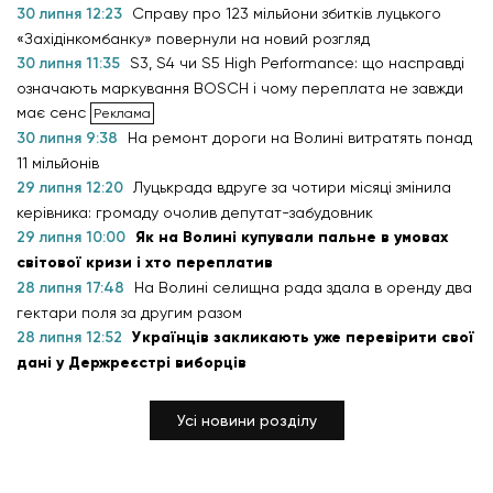
30 липня 12:23
Справу про 123 мільйони збитків луцького
«Західінкомбанку» повернули на новий розгляд
30 липня 11:35
S3, S4 чи S5 High Performance: що насправді
означають маркування BOSCH і чому переплата не завжди
має сенс
30 липня 9:38
На ремонт дороги на Волині витратять понад
11 мільйонів
29 липня 12:20
Луцькрада вдруге за чотири місяці змінила
керівника: громаду очолив депутат-забудовник
29 липня 10:00
Як на Волині купували пальне в умовах
світової кризи і хто переплатив
28 липня 17:48
На Волині селищна рада здала в оренду два
гектари поля за другим разом
28 липня 12:52
Українців закликають уже перевірити свої
дані у Держреєстрі виборців
Усі новини розділу