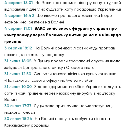
4 серпня 18:01
На Волині оголосили підозру депутату, який
відправляв підлеглих будувати хату посадовцю Укрзалізниці
4 серпня 16:40
Що відомо про нового керівника Бюро
економічної безпеки на Волині
4 серпня 11:01
ВАКС виніс вирок фігуранту справи про
контрабанду через Волинську митницю на пів мільярда
гривень
3 серпня 18:12
На Волині орендар лісових угідь програв
позов щодо земель у нацпарку
31 липня 18:05
У Луцьку провели громадські слухання щодо
забудови Центрального ринку і Старого міста
31 липня 12:50
Син волинського лісівника купив конюшню
«Поліського лісового офісу» майже за мільйон
31 липня 10:00
З держпідприємства «Ліси України» стягують
сотні тисяч гривень через незаконну вирубку в нацпарку
Волині
30 липня 17:37
Луцькрада призначила нових заступниць
міського голови
30 липня 15:24
На Волині планують добувати пісок на
Крижівському родовищі