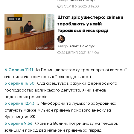
5 СЕРПНЯ 2025 В 14:30
Штат зріс ушестеро: скільки
НОВИНИ
заробляють у новій
Горохівській міськраді
Автор:
Аліна Бекерук
26 КВІТНЯ 2021 В 14:06
6 Серпня 11:11
На Волині директорку транспортної компанії
звільнили від кримінальної відповідальності
5 серпня 16:50
Суд арештував рахунки фермерського
господарства волинського депутата, який вигнав
податкових ревізорів
5 серпня 12:43
З Міноборони та луцького забудовника
стягують майже мільйон гривень пайового внеску за
будівництво ЖК
5 серпня 9:56
Фірмі на Волині, попри змову на тендері,
залишили понад два мільйони гривень за підряд