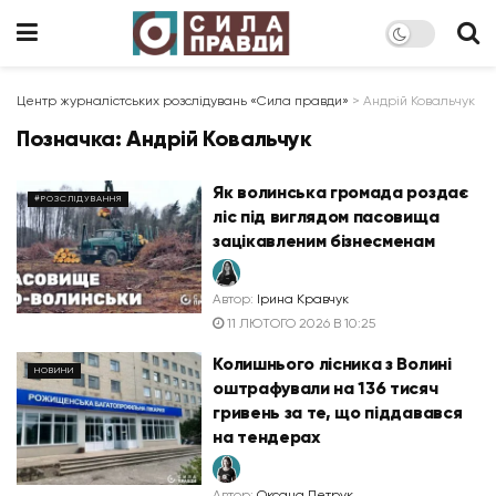
Центр журналістських розслідувань «Сила правди»
>
Андрій Ковальчук
Позначка:
Андрій Ковальчук
Як волинська громада роздає
#РОЗСЛІДУВАННЯ
ліс під виглядом пасовища
зацікавленим бізнесменам
Автор:
Ірина Кравчук
11 ЛЮТОГО 2026 В 10:25
Колишнього лісника з Волині
НОВИНИ
оштрафували на 136 тисяч
гривень за те, що піддавався
на тендерах
Автор:
Оксана Петрук