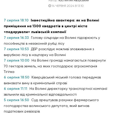
Автор:
Костянтин Яворський
14 ЧЕРВНЯ 2024 В 13:10
7 серпня 18:10
Інвестиційна авантюра: як на Волині
приміщення на 1300 квадратів в центрі міста
«подарували» львівській компанії
7 серпня 16:33
Голову сільради на Волині підозрюють у
пособництві в незаконній рубці лісу
7 серпня 10:53
ДБР розслідує можливі зловживання з
вирубкою лісу в нацпарку на Волині
7 серпня 10:00
На Волині громаді намагаються повернути
70 гектарів земель, на яких господарює агрокомпанія
Тігіпка
6 серпня 18:50
Ківерцівський міський голова передумав
визнавати вину в кримінальній справі
6 серпня 11:11
На Волині директорку транспортної компанії
звільнили від кримінальної відповідальності
5 серпня 16:50
Суд арештував рахунки фермерського
господарства волинського депутата, який вигнав
податкових ревізорів