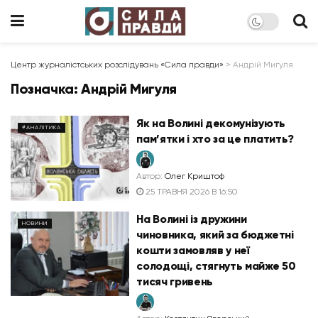
Центр журналістських розслідувань «Сила правди»
>
Андрій Мигуля
Позначка:
Андрій Мигуля
Як на Волині декомунізують
#АНАЛІТИКА
пам’ятки і хто за це платить?
Автор:
Олег Криштоф
25 ТРАВНЯ 2026 В 16:50
На Волині із дружини
НОВИНИ
чиновника, який за бюджетні
кошти замовляв у неї
солодощі, стягнуть майже 50
тисяч гривень