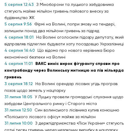
5 серпня 12:43
З Міноборони та луцького забудовника
стягують майже мільйон гривень пайового внеску за
будівництво ЖК
5 серпня 9:56
Фірмі на Волині, попри змову на тендері,
залишили понад два мільйони гривень за підряд
4 серпня 18:01
На Волині оголосили підозру депутату, який
відправляв підлеглих будувати хату посадовцю Укрзалізниці
4 серпня 16:40
Що відомо про нового керівника Бюро
економічної безпеки на Волині
4 серпня 11:01
ВАКС виніс вирок фігуранту справи про
контрабанду через Волинську митницю на пів мільярда
гривень
3 серпня 18:12
На Волині орендар лісових угідь програв
позов щодо земель у нацпарку
31 липня 18:05
У Луцьку провели громадські слухання щодо
забудови Центрального ринку і Старого міста
31 липня 12:50
Син волинського лісівника купив конюшню
«Поліського лісового офісу» майже за мільйон
31 липня 10:00
З держпідприємства «Ліси України» стягують
сотні тисяч гривень через незаконну вирубку в нацпарку