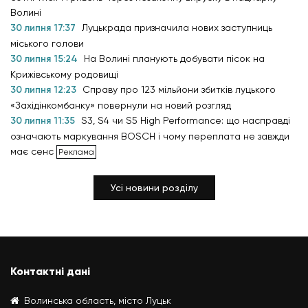
Волині
30 липня 17:37
Луцькрада призначила нових заступниць
міського голови
30 липня 15:24
На Волині планують добувати пісок на
Крижівському родовищі
30 липня 12:23
Справу про 123 мільйони збитків луцького
«Західінкомбанку» повернули на новий розгляд
30 липня 11:35
S3, S4 чи S5 High Performance: що насправді
означають маркування BOSCH і чому переплата не завжди
має сенс
Усі новини розділу
Контактні дані
Волинська область, місто Луцьк