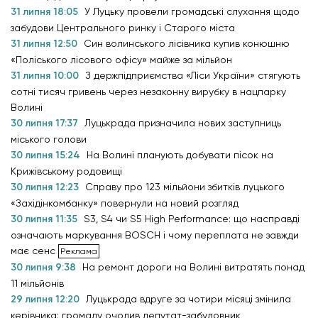
31 липня 18:05
У Луцьку провели громадські слухання щодо
забудови Центрального ринку і Старого міста
31 липня 12:50
Син волинського лісівника купив конюшню
«Поліського лісового офісу» майже за мільйон
31 липня 10:00
З держпідприємства «Ліси України» стягують
сотні тисяч гривень через незаконну вирубку в нацпарку
Волині
30 липня 17:37
Луцькрада призначила нових заступниць
міського голови
30 липня 15:24
На Волині планують добувати пісок на
Крижівському родовищі
30 липня 12:23
Справу про 123 мільйони збитків луцького
«Західінкомбанку» повернули на новий розгляд
30 липня 11:35
S3, S4 чи S5 High Performance: що насправді
означають маркування BOSCH і чому переплата не завжди
має сенс
30 липня 9:38
На ремонт дороги на Волині витратять понад
11 мільйонів
29 липня 12:20
Луцькрада вдруге за чотири місяці змінила
керівника: громаду очолив депутат-забудовник