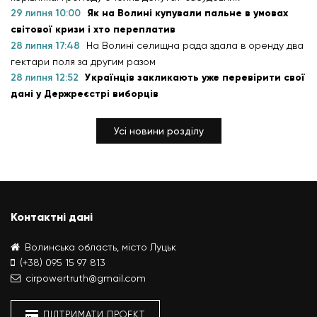
29 липня 10:00
Як на Волині купували пальне в умовах
світової кризи і хто переплатив
28 липня 17:48
На Волині селищна рада здала в оренду два
гектари поля за другим разом
28 липня 12:52
Українців закликають уже перевірити свої
дані у Держреєстрі виборців
Усі новини розділу
Контактні дані
Волинська область, місто Луцьк
(+38) 095 15 97 813
cirpowertruth@gmail.com
ПІДТРИМАТИ ПРОЕКТ