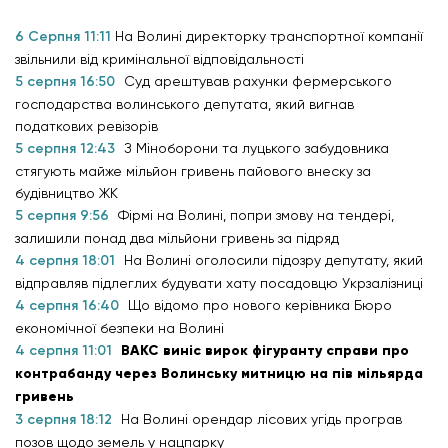
6 Серпня 11:11
На Волині директорку транспортної компанії
звільнили від кримінальної відповідальності
5 серпня 16:50
Суд арештував рахунки фермерського
господарства волинського депутата, який вигнав
податкових ревізорів
5 серпня 12:43
З Міноборони та луцького забудовника
стягують майже мільйон гривень пайового внеску за
будівництво ЖК
5 серпня 9:56
Фірмі на Волині, попри змову на тендері,
залишили понад два мільйони гривень за підряд
4 серпня 18:01
На Волині оголосили підозру депутату, який
відправляв підлеглих будувати хату посадовцю Укрзалізниці
4 серпня 16:40
Що відомо про нового керівника Бюро
економічної безпеки на Волині
4 серпня 11:01
ВАКС виніс вирок фігуранту справи про
контрабанду через Волинську митницю на пів мільярда
гривень
3 серпня 18:12
На Волині орендар лісових угідь програв
позов щодо земель у нацпарку