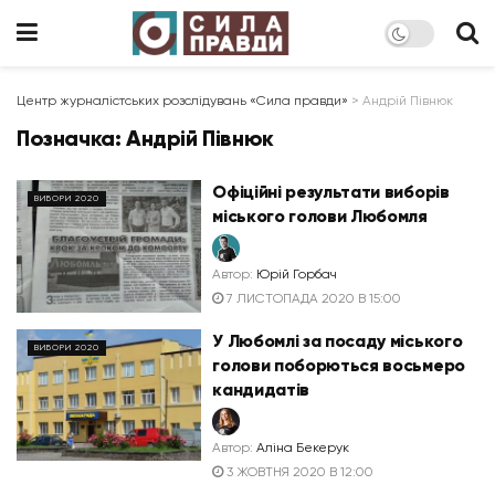
Центр журналістських розслідувань «Сила правди»
>
Андрій Півнюк
Позначка:
Андрій Півнюк
Офіційні результати виборів
ВИБОРИ 2020
міського голови Любомля
Автор:
Юрій Горбач
7 ЛИСТОПАДА 2020 В 15:00
У Любомлі за посаду міського
ВИБОРИ 2020
голови поборються восьмеро
кандидатів
Автор:
Аліна Бекерук
3 ЖОВТНЯ 2020 В 12:00