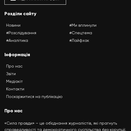
Розділи сайту
Новини
#Ми вплинули
#Розслідування
#Спецтема
#Аналітика
#Лайфхак
Інформація
Про нас
Звіти
Медіакіт
Контакти
Поскаржитися на публікацію
Про нас
«Сила правди» – це об’єднання журналістів, які прагнуть
справедливості та демократичного суспільства без корупції.