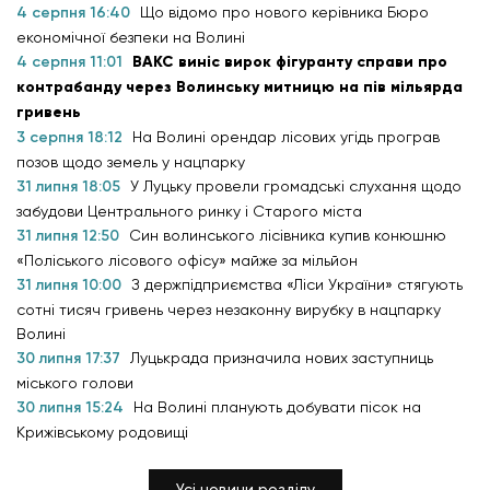
4 серпня 16:40
Що відомо про нового керівника Бюро
економічної безпеки на Волині
4 серпня 11:01
ВАКС виніс вирок фігуранту справи про
контрабанду через Волинську митницю на пів мільярда
гривень
3 серпня 18:12
На Волині орендар лісових угідь програв
позов щодо земель у нацпарку
31 липня 18:05
У Луцьку провели громадські слухання щодо
забудови Центрального ринку і Старого міста
31 липня 12:50
Син волинського лісівника купив конюшню
«Поліського лісового офісу» майже за мільйон
31 липня 10:00
З держпідприємства «Ліси України» стягують
сотні тисяч гривень через незаконну вирубку в нацпарку
Волині
30 липня 17:37
Луцькрада призначила нових заступниць
міського голови
30 липня 15:24
На Волині планують добувати пісок на
Крижівському родовищі
Усі новини розділу