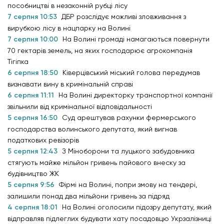
пособництві в незаконній рубці лісу
7 серпня 10:53
ДБР розслідує можливі зловживання з
вирубкою лісу в нацпарку на Волині
7 серпня 10:00
На Волині громаді намагаються повернути
70 гектарів земель, на яких господарює агрокомпанія
Тігіпка
6 серпня 18:50
Ківерцівський міський голова передумав
визнавати вину в кримінальній справі
6 серпня 11:11
На Волині директорку транспортної компанії
звільнили від кримінальної відповідальності
5 серпня 16:50
Суд арештував рахунки фермерського
господарства волинського депутата, який вигнав
податкових ревізорів
5 серпня 12:43
З Міноборони та луцького забудовника
стягують майже мільйон гривень пайового внеску за
будівництво ЖК
5 серпня 9:56
Фірмі на Волині, попри змову на тендері,
залишили понад два мільйони гривень за підряд
4 серпня 18:01
На Волині оголосили підозру депутату, який
відправляв підлеглих будувати хату посадовцю Укрзалізниці