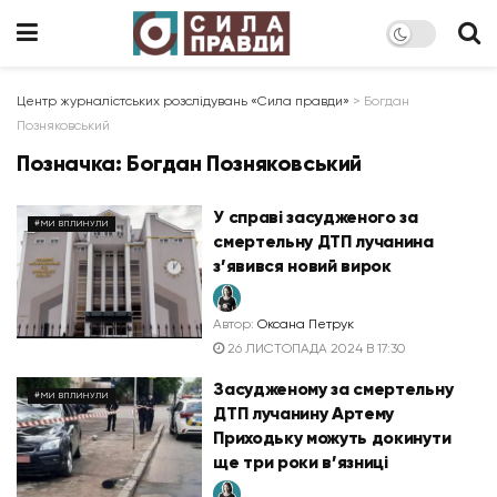
Центр журналістських розслідувань «Сила правди»
>
Богдан
Позняковський
Позначка:
Богдан Позняковський
У справі засудженого за
#МИ ВПЛИНУЛИ
смертельну ДТП лучанина
з’явився новий вирок
Автор:
Оксана Петрук
26 ЛИСТОПАДА 2024 В 17:30
Засудженому за смертельну
#МИ ВПЛИНУЛИ
ДТП лучанину Артему
Приходьку можуть докинути
ще три роки в’язниці