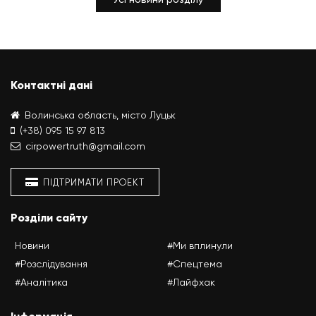
Контактні дані
Волинська область, місто Луцьк
(+38) 095 15 97 813
cirpowertruth@gmail.com
ПІДТРИМАТИ ПРОЕКТ
Розділи сайту
Новини
#Ми вплинули
#Розслідування
#Спецтема
#Аналітика
#Лайфхак