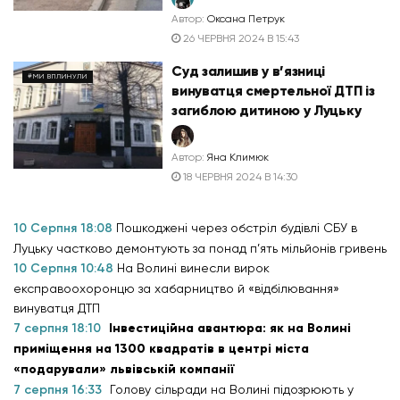
Автор:
Оксана Петрук
26 ЧЕРВНЯ 2024 В 15:43
Суд залишив у в’язниці
#МИ ВПЛИНУЛИ
винуватця смертельної ДТП із
загиблою дитиною у Луцьку
Автор:
Яна Климюк
18 ЧЕРВНЯ 2024 В 14:30
10 Серпня 18:08
Пошкоджені через обстріл будівлі СБУ в
Луцьку частково демонтують за понад п’ять мільйонів гривень
10 Серпня 10:48
На Волині винесли вирок
експравоохоронцю за хабарництво й «відбілювання»
винуватця ДТП
7 серпня 18:10
Інвестиційна авантюра: як на Волині
приміщення на 1300 квадратів в центрі міста
«подарували» львівській компанії
7 серпня 16:33
Голову сільради на Волині підозрюють у