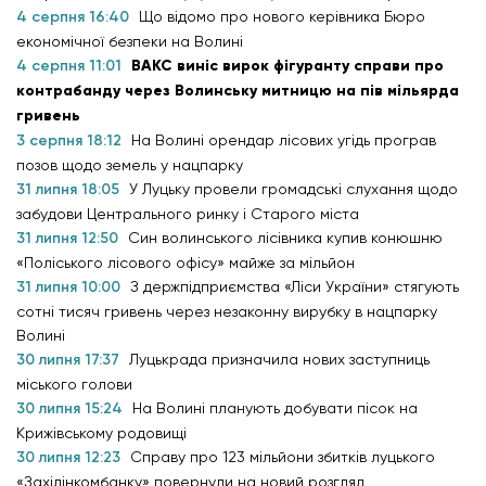
4 серпня 16:40
Що відомо про нового керівника Бюро
економічної безпеки на Волині
4 серпня 11:01
ВАКС виніс вирок фігуранту справи про
контрабанду через Волинську митницю на пів мільярда
гривень
3 серпня 18:12
На Волині орендар лісових угідь програв
позов щодо земель у нацпарку
31 липня 18:05
У Луцьку провели громадські слухання щодо
забудови Центрального ринку і Старого міста
31 липня 12:50
Син волинського лісівника купив конюшню
«Поліського лісового офісу» майже за мільйон
31 липня 10:00
З держпідприємства «Ліси України» стягують
сотні тисяч гривень через незаконну вирубку в нацпарку
Волині
30 липня 17:37
Луцькрада призначила нових заступниць
міського голови
30 липня 15:24
На Волині планують добувати пісок на
Крижівському родовищі
30 липня 12:23
Справу про 123 мільйони збитків луцького
«Західінкомбанку» повернули на новий розгляд