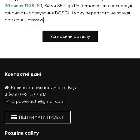
30 липня 11:35
S3, S4 чи S5 High Performance: що насправді
означають маркування BOSCH і чому переплата не завжди
має сенс
Усі новини розділу
Контактні дані
Волинська область, місто Луцьк
(+38) 095 15 97 813
cirpowertruth@gmail.com
ПІДТРИМАТИ ПРОЕКТ
Розділи сайту