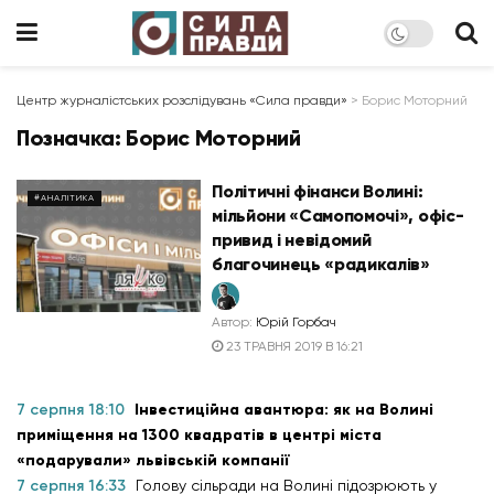
Центр журналістських розслідувань «Сила правди»
>
Борис Моторний
Позначка:
Борис Моторний
Політичні фінанси Волині:
#АНАЛІТИКА
мільйони «Самопомочі», офіс-
привид і невідомий
благочинець «радикалів»
Автор:
Юрій Горбач
23 ТРАВНЯ 2019 В 16:21
7 серпня 18:10
Інвестиційна авантюра: як на Волині
приміщення на 1300 квадратів в центрі міста
«подарували» львівській компанії
7 серпня 16:33
Голову сільради на Волині підозрюють у