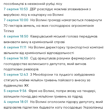
пособництві в незаконній рубці лісу
7 серпня 10:53
ДБР розслідує можливі зловживання з
вирубкою лісу в нацпарку на Волині
7 серпня 10:00
На Волині громаді намагаються повернути
70 гектарів земель, на яких господарює агрокомпанія
Тігіпка
6 серпня 18:50
Ківерцівський міський голова передумав
визнавати вину в кримінальній справі
6 серпня 11:11
На Волині директорку транспортної компанії
звільнили від кримінальної відповідальності
5 серпня 16:50
Суд арештував рахунки фермерського
господарства волинського депутата, який вигнав
податкових ревізорів
5 серпня 12:43
З Міноборони та луцького забудовника
стягують майже мільйон гривень пайового внеску за
будівництво ЖК
5 серпня 9:56
Фірмі на Волині, попри змову на тендері,
залишили понад два мільйони гривень за підряд
4 серпня 18:01
На Волині оголосили підозру депутату, який
відправляв підлеглих будувати хату посадовцю Укрзалізниці