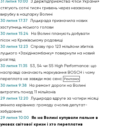
31 липня 10:00
З держпідприємства «Ліси України»
стягують сотні тисяч гривень через незаконну
вирубку в нацпарку Волині
30 липня 17:37
Луцькрада призначила нових
заступниць міського голови
30 липня 15:24
На Волині планують добувати
пісок на Крижівському родовищі
30 липня 12:23
Справу про 123 мільйони збитків
луцького «Західінкомбанку» повернули на новий
розгляд
30 липня 11:35
S3, S4 чи S5 High Performance: що
насправді означають маркування BOSCH і чому
переплата не завжди має сенс
30 липня 9:38
На ремонт дороги на Волині
витратять понад 11 мільйонів
29 липня 12:20
Луцькрада вдруге за чотири місяці
змінила керівника: громаду очолив депутат-
забудовник
29 липня 10:00
Як на Волині купували пальне в
умовах світової кризи і хто переплатив