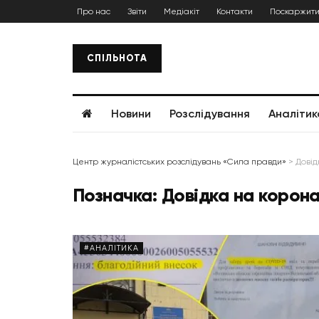
Про нас
Звіти
Медіакіт
Контакти
Поскаржити
СПІЛЬНОТА
Новини
Розслідування
Аналітик
Центр журналістських розслідувань «Сила правди»
>
Довід
Позначка:
Довідка на корона
#АНАЛІТИКА