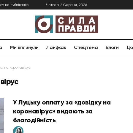
ся на публікацію
Четвер, 6 Серпня, 2026
а
Ми вплинули
Лайфхак
Спецтема
Блоги
До
ка на коронавірус
вірус
У Луцьку оплату за «довідку на
коронавірус» видають за
благодійність