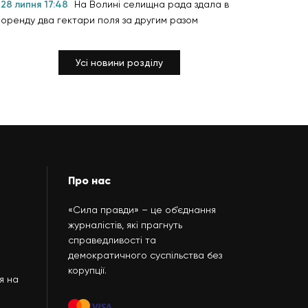
28 липня 17:48
На Волині селищна рада здала в
оренду два гектари поля за другим разом
Усі новини розділу
Про нас
«Сила правди» – це об’єднання
журналістів, які прагнуть
справедливості та
демократичного суспільства без
корупції.
я на