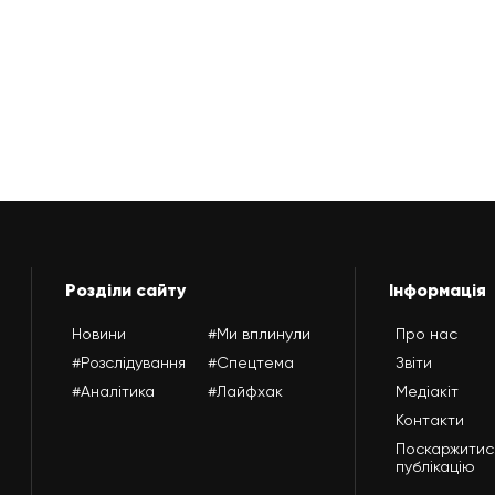
Розділи сайту
Інформація
Новини
#Ми вплинули
Про нас
#Розслідування
#Спецтема
Звіти
#Аналітика
#Лайфхак
Медіакіт
Контакти
Поскаржитис
публікацію