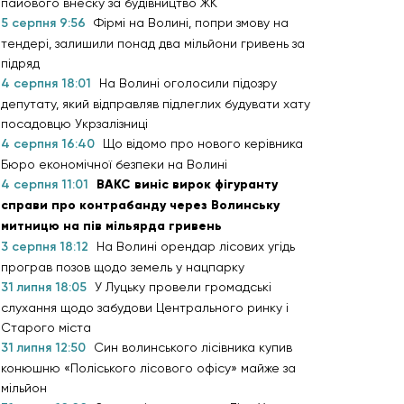
пайового внеску за будівництво ЖК
5 серпня 9:56
Фірмі на Волині, попри змову на
тендері, залишили понад два мільйони гривень за
підряд
4 серпня 18:01
На Волині оголосили підозру
депутату, який відправляв підлеглих будувати хату
посадовцю Укрзалізниці
4 серпня 16:40
Що відомо про нового керівника
Бюро економічної безпеки на Волині
4 серпня 11:01
ВАКС виніс вирок фігуранту
справи про контрабанду через Волинську
митницю на пів мільярда гривень
3 серпня 18:12
На Волині орендар лісових угідь
програв позов щодо земель у нацпарку
31 липня 18:05
У Луцьку провели громадські
слухання щодо забудови Центрального ринку і
Старого міста
31 липня 12:50
Син волинського лісівника купив
конюшню «Поліського лісового офісу» майже за
мільйон