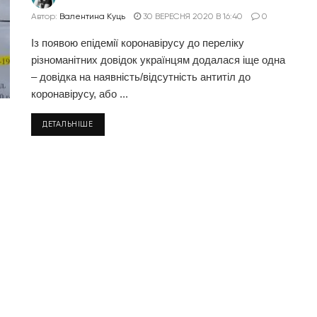
Автор:
Валентина Куць
30 ВЕРЕСНЯ 2020 В 16:40
0
Із появою епідемії коронавірусу до переліку
різноманітних довідок українцям додалася іще одна
– довідка на наявність/відсутність антитіл до
коронавірусу, або ...
ДЕТАЛЬНІШЕ