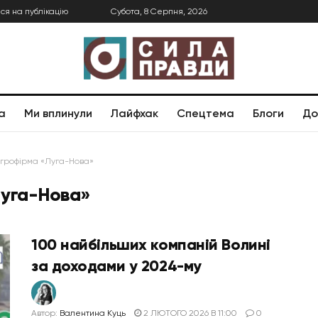
ся на публікацію
Субота, 8 Серпня, 2026
а
Ми вплинули
Лайфхак
Спецтема
Блоги
До
грофірма «Луга-Нова»
Луга-Нова»
100 найбільших компаній Волині
за доходами у 2024-му
Автор:
Валентина Куць
2 ЛЮТОГО 2026 В 11:00
0