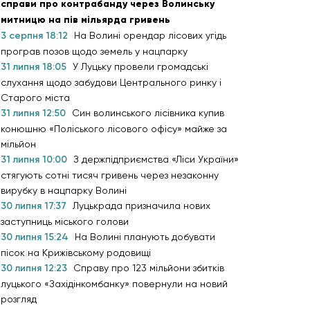
справи про контрабанду через Волинську
митницю на пів мільярда гривень
3 серпня 18:12
На Волині орендар лісових угідь
програв позов щодо земель у нацпарку
31 липня 18:05
У Луцьку провели громадські
слухання щодо забудови Центрального ринку і
Старого міста
31 липня 12:50
Син волинського лісівника купив
конюшню «Поліського лісового офісу» майже за
мільйон
31 липня 10:00
З держпідприємства «Ліси України»
стягують сотні тисяч гривень через незаконну
вирубку в нацпарку Волині
30 липня 17:37
Луцькрада призначила нових
заступниць міського голови
30 липня 15:24
На Волині планують добувати
пісок на Крижівському родовищі
30 липня 12:23
Справу про 123 мільйони збитків
луцького «Західінкомбанку» повернули на новий
розгляд