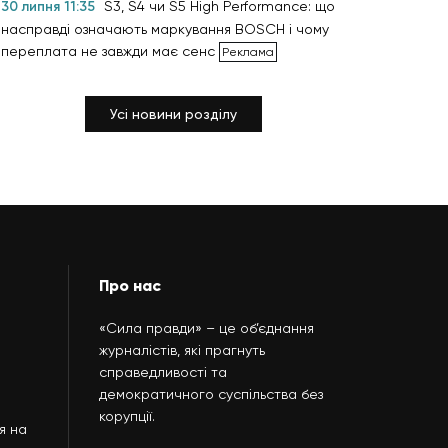
30 липня 11:35
S3, S4 чи S5 High Performance: що
насправді означають маркування BOSCH і чому
переплата не завжди має сенс
Усі новини розділу
Про нас
«Сила правди» – це об’єднання
журналістів, які прагнуть
справедливості та
демократичного суспільства без
корупції.
я на