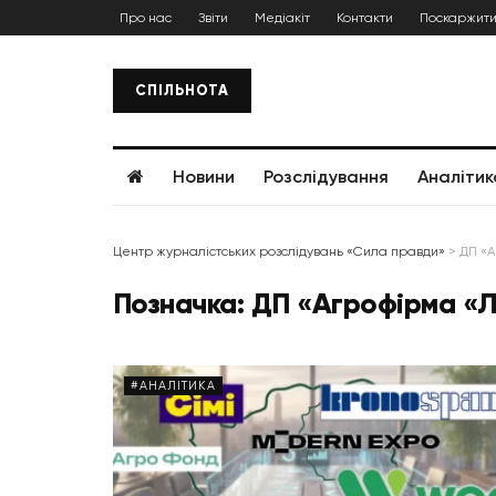
Про нас
Звіти
Медіакіт
Контакти
Поскаржити
СПІЛЬНОТА
Новини
Розслідування
Аналітик
Центр журналістських розслідувань «Сила правди»
>
ДП «А
Позначка:
ДП «Агрофірма «
#АНАЛІТИКА