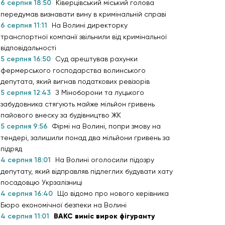
6 серпня 18:50
Ківерцівський міський голова
передумав визнавати вину в кримінальній справі
6 серпня 11:11
На Волині директорку
транспортної компанії звільнили від кримінальної
відповідальності
5 серпня 16:50
Суд арештував рахунки
фермерського господарства волинського
депутата, який вигнав податкових ревізорів
5 серпня 12:43
З Міноборони та луцького
забудовника стягують майже мільйон гривень
пайового внеску за будівництво ЖК
5 серпня 9:56
Фірмі на Волині, попри змову на
тендері, залишили понад два мільйони гривень за
підряд
4 серпня 18:01
На Волині оголосили підозру
депутату, який відправляв підлеглих будувати хату
посадовцю Укрзалізниці
4 серпня 16:40
Що відомо про нового керівника
Бюро економічної безпеки на Волині
4 серпня 11:01
ВАКС виніс вирок фігуранту