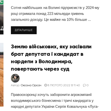
Сотня найбільших на Волині підприємств у 2024-му
році отримала понад 223 мільярди гривень
загального доходу. Це майже на 10% більше ...
ДЕТАЛЬНІШЕ
Землю військових, яку засівали
брат депутата і кандидат в
нардепи з Володимира,
повертають через суд
Автор:
Оксана Орсач
8 ЛЮТОГО 2022 В 11:40
0
Правоохоронці хочуть заборонити агрокомпанії
володимирського бізнесмена і тричі кандидата у
народні депутати України Сергія Ковальчука «Луга-