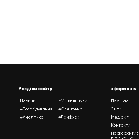
Розділи сайту
Інформація
Новини
#Ми вплинули
Про нас
#Розслідування
#Спецтема
Звіти
#Аналітика
#Лайфхак
Медіакіт
Контакти
Поскаржитис
публікацію