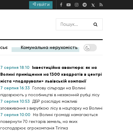
УВІЙТИ
сьє
Комунальна нерухомість
7 серпня 18:10
Інвестиційна авантюра: як на
Волині приміщення на 1300 квадратів в центрі
міста «подарували» львівській компанії
7 серпня 16:33
Голову сільради на Волині
підозрюють у пособництві в незаконній рубці лісу
7 серпня 10:53
ДБР розслідує можливі
зловживання з вирубкою лісу в нацпарку на Волині
7 серпня 10:00
На Волині громаді намагаються
повернути 70 гектарів земель, на яких
господарює агрокомпанія Тігіпка