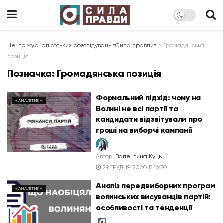
Центр журналістських розслідувань «Сила правди»
>
Громадянська
позиція
Позначка:
Громадянська позиція
Формальний підхід: чому на
#АНАЛІТИКА
Волині не всі партії та
кандидати відзвітували про
гроші на виборчі кампанії
Автор:
Валентина Куць
29 ГРУДНЯ 2020 В 16:30
Аналіз передвиборних програм
#АНАЛІТИКА
волинських висуванців партій:
особливості та тенденції