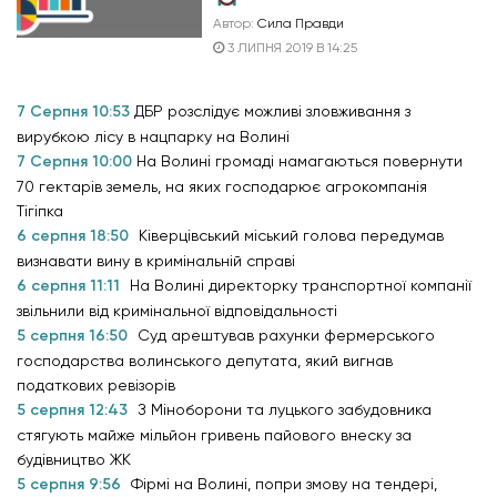
Автор:
Сила Правди
3 ЛИПНЯ 2019 В 14:25
7 Серпня 10:53
ДБР розслідує можливі зловживання з
вирубкою лісу в нацпарку на Волині
7 Серпня 10:00
На Волині громаді намагаються повернути
70 гектарів земель, на яких господарює агрокомпанія
Тігіпка
6 серпня 18:50
Ківерцівський міський голова передумав
визнавати вину в кримінальній справі
6 серпня 11:11
На Волині директорку транспортної компанії
звільнили від кримінальної відповідальності
5 серпня 16:50
Суд арештував рахунки фермерського
господарства волинського депутата, який вигнав
податкових ревізорів
5 серпня 12:43
З Міноборони та луцького забудовника
стягують майже мільйон гривень пайового внеску за
будівництво ЖК
5 серпня 9:56
Фірмі на Волині, попри змову на тендері,