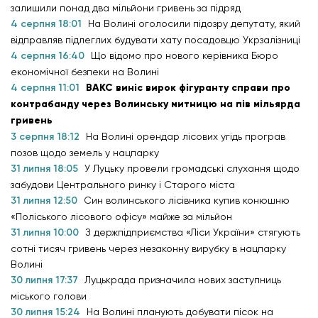
залишили понад два мільйони гривень за підряд
4 серпня 18:01
На Волині оголосили підозру депутату, який
відправляв підлеглих будувати хату посадовцю Укрзалізниці
4 серпня 16:40
Що відомо про нового керівника Бюро
економічної безпеки на Волині
4 серпня 11:01
ВАКС виніс вирок фігуранту справи про
контрабанду через Волинську митницю на пів мільярда
гривень
3 серпня 18:12
На Волині орендар лісових угідь програв
позов щодо земель у нацпарку
31 липня 18:05
У Луцьку провели громадські слухання щодо
забудови Центрального ринку і Старого міста
31 липня 12:50
Син волинського лісівника купив конюшню
«Поліського лісового офісу» майже за мільйон
31 липня 10:00
З держпідприємства «Ліси України» стягують
сотні тисяч гривень через незаконну вирубку в нацпарку
Волині
30 липня 17:37
Луцькрада призначила нових заступниць
міського голови
30 липня 15:24
На Волині планують добувати пісок на