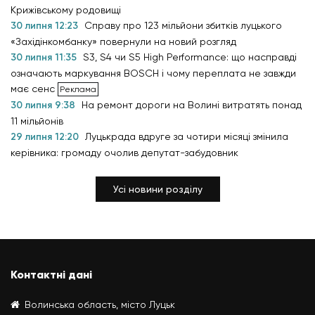
Крижівському родовищі
30 липня 12:23
Справу про 123 мільйони збитків луцького
«Західінкомбанку» повернули на новий розгляд
30 липня 11:35
S3, S4 чи S5 High Performance: що насправді
означають маркування BOSCH і чому переплата не завжди
має сенс
30 липня 9:38
На ремонт дороги на Волині витратять понад
11 мільйонів
29 липня 12:20
Луцькрада вдруге за чотири місяці змінила
керівника: громаду очолив депутат-забудовник
Усі новини розділу
Контактні дані
Волинська область, місто Луцьк