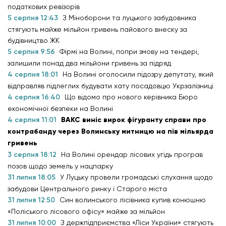
податкових ревізорів
5 серпня 12:43
З Міноборони та луцького забудовника
стягують майже мільйон гривень пайового внеску за
будівництво ЖК
5 серпня 9:56
Фірмі на Волині, попри змову на тендері,
залишили понад два мільйони гривень за підряд
4 серпня 18:01
На Волині оголосили підозру депутату, який
відправляв підлеглих будувати хату посадовцю Укрзалізниці
4 серпня 16:40
Що відомо про нового керівника Бюро
економічної безпеки на Волині
4 серпня 11:01
ВАКС виніс вирок фігуранту справи про
контрабанду через Волинську митницю на пів мільярда
гривень
3 серпня 18:12
На Волині орендар лісових угідь програв
позов щодо земель у нацпарку
31 липня 18:05
У Луцьку провели громадські слухання щодо
забудови Центрального ринку і Старого міста
31 липня 12:50
Син волинського лісівника купив конюшню
«Поліського лісового офісу» майже за мільйон
31 липня 10:00
З держпідприємства «Ліси України» стягують