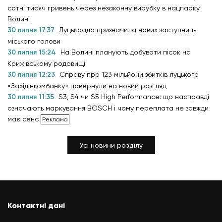
сотні тисяч гривень через незаконну вирубку в нацпарку
Волині
30 липня 17:37
Луцькрада призначила нових заступниць
міського голови
30 липня 15:24
На Волині планують добувати пісок на
Крижівському родовищі
30 липня 12:23
Справу про 123 мільйони збитків луцького
«Західінкомбанку» повернули на новий розгляд
30 липня 11:35
S3, S4 чи S5 High Performance: що насправді
означають маркування BOSCH і чому переплата не завжди
має сенс
Усі новини розділу
Контактні дані