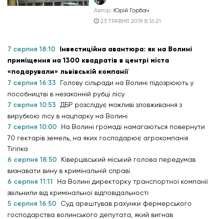
Автор:
Юрій Горбач
23 ТРАВНЯ 2019 В 16:21
7 серпня 18:10
Інвестиційна авантюра: як на Волині
приміщення на 1300 квадратів в центрі міста
«подарували» львівській компанії
7 серпня 16:33
Голову сільради на Волині підозрюють у
пособництві в незаконній рубці лісу
7 серпня 10:53
ДБР розслідує можливі зловживання з
вирубкою лісу в нацпарку на Волині
7 серпня 10:00
На Волині громаді намагаються повернути
70 гектарів земель, на яких господарює агрокомпанія
Тігіпка
6 серпня 18:50
Ківерцівський міський голова передумав
визнавати вину в кримінальній справі
6 серпня 11:11
На Волині директорку транспортної компанії
звільнили від кримінальної відповідальності
5 серпня 16:50
Суд арештував рахунки фермерського
господарства волинського депутата, який вигнав