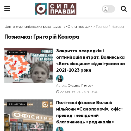
Центр журналістських розслідувань «Сила правди»
>
Григорій Козюра
Позначка:
Григорій Козюра
Закриття осередків і
#АНАЛІТИКА
оптимізація витрат. Волинська
«Батьківщина» відзвітувала за
2021-2023 роки
Автор:
Оксана Петрук
22 КВІТНЯ 2024 В 10:00
Політичні фінанси Волині:
#АНАЛІТИКА
мільйони «Самопомочі», офіс-
привид і невідомий
благочинець «радикалів»