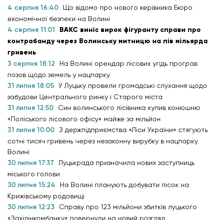
4 серпня 16:40
Що відомо про нового керівника Бюро
економічної безпеки на Волині
4 серпня 11:01
ВАКС виніс вирок фігуранту справи про
контрабанду через Волинську митницю на пів мільярда
гривень
3 серпня 18:12
На Волині орендар лісових угідь програв
позов щодо земель у нацпарку
31 липня 18:05
У Луцьку провели громадські слухання щодо
забудови Центрального ринку і Старого міста
31 липня 12:50
Син волинського лісівника купив конюшню
«Поліського лісового офісу» майже за мільйон
31 липня 10:00
З держпідприємства «Ліси України» стягують
сотні тисяч гривень через незаконну вирубку в нацпарку
Волині
30 липня 17:37
Луцькрада призначила нових заступниць
міського голови
30 липня 15:24
На Волині планують добувати пісок на
Крижівському родовищі
30 липня 12:23
Справу про 123 мільйони збитків луцького
«Західінкомбанку» повернули на новий розгляд