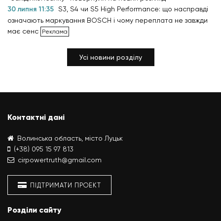
30 липня 11:35
S3, S4 чи S5 High Performance: що насправді
означають маркування BOSCH і чому переплата не завжди
має сенс
Усі новини розділу
Контактні дані
Волинська область, місто Луцьк
(+38) 095 15 97 813
cirpowertruth@gmail.com
ПІДТРИМАТИ ПРОЕКТ
Розділи сайту