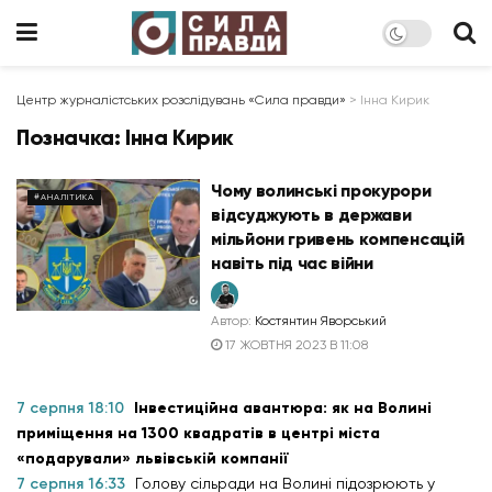
Центр журналістських розслідувань «Сила правди»
>
Інна Кирик
Позначка:
Інна Кирик
Чому волинські прокурори
#АНАЛІТИКА
відсуджують в держави
мільйони гривень компенсацій
навіть під час війни
Автор:
Костянтин Яворський
17 ЖОВТНЯ 2023 В 11:08
7 серпня 18:10
Інвестиційна авантюра: як на Волині
приміщення на 1300 квадратів в центрі міста
«подарували» львівській компанії
7 серпня 16:33
Голову сільради на Волині підозрюють у