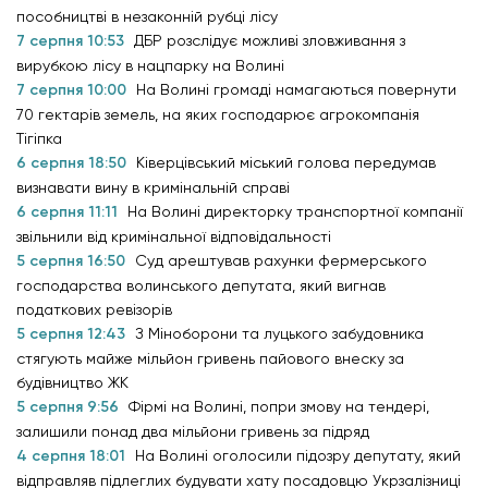
пособництві в незаконній рубці лісу
7 серпня 10:53
ДБР розслідує можливі зловживання з
вирубкою лісу в нацпарку на Волині
7 серпня 10:00
На Волині громаді намагаються повернути
70 гектарів земель, на яких господарює агрокомпанія
Тігіпка
6 серпня 18:50
Ківерцівський міський голова передумав
визнавати вину в кримінальній справі
6 серпня 11:11
На Волині директорку транспортної компанії
звільнили від кримінальної відповідальності
5 серпня 16:50
Суд арештував рахунки фермерського
господарства волинського депутата, який вигнав
податкових ревізорів
5 серпня 12:43
З Міноборони та луцького забудовника
стягують майже мільйон гривень пайового внеску за
будівництво ЖК
5 серпня 9:56
Фірмі на Волині, попри змову на тендері,
залишили понад два мільйони гривень за підряд
4 серпня 18:01
На Волині оголосили підозру депутату, який
відправляв підлеглих будувати хату посадовцю Укрзалізниці