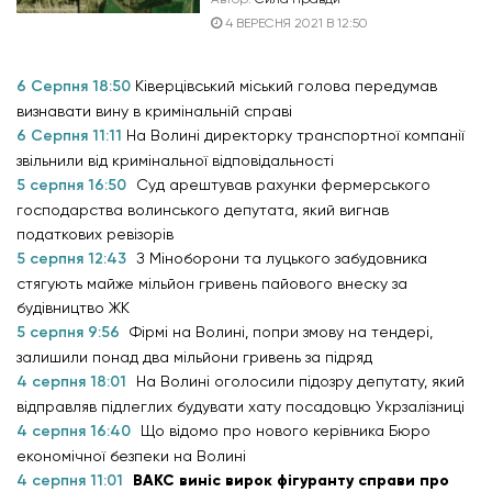
4 ВЕРЕСНЯ 2021 В 12:50
6 Серпня 18:50
Ківерцівський міський голова передумав
визнавати вину в кримінальній справі
6 Серпня 11:11
На Волині директорку транспортної компанії
звільнили від кримінальної відповідальності
5 серпня 16:50
Суд арештував рахунки фермерського
господарства волинського депутата, який вигнав
податкових ревізорів
5 серпня 12:43
З Міноборони та луцького забудовника
стягують майже мільйон гривень пайового внеску за
будівництво ЖК
5 серпня 9:56
Фірмі на Волині, попри змову на тендері,
залишили понад два мільйони гривень за підряд
4 серпня 18:01
На Волині оголосили підозру депутату, який
відправляв підлеглих будувати хату посадовцю Укрзалізниці
4 серпня 16:40
Що відомо про нового керівника Бюро
економічної безпеки на Волині
4 серпня 11:01
ВАКС виніс вирок фігуранту справи про