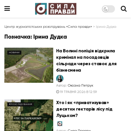
Центр журналістських розслідувань «Сила правди»
>
Ірина Дудка
Позначка:
Ірина Дудка
На Волині поліція відкрила
НОВИНИ
кримінал на посадовців
сільради через ставок для
бізнесмена
Автор:
Оксана Петрук
19 ТРАВНЯ 2026 В 12:59
Хто і як «приватизував»
#РОЗСЛІДУВАННЯ
десятки гектарів лісу під
Луцьком?
Автор:
Сила Правди