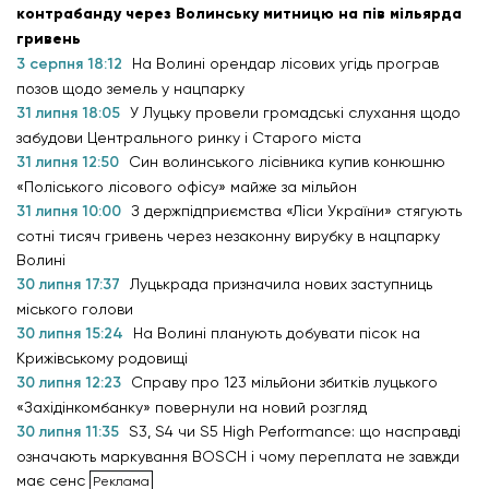
контрабанду через Волинську митницю на пів мільярда
гривень
3 серпня 18:12
На Волині орендар лісових угідь програв
позов щодо земель у нацпарку
31 липня 18:05
У Луцьку провели громадські слухання щодо
забудови Центрального ринку і Старого міста
31 липня 12:50
Син волинського лісівника купив конюшню
«Поліського лісового офісу» майже за мільйон
31 липня 10:00
З держпідприємства «Ліси України» стягують
сотні тисяч гривень через незаконну вирубку в нацпарку
Волині
30 липня 17:37
Луцькрада призначила нових заступниць
міського голови
30 липня 15:24
На Волині планують добувати пісок на
Крижівському родовищі
30 липня 12:23
Справу про 123 мільйони збитків луцького
«Західінкомбанку» повернули на новий розгляд
30 липня 11:35
S3, S4 чи S5 High Performance: що насправді
означають маркування BOSCH і чому переплата не завжди
має сенс