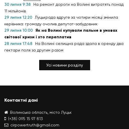
30 липня 9:38
На ремонт дороги на Волині витратять понад
11 мільйонів
29 липня 12:20
Луцькрада вдруге за чотири місяці змінила
керівника: громаду очолив депутат-забудовник
29 липня 10:00
Як на Волині купували пальне в умовах
світової кризи і хто переплатив
28 липня 17:48
На Волині селищна рада здала в оренду два
гектари поля за другим разом
Усі новини розділу
Контактні дані
Волинська область, місто Луцьк
(+38) 095 15 97 813
cirpowertruth@gmail.com