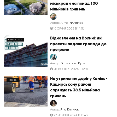
міськради на понад 100
мільйонів гривень
Автор:
Антон Філіппов
16 СІЧНЯ 2025 В 14:56
Відновлення на Волині: які
#АНАЛІТИКА
проєкти подали громади до
програми
Автор:
Валентина Куць
28 ЖОВТНЯ 2024 В 12:40
На утримання доріг у Камінь-
НОВИНИ
Каширському районі
спрямують 38,5 мільйона
гривень
Автор:
Яна Климюк
27 ЧЕРВНЯ 2024 В 13:43