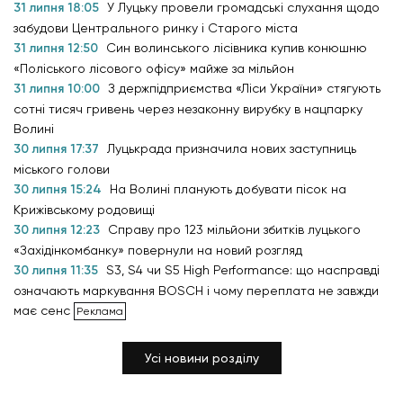
31 липня 18:05
У Луцьку провели громадські слухання щодо
забудови Центрального ринку і Старого міста
31 липня 12:50
Син волинського лісівника купив конюшню
«Поліського лісового офісу» майже за мільйон
31 липня 10:00
З держпідприємства «Ліси України» стягують
сотні тисяч гривень через незаконну вирубку в нацпарку
Волині
30 липня 17:37
Луцькрада призначила нових заступниць
міського голови
30 липня 15:24
На Волині планують добувати пісок на
Крижівському родовищі
30 липня 12:23
Справу про 123 мільйони збитків луцького
«Західінкомбанку» повернули на новий розгляд
30 липня 11:35
S3, S4 чи S5 High Performance: що насправді
означають маркування BOSCH і чому переплата не завжди
має сенс
Усі новини розділу