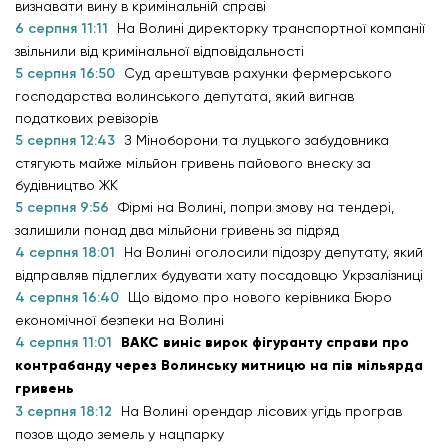
визнавати вину в кримінальній справі
6 серпня 11:11
На Волині директорку транспортної компанії
звільнили від кримінальної відповідальності
5 серпня 16:50
Суд арештував рахунки фермерського
господарства волинського депутата, який вигнав
податкових ревізорів
5 серпня 12:43
З Міноборони та луцького забудовника
стягують майже мільйон гривень пайового внеску за
будівництво ЖК
5 серпня 9:56
Фірмі на Волині, попри змову на тендері,
залишили понад два мільйони гривень за підряд
4 серпня 18:01
На Волині оголосили підозру депутату, який
відправляв підлеглих будувати хату посадовцю Укрзалізниці
4 серпня 16:40
Що відомо про нового керівника Бюро
економічної безпеки на Волині
4 серпня 11:01
ВАКС виніс вирок фігуранту справи про
контрабанду через Волинську митницю на пів мільярда
гривень
3 серпня 18:12
На Волині орендар лісових угідь програв
позов щодо земель у нацпарку