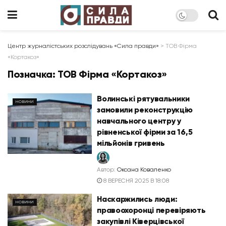
Центр журналістських розслідувань «Сила правди»
>
ТОВ Фірма
«Кортакоз»
Позначка:
ТОВ Фірма «Кортакоз»
Волинські рятувальники
НОВИНИ
замовили реконструкцію
навчального центру у
рівненської фірми за 16,5
мільйонів гривень
Автор:
Оксана Коваленко
8 ВЕРЕСНЯ 2025 В 18:08
Наскаржились люди:
НОВИНИ
правоохоронці перевіряють
закупівлі Ківерцівської