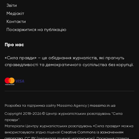
Звіти
Медіакіт
Контакти
Поскаржитися на публікацію
Про нас
«Сила правди» – це об’єднання журналістів, які прагнуть
справедливості та демократичного суспільства без корупції.
Розробка та підтримка сайту Massimo Agency |
massimo.in.ua
Copyright 2018-2026 © Центр журналістських розслідувань "Сила
правди".
Матеріали Центру журналістських розслідувань «Сила правди» можна
використовувати згідно ліцензії
Creative Commons із зазначенням
авторства, CC BY
(переклад ліцензії українською). Прохання ставити