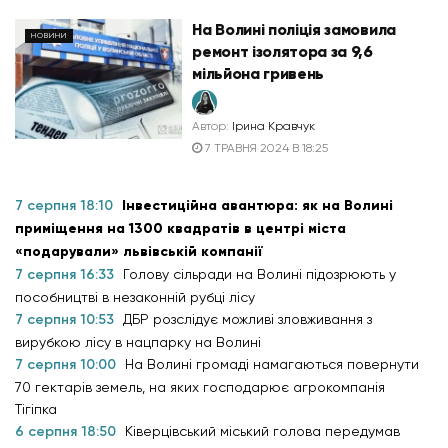
На Волині поліція замовила
НОВИНИ
ремонт ізолятора за 9,6
мільйона гривень
Автор:
Ірина Кравчук
7 ТРАВНЯ 2024 В 18:25
7 серпня 18:10
Інвестиційна авантюра: як на Волині
приміщення на 1300 квадратів в центрі міста
«подарували» львівській компанії
7 серпня 16:33
Голову сільради на Волині підозрюють у
пособництві в незаконній рубці лісу
7 серпня 10:53
ДБР розслідує можливі зловживання з
вирубкою лісу в нацпарку на Волині
7 серпня 10:00
На Волині громаді намагаються повернути
70 гектарів земель, на яких господарює агрокомпанія
Тігіпка
6 серпня 18:50
Ківерцівський міський голова передумав