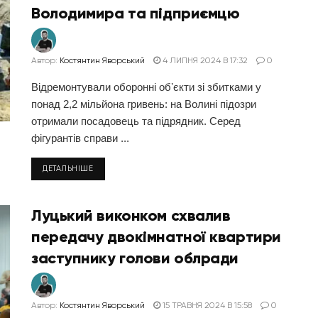
Володимира та підприємцю
Автор:
Костянтин Яворський
4 ЛИПНЯ 2024 В 17:32
0
Відремонтували оборонні обʼєкти зі збитками у
понад 2,2 мільйона гривень: на Волині підозри
отримали посадовець та підрядник. Серед
фігурантів справи ...
ДЕТАЛЬНІШЕ
Луцький виконком схвалив
передачу двокімнатної квартири
заступнику голови облради
Автор:
Костянтин Яворський
15 ТРАВНЯ 2024 В 15:58
0