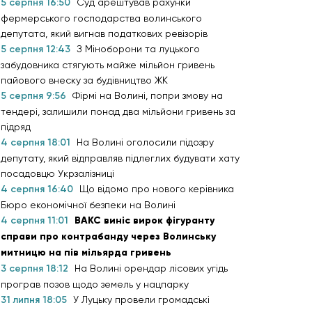
5 серпня 16:50
Суд арештував рахунки
фермерського господарства волинського
депутата, який вигнав податкових ревізорів
5 серпня 12:43
З Міноборони та луцького
забудовника стягують майже мільйон гривень
пайового внеску за будівництво ЖК
5 серпня 9:56
Фірмі на Волині, попри змову на
тендері, залишили понад два мільйони гривень за
підряд
4 серпня 18:01
На Волині оголосили підозру
депутату, який відправляв підлеглих будувати хату
посадовцю Укрзалізниці
4 серпня 16:40
Що відомо про нового керівника
Бюро економічної безпеки на Волині
4 серпня 11:01
ВАКС виніс вирок фігуранту
справи про контрабанду через Волинську
митницю на пів мільярда гривень
3 серпня 18:12
На Волині орендар лісових угідь
програв позов щодо земель у нацпарку
31 липня 18:05
У Луцьку провели громадські