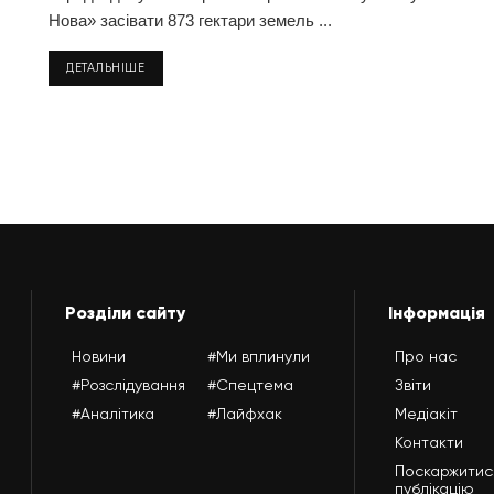
Нова» засівати 873 гектари земель ...
ДЕТАЛЬНІШЕ
Розділи сайту
Інформація
Новини
#Ми вплинули
Про нас
#Розслідування
#Спецтема
Звіти
#Аналітика
#Лайфхак
Медіакіт
Контакти
Поскаржитис
публікацію