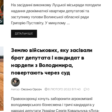
На засіданні виконкому Луцької міськради погодили
надання двокімнатної квартири депутатові та
заступнику голови Волинської обласної ради
Григорію Пустовіту. У минулому ...
ДЕТАЛЬНІШЕ
Землю військових, яку засівали
брат депутата і кандидат в
нардепи з Володимира,
повертають через суд
Автор:
Оксана Орсач
8 ЛЮТОГО 2022 В 11:40
0
Правоохоронці хочуть заборонити агрокомпанії
володимирського бізнесмена і тричі кандидата у
народні депутати України Сергія Ковальчука «Луга-