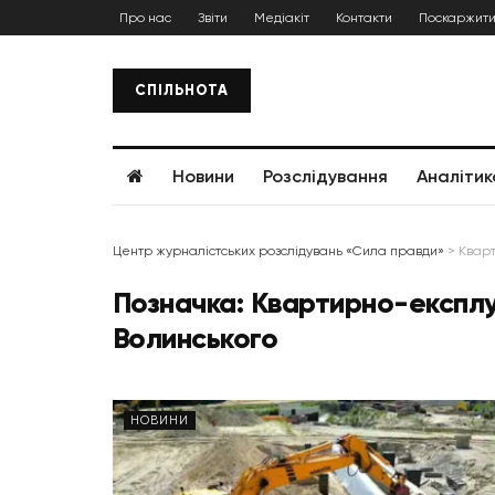
Про нас
Звіти
Медіакіт
Контакти
Поскаржити
СПІЛЬНОТА
Новини
Розслідування
Аналітик
Центр журналістських розслідувань «Сила правди»
>
Кварт
Позначка:
Квартирно-експлу
Волинського
НОВИНИ