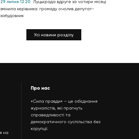
29 липня 12:20
Луцькрада вдруге за чотири місяці
змінила керівника: громаду очолив депутат-
забудовник
Усі новини розділу
Про нас
«Сила правди» – це об’єднання
журналістів, які прагнуть
справедливості та
демократичного суспільства без
корупції.
я на