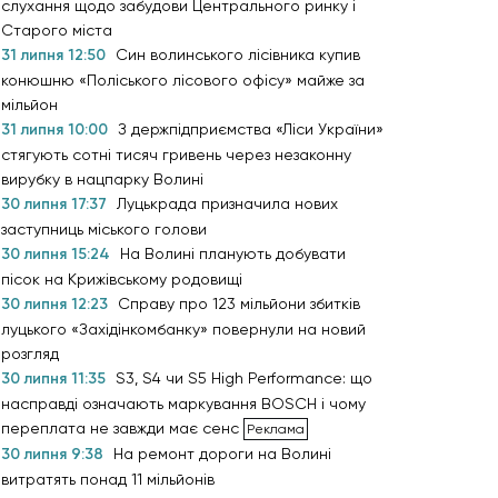
слухання щодо забудови Центрального ринку і
Старого міста
31 липня 12:50
Син волинського лісівника купив
конюшню «Поліського лісового офісу» майже за
мільйон
31 липня 10:00
З держпідприємства «Ліси України»
стягують сотні тисяч гривень через незаконну
вирубку в нацпарку Волині
30 липня 17:37
Луцькрада призначила нових
заступниць міського голови
30 липня 15:24
На Волині планують добувати
пісок на Крижівському родовищі
30 липня 12:23
Справу про 123 мільйони збитків
луцького «Західінкомбанку» повернули на новий
розгляд
30 липня 11:35
S3, S4 чи S5 High Performance: що
насправді означають маркування BOSCH і чому
переплата не завжди має сенс
30 липня 9:38
На ремонт дороги на Волині
витратять понад 11 мільйонів