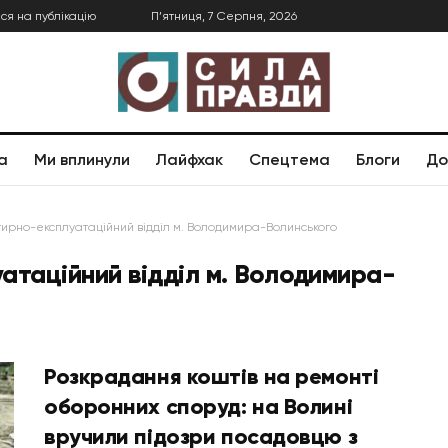
ся на публікацію
П’ятниця, 7 Серпня, 2026
а
Ми вплинули
Лайфхак
Спецтема
Блоги
До
ирно-експлуатаційний відділ м. Володимира-Волинського
атаційний відділ м. Володимира-
Розкрадання коштів на ремонті
оборонних споруд: на Волині
вручили підозри посадовцю з