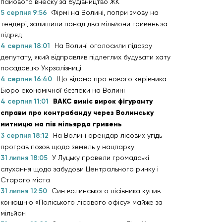
пайового внеску за будівництво ЖК
5 серпня 9:56
Фірмі на Волині, попри змову на
тендері, залишили понад два мільйони гривень за
підряд
4 серпня 18:01
На Волині оголосили підозру
депутату, який відправляв підлеглих будувати хату
посадовцю Укрзалізниці
4 серпня 16:40
Що відомо про нового керівника
Бюро економічної безпеки на Волині
4 серпня 11:01
ВАКС виніс вирок фігуранту
справи про контрабанду через Волинську
митницю на пів мільярда гривень
3 серпня 18:12
На Волині орендар лісових угідь
програв позов щодо земель у нацпарку
31 липня 18:05
У Луцьку провели громадські
слухання щодо забудови Центрального ринку і
Старого міста
31 липня 12:50
Син волинського лісівника купив
конюшню «Поліського лісового офісу» майже за
мільйон