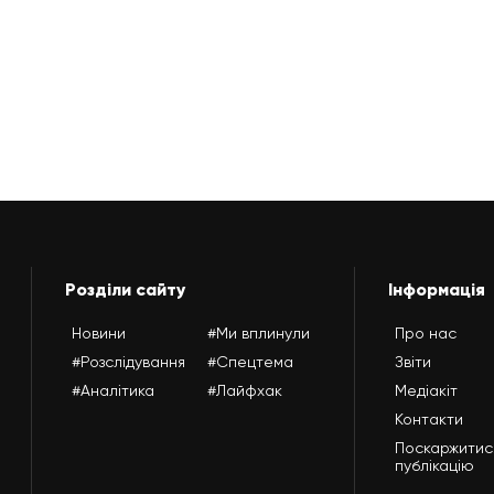
Розділи сайту
Інформація
Новини
#Ми вплинули
Про нас
#Розслідування
#Спецтема
Звіти
#Аналітика
#Лайфхак
Медіакіт
Контакти
Поскаржитис
публікацію