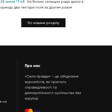
28 липня 17:48
На Волині селищна рада здала в
оренду два гектари поля за другим разом
Усі новини розділу
Про нас
«Сила правди» – це об’єднання
журналістів, які прагнуть
справедливості та
демократичного суспільства без
корупції.
я на