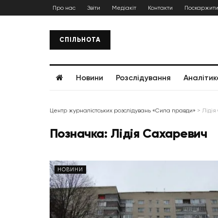
Про нас
Звіти
Медіакіт
Контакти
Поскаржити
СПІЛЬНОТА
Новини
Розслідування
Аналітик
Центр журналістських розслідувань «Сила правди»
>
Лідія
Позначка:
Лідія Сахаревич
НОВИНИ