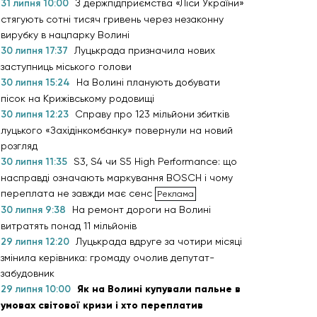
31 липня 10:00
З держпідприємства «Ліси України»
стягують сотні тисяч гривень через незаконну
вирубку в нацпарку Волині
30 липня 17:37
Луцькрада призначила нових
заступниць міського голови
30 липня 15:24
На Волині планують добувати
пісок на Крижівському родовищі
30 липня 12:23
Справу про 123 мільйони збитків
луцького «Західінкомбанку» повернули на новий
розгляд
30 липня 11:35
S3, S4 чи S5 High Performance: що
насправді означають маркування BOSCH і чому
переплата не завжди має сенс
30 липня 9:38
На ремонт дороги на Волині
витратять понад 11 мільйонів
29 липня 12:20
Луцькрада вдруге за чотири місяці
змінила керівника: громаду очолив депутат-
забудовник
29 липня 10:00
Як на Волині купували пальне в
умовах світової кризи і хто переплатив