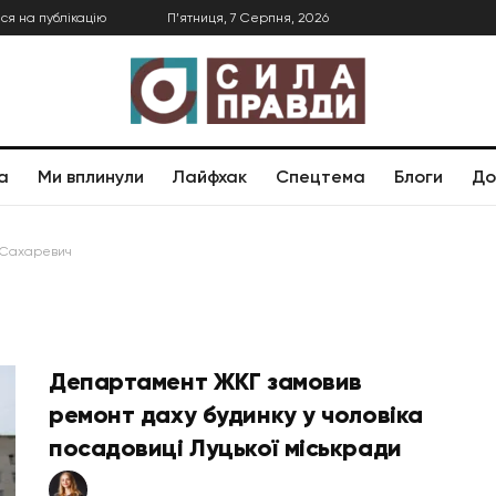
ся на публікацію
П’ятниця, 7 Серпня, 2026
а
Ми вплинули
Лайфхак
Спецтема
Блоги
До
 Сахаревич
Департамент ЖКГ замовив
ремонт даху будинку у чоловіка
посадовиці Луцької міськради