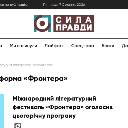
ся на публікацію
П’ятниця, 7 Серпня, 2026
а
Ми вплинули
Лайфхак
Спецтема
Блоги
До
ратурна платформа «Фронтера»
тформа «Фронтера»
Міжнародний літературний
фестиваль «Фронтера» оголосив
цьогорічну програму