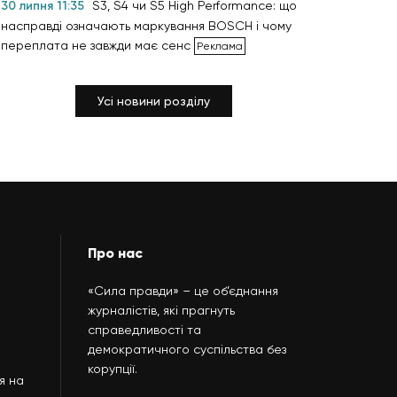
30 липня 11:35
S3, S4 чи S5 High Performance: що
насправді означають маркування BOSCH і чому
переплата не завжди має сенс
Усі новини розділу
Про нас
«Сила правди» – це об’єднання
журналістів, які прагнуть
справедливості та
демократичного суспільства без
корупції.
я на