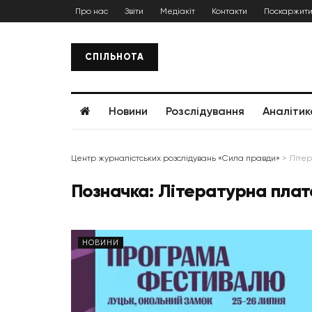
Про нас
Звіти
Медіакіт
Контакти
Поскаржити
СПІЛЬНОТА
Новини
Розслідування
Аналітик
Центр журналістських розслідувань «Сила правди»
>
Літе
Позначка:
Літературна пла
НОВИНИ