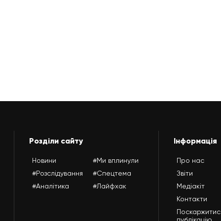
Розділи сайту
Інформація
Новини
#Ми вплинули
Про нас
#Розслідування
#Спецтема
Звіти
#Аналітика
#Лайфхак
Медіакіт
Контакти
Поскаржитис
публікацію