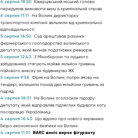
6 серпня 18:50
Ківерцівський міський голова
передумав визнавати вину в кримінальній справі
6 серпня 11:11
На Волині директорку
транспортної компанії звільнили від кримінальної
відповідальності
5 серпня 16:50
Суд арештував рахунки
фермерського господарства волинського
депутата, який вигнав податкових ревізорів
5 серпня 12:43
З Міноборони та луцького
забудовника стягують майже мільйон гривень
пайового внеску за будівництво ЖК
5 серпня 9:56
Фірмі на Волині, попри змову на
тендері, залишили понад два мільйони гривень за
підряд
4 серпня 18:01
На Волині оголосили підозру
депутату, який відправляв підлеглих будувати хату
посадовцю Укрзалізниці
4 серпня 16:40
Що відомо про нового керівника
Бюро економічної безпеки на Волині
4 серпня 11:01
ВАКС виніс вирок фігуранту