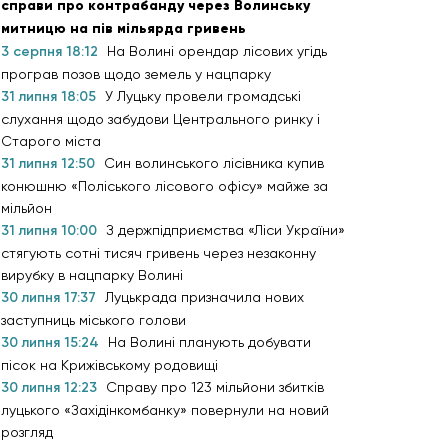
справи про контрабанду через Волинську
митницю на пів мільярда гривень
3 серпня 18:12
На Волині орендар лісових угідь
програв позов щодо земель у нацпарку
31 липня 18:05
У Луцьку провели громадські
слухання щодо забудови Центрального ринку і
Старого міста
31 липня 12:50
Син волинського лісівника купив
конюшню «Поліського лісового офісу» майже за
мільйон
31 липня 10:00
З держпідприємства «Ліси України»
стягують сотні тисяч гривень через незаконну
вирубку в нацпарку Волині
30 липня 17:37
Луцькрада призначила нових
заступниць міського голови
30 липня 15:24
На Волині планують добувати
пісок на Крижівському родовищі
30 липня 12:23
Справу про 123 мільйони збитків
луцького «Західінкомбанку» повернули на новий
розгляд