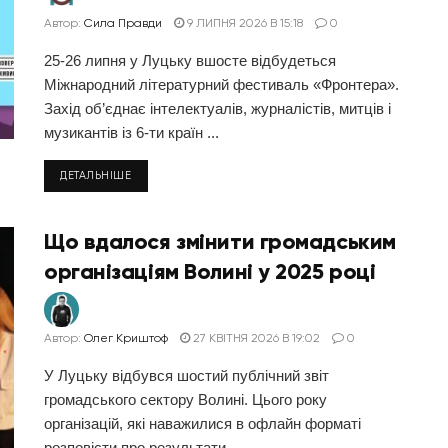
Автор:
Сила Правди
9 ЛИПНЯ 2026 В 15:18
0
25-26 липня у Луцьку вшосте відбудеться
Міжнародний літературний фестиваль «Фронтера».
Захід об’єднає інтелектуалів, журналістів, митців і
музикантів із 6-ти країн ...
ДЕТАЛЬНІШЕ
Що вдалося змінити громадським
організаціям Волині у 2025 році
Автор:
Олег Криштоф
27 КВІТНЯ 2026 В 19:02
0
У Луцьку відбувся шостий публічний звіт
громадського сектору Волині. Цього року
організацій, які наважилися в офлайн форматі
розповісти про результати ...