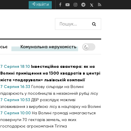
УВІЙТИ
сьє
Комунальна нерухомість
7 Серпня 18:10
Інвестиційна авантюра: як на
Волині приміщення на 1300 квадратів в центрі
міста «подарували» львівській компанії
7 Серпня 16:33
Голову сільради на Волині
підозрюють у пособництві в незаконній рубці лісу
7 Серпня 10:53
ДБР розслідує можливі
зловживання з вирубкою лісу в нацпарку на Волині
7 Серпня 10:00
На Волині громаді намагаються
повернути 70 гектарів земель, на яких
господарює агрокомпанія Тігіпка