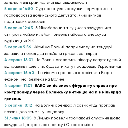
звільнили від кримінальної відповідальності
5 серпня 16:50
Суд арештував рахунки фермерського
господарства волинського депутата, який вигнав
податкових ревізорів
5 серпня 12:43
З Міноборони та луцького забудовника
стягують майже мільйон гривень пайового внеску за
будівництво ЖК
5 серпня 9:56
Фірмі на Волині, попри змову на тендері,
залишили понад два мільйони гривень за підряд
4 серпня 18:01
На Волині оголосили підозру депутату, який
відправляв підлеглих будувати хату посадовцю Укрзалізниці
4 серпня 16:40
Що відомо про нового керівника Бюро
економічної безпеки на Волині
4 серпня 11:01
ВАКС виніс вирок фігуранту справи про
контрабанду через Волинську митницю на пів мільярда
гривень
3 серпня 18:12
На Волині орендар лісових угідь програв
позов щодо земель у нацпарку
31 липня 18:05
У Луцьку провели громадські слухання щодо
забудови Центрального ринку і Старого міста