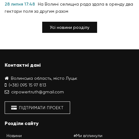
28 липня 17:48
На Волині селищна рада здала в оренду два
гектари поля за другим разом
Усі новини розділу
Контактні дані
Волинська область, місто Луцьк
(+38) 095 15 97 813
cirpowertruth@gmail.com
ПІДТРИМАТИ ПРОЕКТ
Розділи сайту
Новини
#Ми вплинули