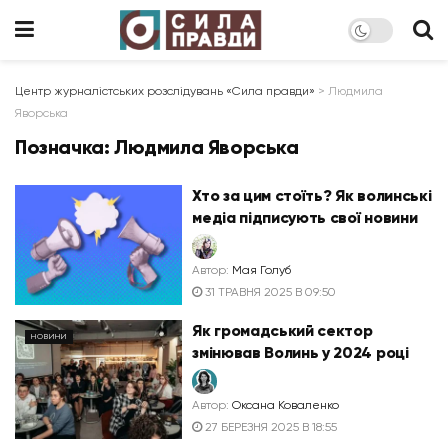
Центр журналістських розслідувань «Сила правди»
>
Людмила
Яворська
Позначка:
Людмила Яворська
Хто за цим стоїть? Як волинські
медіа підписують свої новини
Автор:
Мая Голуб
31 ТРАВНЯ 2025 В 09:50
Як громадський сектор
НОВИНИ
змінював Волинь у 2024 році
Автор:
Оксана Коваленко
27 БЕРЕЗНЯ 2025 В 18:55