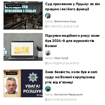
Суд присяжних у Луцьку: як він
#АНАЛІТИКА
працює і які його функції
Автор:
Валентина Куць
11 ЛЮТОГО 2025 В 17:25
Підсумки медійного року: яким
був 2024-й для журналістів
Волині
Автор:
Мая Голуб
24 ГРУДНЯ 2024 В 09:15
Зник безвісти, коли був в залі
НОВИНИ
суду: на Волині корупціонер
утік від в’язниці
Автор:
Костянтин Яворський
18 СІЧНЯ 2024 В 09:10