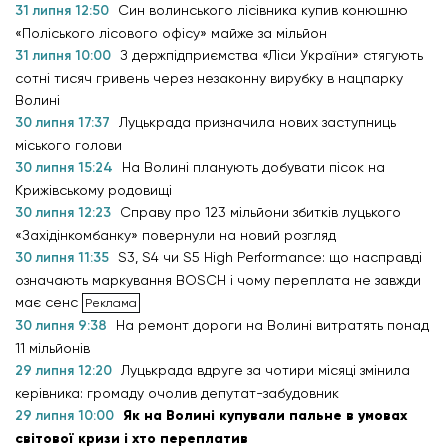
31 липня 12:50
Син волинського лісівника купив конюшню
«Поліського лісового офісу» майже за мільйон
31 липня 10:00
З держпідприємства «Ліси України» стягують
сотні тисяч гривень через незаконну вирубку в нацпарку
Волині
30 липня 17:37
Луцькрада призначила нових заступниць
міського голови
30 липня 15:24
На Волині планують добувати пісок на
Крижівському родовищі
30 липня 12:23
Справу про 123 мільйони збитків луцького
«Західінкомбанку» повернули на новий розгляд
30 липня 11:35
S3, S4 чи S5 High Performance: що насправді
означають маркування BOSCH і чому переплата не завжди
має сенс
30 липня 9:38
На ремонт дороги на Волині витратять понад
11 мільйонів
29 липня 12:20
Луцькрада вдруге за чотири місяці змінила
керівника: громаду очолив депутат-забудовник
29 липня 10:00
Як на Волині купували пальне в умовах
світової кризи і хто переплатив