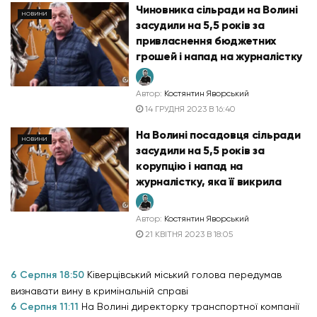
Чиновника сільради на Волині
НОВИНИ
засудили на 5,5 років за
привласнення бюджетних
грошей і напад на журналістку
Автор:
Костянтин Яворський
14 ГРУДНЯ 2023 В 16:40
На Волині посадовця сільради
НОВИНИ
засудили на 5,5 років за
корупцію і напад на
журналістку, яка її викрила
Автор:
Костянтин Яворський
21 КВІТНЯ 2023 В 18:05
6 Серпня 18:50
Ківерцівський міський голова передумав
визнавати вину в кримінальній справі
6 Серпня 11:11
На Волині директорку транспортної компанії