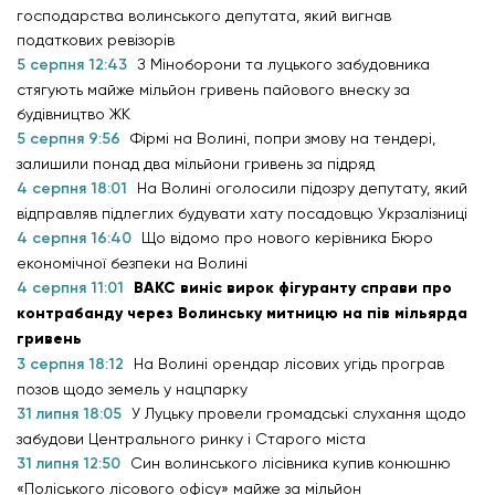
господарства волинського депутата, який вигнав
податкових ревізорів
5 серпня 12:43
З Міноборони та луцького забудовника
стягують майже мільйон гривень пайового внеску за
будівництво ЖК
5 серпня 9:56
Фірмі на Волині, попри змову на тендері,
залишили понад два мільйони гривень за підряд
4 серпня 18:01
На Волині оголосили підозру депутату, який
відправляв підлеглих будувати хату посадовцю Укрзалізниці
4 серпня 16:40
Що відомо про нового керівника Бюро
економічної безпеки на Волині
4 серпня 11:01
ВАКС виніс вирок фігуранту справи про
контрабанду через Волинську митницю на пів мільярда
гривень
3 серпня 18:12
На Волині орендар лісових угідь програв
позов щодо земель у нацпарку
31 липня 18:05
У Луцьку провели громадські слухання щодо
забудови Центрального ринку і Старого міста
31 липня 12:50
Син волинського лісівника купив конюшню
«Поліського лісового офісу» майже за мільйон