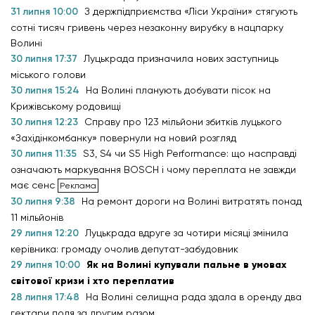
31 липня 10:00
З держпідприємства «Ліси України» стягують
сотні тисяч гривень через незаконну вирубку в нацпарку
Волині
30 липня 17:37
Луцькрада призначила нових заступниць
міського голови
30 липня 15:24
На Волині планують добувати пісок на
Крижівському родовищі
30 липня 12:23
Справу про 123 мільйони збитків луцького
«Західінкомбанку» повернули на новий розгляд
30 липня 11:35
S3, S4 чи S5 High Performance: що насправді
означають маркування BOSCH і чому переплата не завжди
має сенс
30 липня 9:38
На ремонт дороги на Волині витратять понад
11 мільйонів
29 липня 12:20
Луцькрада вдруге за чотири місяці змінила
керівника: громаду очолив депутат-забудовник
29 липня 10:00
Як на Волині купували пальне в умовах
світової кризи і хто переплатив
28 липня 17:48
На Волині селищна рада здала в оренду два
гектари поля за другим разом