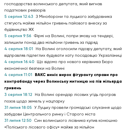
господарства волинського депутата, який вигнав
податкових ревізорів
5 серпня 12:43
З Міноборони та луцького забудовника
стягують майже мільйон гривень пайового внеску за
будівництво ЖК
5 серпня 9:56
Фірмі на Волині, попри змову на тендері,
залишили понад два мільйони гривень за підряд
4 серпня 18:01
На Волині оголосили підозру депутату, який
відправляв підлеглих будувати хату посадовцю Укрзалізниці
4 серпня 16:40
Що відомо про нового керівника Бюро
економічної безпеки на Волині
4 серпня 11:01
ВАКС виніс вирок фігуранту справи про
контрабанду через Волинську митницю на пів мільярда
гривень
3 серпня 18:12
На Волині орендар лісових угідь програв
позов щодо земель у нацпарку
31 липня 18:05
У Луцьку провели громадські слухання щодо
забудови Центрального ринку і Старого міста
31 липня 12:50
Син волинського лісівника купив конюшню
«Поліського лісового офісу» майже за мільйон