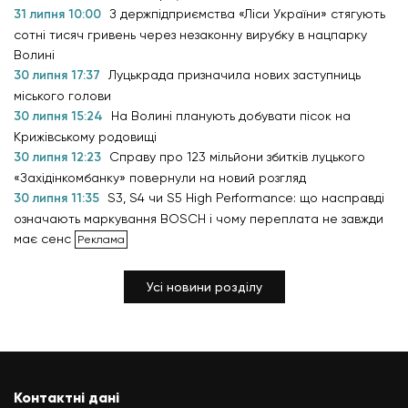
31 липня 10:00
З держпідприємства «Ліси України» стягують
сотні тисяч гривень через незаконну вирубку в нацпарку
Волині
30 липня 17:37
Луцькрада призначила нових заступниць
міського голови
30 липня 15:24
На Волині планують добувати пісок на
Крижівському родовищі
30 липня 12:23
Справу про 123 мільйони збитків луцького
«Західінкомбанку» повернули на новий розгляд
30 липня 11:35
S3, S4 чи S5 High Performance: що насправді
означають маркування BOSCH і чому переплата не завжди
має сенс
Усі новини розділу
Контактні дані