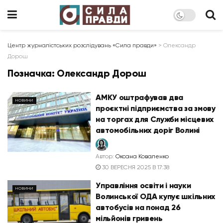
Центр журналістських розслідувань «Сила правди»
>
Олександр
Дорош
Позначка:
Олександр Дорош
АМКУ оштрафував два
НОВИНИ
проєктні підприємства за змову
на торгах для Служби місцевих
автомобільних доріг Волині
Автор:
Оксана Коваленко
30 ВЕРЕСНЯ 2025 В 17:38
Управління освіти і науки
НОВИНИ
Волинської ОДА купує шкільних
автобусів на понад 26
мільйонів гривень