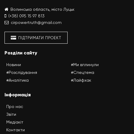
Волинська область, місто Луцьк
(+38) 095 15 97 813
cirpowertruth@gmail.com
ПІДТРИМАТИ ПРОЕКТ
Розділи сайту
Новини
#Ми вплинули
#Розслідування
#Спецтема
#Аналітика
#Лайфхак
Інформація
Про нас
Звіти
Медіакіт
Контакти