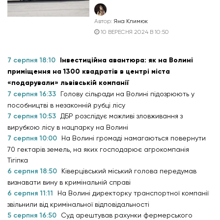
Автор:
Яна Климюк
10 ВЕРЕСНЯ 2024 В 10:50
7 серпня 18:10
Інвестиційна авантюра: як на Волині
приміщення на 1300 квадратів в центрі міста
«подарували» львівській компанії
7 серпня 16:33
Голову сільради на Волині підозрюють у
пособництві в незаконній рубці лісу
7 серпня 10:53
ДБР розслідує можливі зловживання з
вирубкою лісу в нацпарку на Волині
7 серпня 10:00
На Волині громаді намагаються повернути
70 гектарів земель, на яких господарює агрокомпанія
Тігіпка
6 серпня 18:50
Ківерцівський міський голова передумав
визнавати вину в кримінальній справі
6 серпня 11:11
На Волині директорку транспортної компанії
звільнили від кримінальної відповідальності
5 серпня 16:50
Суд арештував рахунки фермерського