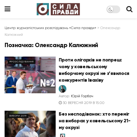
Центр журналістських розслідувань «Сила правди»
>
Олександр
Калюжний
Позначка:
Олександр Калюжний
Проти олігархів не попреш:
#РОЗСЛІДУВАННЯ
чому у ковельському
виборчому окрузі не з’явилося
конкурентів Івахіву
Автор:
Юрій Горбач
30 ВЕРЕСНЯ 2019 В 15:00
Без несподіванок: хто переміг
ВИБОРИ 2019
на виборах у ковельському 21-
му окрузі