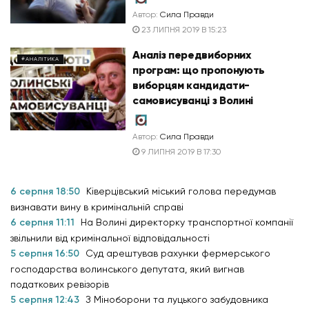
Автор:
Сила Правди
23 ЛИПНЯ 2019 В 15:23
Аналіз передвиборних
#АНАЛІТИКА
програм: що пропонують
виборцям кандидати-
самовисуванці з Волині
Автор:
Сила Правди
9 ЛИПНЯ 2019 В 17:30
6 серпня 18:50
Ківерцівський міський голова передумав
визнавати вину в кримінальній справі
6 серпня 11:11
На Волині директорку транспортної компанії
звільнили від кримінальної відповідальності
5 серпня 16:50
Суд арештував рахунки фермерського
господарства волинського депутата, який вигнав
податкових ревізорів
5 серпня 12:43
З Міноборони та луцького забудовника