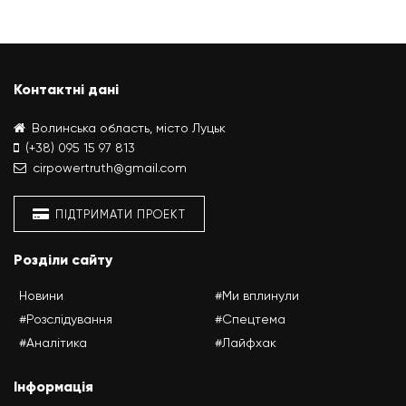
Контактні дані
Волинська область, місто Луцьк
(+38) 095 15 97 813
cirpowertruth@gmail.com
ПІДТРИМАТИ ПРОЕКТ
Розділи сайту
Новини
#Ми вплинули
#Розслідування
#Спецтема
#Аналітика
#Лайфхак
Інформація