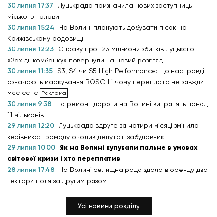
30 липня 17:37
Луцькрада призначила нових заступниць
міського голови
30 липня 15:24
На Волині планують добувати пісок на
Крижівському родовищі
30 липня 12:23
Справу про 123 мільйони збитків луцького
«Західінкомбанку» повернули на новий розгляд
30 липня 11:35
S3, S4 чи S5 High Performance: що насправді
означають маркування BOSCH і чому переплата не завжди
має сенс
30 липня 9:38
На ремонт дороги на Волині витратять понад
11 мільйонів
29 липня 12:20
Луцькрада вдруге за чотири місяці змінила
керівника: громаду очолив депутат-забудовник
29 липня 10:00
Як на Волині купували пальне в умовах
світової кризи і хто переплатив
28 липня 17:48
На Волині селищна рада здала в оренду два
гектари поля за другим разом
Усі новини розділу