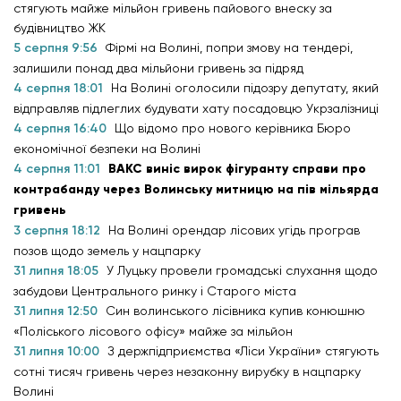
стягують майже мільйон гривень пайового внеску за
будівництво ЖК
5 серпня 9:56
Фірмі на Волині, попри змову на тендері,
залишили понад два мільйони гривень за підряд
4 серпня 18:01
На Волині оголосили підозру депутату, який
відправляв підлеглих будувати хату посадовцю Укрзалізниці
4 серпня 16:40
Що відомо про нового керівника Бюро
економічної безпеки на Волині
4 серпня 11:01
ВАКС виніс вирок фігуранту справи про
контрабанду через Волинську митницю на пів мільярда
гривень
3 серпня 18:12
На Волині орендар лісових угідь програв
позов щодо земель у нацпарку
31 липня 18:05
У Луцьку провели громадські слухання щодо
забудови Центрального ринку і Старого міста
31 липня 12:50
Син волинського лісівника купив конюшню
«Поліського лісового офісу» майже за мільйон
31 липня 10:00
З держпідприємства «Ліси України» стягують
сотні тисяч гривень через незаконну вирубку в нацпарку
Волині