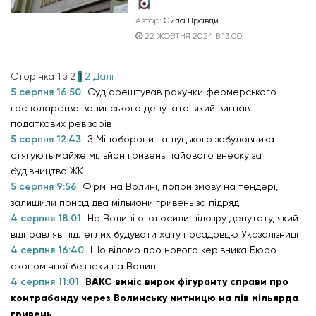
Автор:
Сила Правди
22 ЖОВТНЯ 2024 В 13:00
Сторінка 1 з 2
1
2
Далі
5 серпня 16:50
Суд арештував рахунки фермерського
господарства волинського депутата, який вигнав
податкових ревізорів
5 серпня 12:43
З Міноборони та луцького забудовника
стягують майже мільйон гривень пайового внеску за
будівництво ЖК
5 серпня 9:56
Фірмі на Волині, попри змову на тендері,
залишили понад два мільйони гривень за підряд
4 серпня 18:01
На Волині оголосили підозру депутату, який
відправляв підлеглих будувати хату посадовцю Укрзалізниці
4 серпня 16:40
Що відомо про нового керівника Бюро
економічної безпеки на Волині
4 серпня 11:01
ВАКС виніс вирок фігуранту справи про
контрабанду через Волинську митницю на пів мільярда
гривень