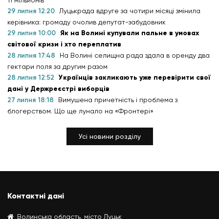
29 липня 12:20
Луцькрада вдруге за чотири місяці змінила
керівника: громаду очолив депутат-забудовник
29 липня 10:00
Як на Волині купували пальне в умовах
світової кризи і хто переплатив
28 липня 17:48
На Волині селищна рада здала в оренду два
гектари поля за другим разом
28 липня 12:52
Українців закликають уже перевірити свої
дані у Держреєстрі виборців
27 липня 18:18
Вимушена причетність і проблема з
блогерством. Що ще лунало на «Фронтері»
Усі новини розділу
Контактні дані
Волинська область, місто Луцьк