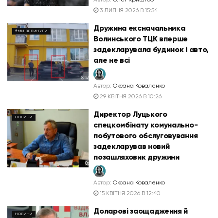
3 ЛИПНЯ 2026 В 15:54
Дружина ексначальника
#МИ ВПЛИНУЛИ
Волинського ТЦК вперше
задекларувала будинок і авто,
але не всі
Автор:
Оксана Коваленко
29 КВІТНЯ 2026 В 10:26
Директор Луцького
НОВИНИ
спецкомбінату комунально-
побутового обслуговування
задекларував новий
позашляховик дружини
Автор:
Оксана Коваленко
15 КВІТНЯ 2026 В 12:40
Доларові заощадження й
НОВИНИ