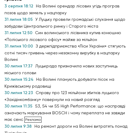
3 серпня 18:12
На Волині орендар лісових угідь програв
позов щодо земель у нацпарку
31 липня 18:05
У Луцьку провели громадські слухання щодо
забудови Центрального ринку і Старого міста
31 липня 12:50
Син волинського лісівника купив конюшню
«Поліського лісового офісу» майже за мільйон
31 липня 10:00
З держпідприємства «Ліси України» стягують
сотні тисяч гривень через незаконну вирубку в нацпарку
Волині
30 липня 17:37
Луцькрада призначила нових заступниць
міського голови
30 липня 15:24
На Волині планують добувати пісок на
Крижівському родовищі
30 липня 12:23
Справу про 123 мільйони збитків луцького
«Західінкомбанку» повернули на новий розгляд
30 липня 11:35
S3, S4 чи S5 High Performance: що насправді
означають маркування BOSCH і чому переплата не завжди
має сенс
30 липня 9:38
На ремонт дороги на Волині витратять понад
11 мільйонів