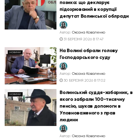
позика: що декларує
підозрюваний в корупції
депутат Волинської облради
Автор:
Оксана Коваленко
31 БЕРЕЗНЯ 2026 В 17:47
На Волині обрали голову
НОВИНИ
Господарського суду
Автор:
Оксана Коваленко
30 БЕРЕЗНЯ 2026 В 17:02
Волинський суддя-хабарник, в
НОВИНИ
якого забрали 100-тисячну
пенсію, шукав допомоги в
Уповноваженого з прав
людини
Автор:
Оксана Коваленко