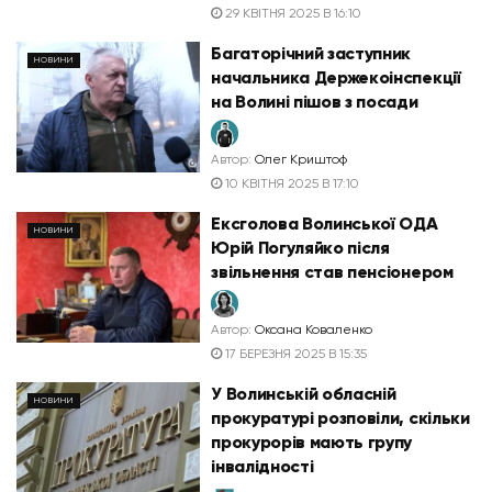
29 КВІТНЯ 2025 В 16:10
Багаторічний заступник
НОВИНИ
начальника Держекоінспекції
на Волині пішов з посади
Автор:
Олег Криштоф
10 КВІТНЯ 2025 В 17:10
Ексголова Волинської ОДА
НОВИНИ
Юрій Погуляйко після
звільнення став пенсіонером
Автор:
Оксана Коваленко
17 БЕРЕЗНЯ 2025 В 15:35
У Волинській обласній
НОВИНИ
прокуратурі розповіли, скільки
прокурорів мають групу
інвалідності