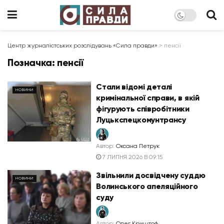
Центр журналістських розслідувань «Сила правди»
>
пенсії
Позначка:
пенсії
Стали відомі деталі
НОВИНИ
кримінальної справи, в якій
фігурують співробітники
Луцькспецкомунтрансу
Автор:
Оксана Петрук
7 ЛИПНЯ 2026 В 09:15
Звільнили досвідчену суддю
НОВИНИ
Волинського апеляційного
суду
Автор:
Олег Криштоф