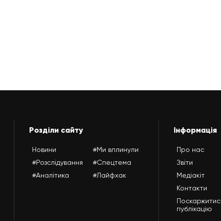
Розділи сайту
Інформація
Новини
#Ми вплинули
Про нас
#Розслідування
#Спецтема
Звіти
#Аналітика
#Лайфхак
Медіакіт
Контакти
Поскаржитис
публікацію