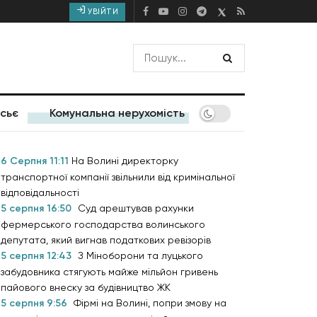
УВІЙТИ
сьє
Комунальна нерухомість
6 Серпня 11:11
На Волині директорку
транспортної компанії звільнили від кримінальної
відповідальності
5 серпня 16:50
Суд арештував рахунки
фермерського господарства волинського
депутата, який вигнав податкових ревізорів
5 серпня 12:43
З Міноборони та луцького
забудовника стягують майже мільйон гривень
пайового внеску за будівництво ЖК
5 серпня 9:56
Фірмі на Волині, попри змову на