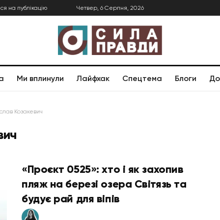
ся на публікацію
Четвер, 6 Серпня, 2026
а
Ми вплинули
Лайфхак
Спецтема
Блоги
До
слав Козакевич
вич
«Проєкт 0525»: хто і як захопив
пляж на березі озера Світязь та
будує рай для віпів