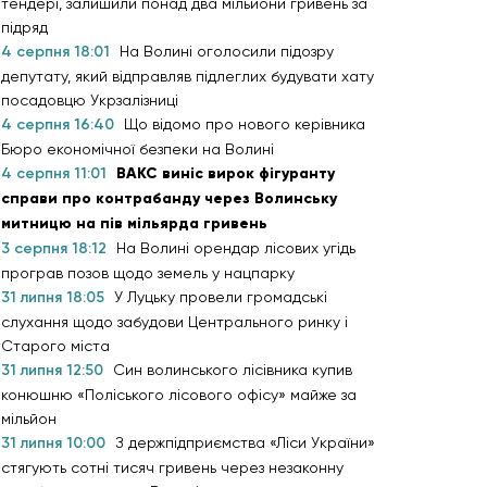
тендері, залишили понад два мільйони гривень за
підряд
4 серпня 18:01
На Волині оголосили підозру
депутату, який відправляв підлеглих будувати хату
посадовцю Укрзалізниці
4 серпня 16:40
Що відомо про нового керівника
Бюро економічної безпеки на Волині
4 серпня 11:01
ВАКС виніс вирок фігуранту
справи про контрабанду через Волинську
митницю на пів мільярда гривень
3 серпня 18:12
На Волині орендар лісових угідь
програв позов щодо земель у нацпарку
31 липня 18:05
У Луцьку провели громадські
слухання щодо забудови Центрального ринку і
Старого міста
31 липня 12:50
Син волинського лісівника купив
конюшню «Поліського лісового офісу» майже за
мільйон
31 липня 10:00
З держпідприємства «Ліси України»
стягують сотні тисяч гривень через незаконну