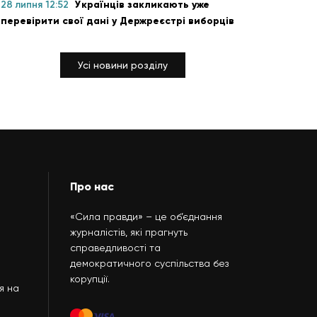
28 липня 12:52
Українців закликають уже
перевірити свої дані у Держреєстрі виборців
Усі новини розділу
Про нас
«Сила правди» – це об’єднання
журналістів, які прагнуть
справедливості та
демократичного суспільства без
корупції.
я на