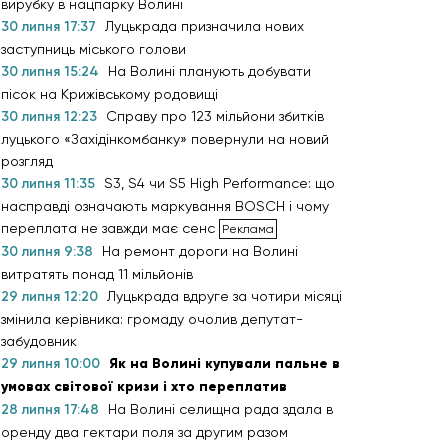
вирубку в нацпарку Волині
30 липня 17:37
Луцькрада призначила нових
заступниць міського голови
30 липня 15:24
На Волині планують добувати
пісок на Крижівському родовищі
30 липня 12:23
Справу про 123 мільйони збитків
луцького «Західінкомбанку» повернули на новий
розгляд
30 липня 11:35
S3, S4 чи S5 High Performance: що
насправді означають маркування BOSCH і чому
переплата не завжди має сенс
30 липня 9:38
На ремонт дороги на Волині
витратять понад 11 мільйонів
29 липня 12:20
Луцькрада вдруге за чотири місяці
змінила керівника: громаду очолив депутат-
забудовник
29 липня 10:00
Як на Волині купували пальне в
умовах світової кризи і хто переплатив
28 липня 17:48
На Волині селищна рада здала в
оренду два гектари поля за другим разом