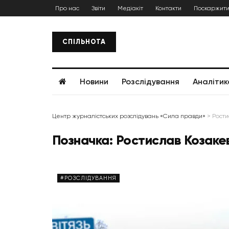
Про нас
Звіти
Медіакіт
Контакти
Поскаржити
СПІЛЬНОТА
Новини
Розслідування
Аналітик
Центр журналістських розслідувань «Сила правди»
>
Рости
Позначка:
Ростислав Козаке
#РОЗСЛІДУВАННЯ