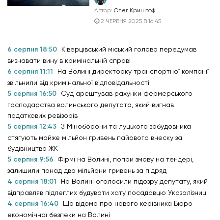
Автор:
Олег Криштоф
2 ЧЕРВНЯ 2025 В 16:45
6 серпня 18:50
Ківерцівський міський голова передумав
визнавати вину в кримінальній справі
6 серпня 11:11
На Волині директорку транспортної компанії
звільнили від кримінальної відповідальності
5 серпня 16:50
Суд арештував рахунки фермерського
господарства волинського депутата, який вигнав
податкових ревізорів
5 серпня 12:43
З Міноборони та луцького забудовника
стягують майже мільйон гривень пайового внеску за
будівництво ЖК
5 серпня 9:56
Фірмі на Волині, попри змову на тендері,
залишили понад два мільйони гривень за підряд
4 серпня 18:01
На Волині оголосили підозру депутату, який
відправляв підлеглих будувати хату посадовцю Укрзалізниці
4 серпня 16:40
Що відомо про нового керівника Бюро
економічної безпеки на Волині