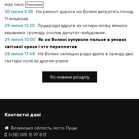
має сенс
30 липня 9:38
На ремонт дороги на Волині витратять понад
11 мільйонів
29 липня 12:20
Луцькрада вдруге за чотири місяці змінила
керівника: громаду очолив депутат-забудовник
29 липня 10:00
Як на Волині купували пальне в умовах
світової кризи і хто переплатив
28 липня 17:48
На Волині селищна рада здала в оренду два
гектари поля за другим разом
Усі новини розділу
Контактні дані
Волинська область, місто Луцьк
(+38) 095 15 97 813