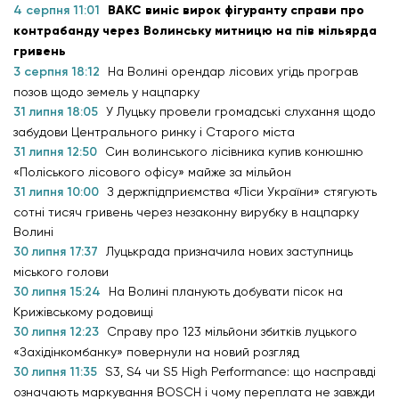
4 серпня 11:01
ВАКС виніс вирок фігуранту справи про
контрабанду через Волинську митницю на пів мільярда
гривень
3 серпня 18:12
На Волині орендар лісових угідь програв
позов щодо земель у нацпарку
31 липня 18:05
У Луцьку провели громадські слухання щодо
забудови Центрального ринку і Старого міста
31 липня 12:50
Син волинського лісівника купив конюшню
«Поліського лісового офісу» майже за мільйон
31 липня 10:00
З держпідприємства «Ліси України» стягують
сотні тисяч гривень через незаконну вирубку в нацпарку
Волині
30 липня 17:37
Луцькрада призначила нових заступниць
міського голови
30 липня 15:24
На Волині планують добувати пісок на
Крижівському родовищі
30 липня 12:23
Справу про 123 мільйони збитків луцького
«Західінкомбанку» повернули на новий розгляд
30 липня 11:35
S3, S4 чи S5 High Performance: що насправді
означають маркування BOSCH і чому переплата не завжди