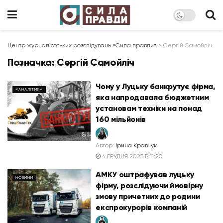
Центр журналістських розслідувань «Сила правди»
>
Сергій Самойліч
Позначка:
Сергій Самойліч
Чому у Луцьку банкрутує фірма,
#АНАЛІТИКА
яка напродавала бюджетним
установам техніки на понад
160 мільйонів
Автор:
Ірина Кравчук
4 ГРУДНЯ 2025 В 11:20
АМКУ оштрафував луцьку
НОВИНИ
фірму, розслідуючи ймовірну
змову причетних до родини
експрокурорів компаній