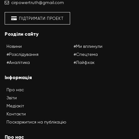
cirpowertruth@gmail.com
ПІДТРИМАТИ ПРОЕКТ
Розділи сайту
Новини
#Ми вплинули
#Розслідування
#Спецтема
#Аналітика
#Лайфхак
Інформація
Про нас
Звіти
Медіакіт
Контакти
Поскаржитися на публікацію
Про нас