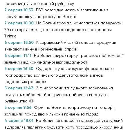
пособництві в незаконній рубці лісу
7 серпня 10:53
ДБР розслідує можливі зловживання з
вирубкою лісу в нацпарку на Волині
7 серпня 10:00
На Волині громаді намагаються повернути
70 гектарів земель, на яких господарює агрокомпанія
Тігіпка
6 серпня 18:50
Ківерцівський міський голова передумав
визнавати вину в кримінальній справі
6 серпня 11:11
На Волині директорку транспортної компанії
звільнили від кримінальної відповідальності
5 серпня 16:50
Суд арештував рахунки фермерського
господарства волинського депутата, який вигнав
податкових ревізорів
5 серпня 12:43
З Міноборони та луцького забудовника
стягують майже мільйон гривень пайового внеску за
будівництво ЖК
5 серпня 9:56
Фірмі на Волині, попри змову на тендері,
залишили понад два мільйони гривень за підряд
4 серпня 18:01
На Волині оголосили підозру депутату, який
відправляв підлеглих будувати хату посадовцю Укрзалізниці