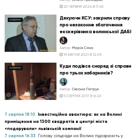
25 ЧЕРВНЯ 2024 В 11:45
Дякуючи КСУ: закрили справу
НОВИНИ
про незаконне збагачення
екскерівника волинської ДАБІ
Автор:
Марія Смик
19 КВІТНЯ 2021 В 12:05
Куди подівся снаряд зі справи
НОВИНИ
про трьох хабарників?
Автор:
Оксана Петрук
5 СЕРПНЯ 2017 В 16:26
7 серпня 18:10
Інвестиційна авантюра: як на Волині
приміщення на 1300 квадратів в центрі міста
«подарували» львівській компанії
7 серпня 16:33
Голову сільради на Волині підозрюють у