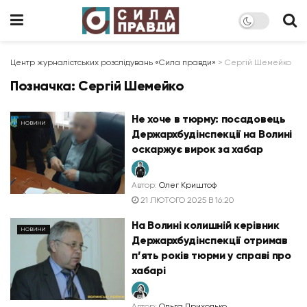
Центр журналістських розслідувань «Сила правди»
>
Сергій Шемейко
Позначка:
Сергій Шемейко
Не хоче в тюрму: посадовець
НОВИНИ
Держархбудінспекції на Волині
оскаржує вирок за хабар
Автор:
Олег Криштоф
21 ЛЮТОГО 2025 В 16:20
На Волині колишній керівник
НОВИНИ
Держархбудінспекції отримав
п’ять років тюрми у справі про
хабарі
Автор:
Ольга Приходько