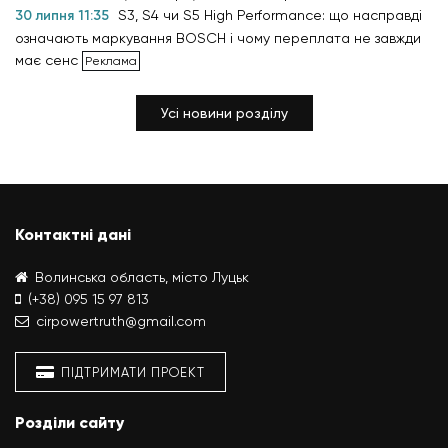
30 липня 11:35
S3, S4 чи S5 High Performance: що насправді
означають маркування BOSCH і чому переплата не завжди
має сенс
Усі новини розділу
Контактні дані
Волинська область, місто Луцьк
(+38) 095 15 97 813
cirpowertruth@gmail.com
ПІДТРИМАТИ ПРОЕКТ
Розділи сайту