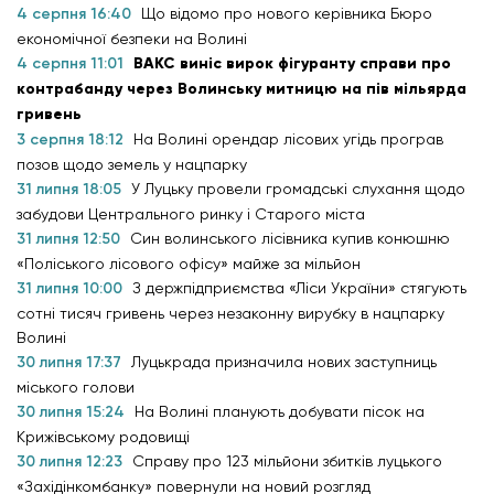
4 серпня 16:40
Що відомо про нового керівника Бюро
економічної безпеки на Волині
4 серпня 11:01
ВАКС виніс вирок фігуранту справи про
контрабанду через Волинську митницю на пів мільярда
гривень
3 серпня 18:12
На Волині орендар лісових угідь програв
позов щодо земель у нацпарку
31 липня 18:05
У Луцьку провели громадські слухання щодо
забудови Центрального ринку і Старого міста
31 липня 12:50
Син волинського лісівника купив конюшню
«Поліського лісового офісу» майже за мільйон
31 липня 10:00
З держпідприємства «Ліси України» стягують
сотні тисяч гривень через незаконну вирубку в нацпарку
Волині
30 липня 17:37
Луцькрада призначила нових заступниць
міського голови
30 липня 15:24
На Волині планують добувати пісок на
Крижівському родовищі
30 липня 12:23
Справу про 123 мільйони збитків луцького
«Західінкомбанку» повернули на новий розгляд