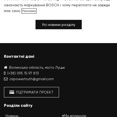
означають маркування BOSCH і чому переплата не завжди
має сенс
Усі новини розділу
Контактні дані
Волинська область, місто Луцьк
(+38) 095 15 97 813
cirpowertruth@gmail.com
ПІДТРИМАТИ ПРОЕКТ
Розділи сайту
Новини
#Ми вплинули