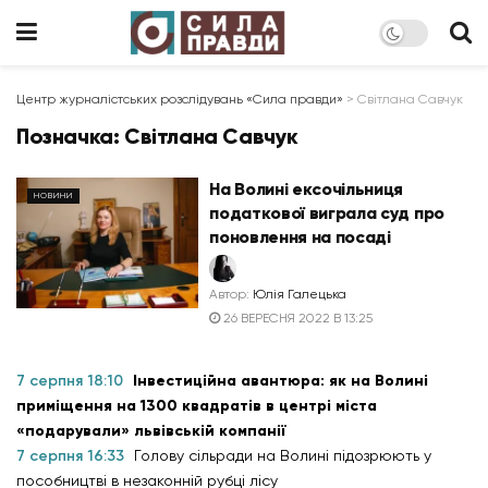
Центр журналістських розслідувань «Сила правди»
>
Світлана Савчук
Позначка:
Світлана Савчук
На Волині ексочільниця
НОВИНИ
податкової виграла суд про
поновлення на посаді
Автор:
Юлія Галецька
26 ВЕРЕСНЯ 2022 В 13:25
7 серпня 18:10
Інвестиційна авантюра: як на Волині
приміщення на 1300 квадратів в центрі міста
«подарували» львівській компанії
7 серпня 16:33
Голову сільради на Волині підозрюють у
пособництві в незаконній рубці лісу