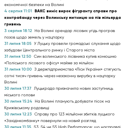
економічної безпеки на Волині
4 серпня 11:01
ВАКС виніс вирок фігуранту справи про
контрабанду через Волинську митницю на пів мільярда
гривень
3 серпня 18:12
На Волині орендар лісових угідь програв
позов щодо земель у нацпарку
31 липня 18:05
У Луцьку провели громадські слухання щодо
забудови Центрального ринку і Старого міста
31 липня 12:50
Син волинського лісівника купив конюшню
«Поліського лісового офісу» майже за мільйон
31 липня 10:00
З держпідприємства «Ліси України» стягують
сотні тисяч гривень через незаконну вирубку в нацпарку
Волині
30 липня 17:37
Луцькрада призначила нових заступниць
міського голови
30 липня 15:24
На Волині планують добувати пісок на
Крижівському родовищі
30 липня 12:23
Справу про 123 мільйони збитків луцького
«Західінкомбанку» повернули на новий розгляд
30 липня 11:35
S3, S4 чи S5 High Performance: що насправді