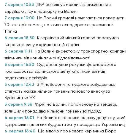
7 серпня 10:53
ДБР розслідує можливі зловживання з
вирубкою лісу в нацпарку на Волині
7 серпня 10:00
На Волині громаді намагаються повернути
70 гектарів земель, на яких господарює агрокомпанія
Тігіпка
6 серпня 18:50
Ківерцівський міський голова передумав
визнавати вину в кримінальній справі
6 серпня 11:11
На Волині директорку транспортної компанії
звільнили від кримінальної відповідальності
5 серпня 16:50
Суд арештував рахунки фермерського
господарства волинського депутата, який вигнав
податкових ревізорів
5 серпня 12:43
З Міноборони та луцького забудовника
стягують майже мільйон гривень пайового внеску за
будівництво ЖК
5 серпня 9:56
Фірмі на Волині, попри змову на тендері,
залишили понад два мільйони гривень за підряд
4 серпня 18:01
На Волині оголосили підозру депутату, який
відправляв підлеглих будувати хату посадовцю Укрзалізниці
4 серпня 16:40
Що відомо про нового керівника Бюро