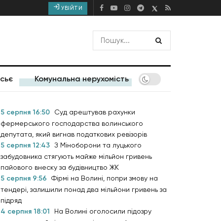
УВІЙТИ
сьє
Комунальна нерухомість
5 серпня 16:50
Суд арештував рахунки
фермерського господарства волинського
депутата, який вигнав податкових ревізорів
5 серпня 12:43
З Міноборони та луцького
забудовника стягують майже мільйон гривень
пайового внеску за будівництво ЖК
5 серпня 9:56
Фірмі на Волині, попри змову на
тендері, залишили понад два мільйони гривень за
підряд
4 серпня 18:01
На Волині оголосили підозру