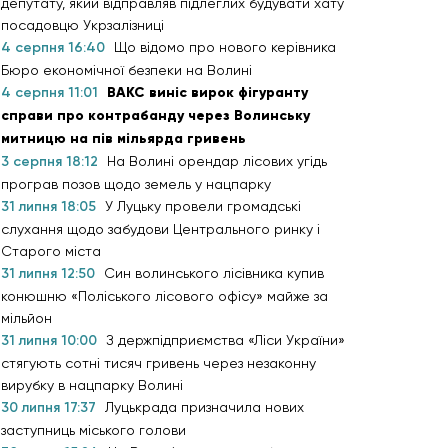
депутату, який відправляв підлеглих будувати хату
посадовцю Укрзалізниці
4 серпня 16:40
Що відомо про нового керівника
Бюро економічної безпеки на Волині
4 серпня 11:01
ВАКС виніс вирок фігуранту
справи про контрабанду через Волинську
митницю на пів мільярда гривень
3 серпня 18:12
На Волині орендар лісових угідь
програв позов щодо земель у нацпарку
31 липня 18:05
У Луцьку провели громадські
слухання щодо забудови Центрального ринку і
Старого міста
31 липня 12:50
Син волинського лісівника купив
конюшню «Поліського лісового офісу» майже за
мільйон
31 липня 10:00
З держпідприємства «Ліси України»
стягують сотні тисяч гривень через незаконну
вирубку в нацпарку Волині
30 липня 17:37
Луцькрада призначила нових
заступниць міського голови