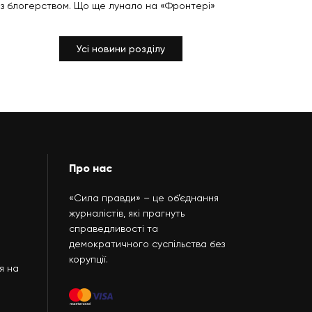
з блогерством. Що ще лунало на «Фронтері»
Усі новини розділу
Про нас
«Сила правди» – це об’єднання
журналістів, які прагнуть
справедливості та
демократичного суспільства без
корупції.
я на