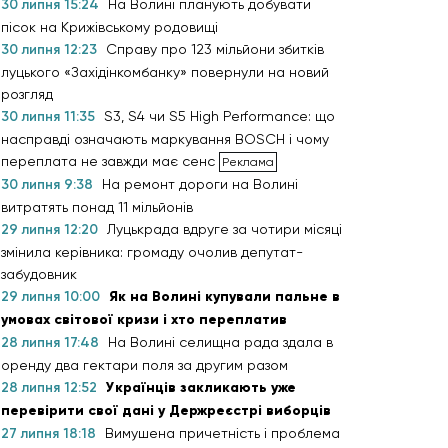
30 липня 15:24
На Волині планують добувати
пісок на Крижівському родовищі
30 липня 12:23
Справу про 123 мільйони збитків
луцького «Західінкомбанку» повернули на новий
розгляд
30 липня 11:35
S3, S4 чи S5 High Performance: що
насправді означають маркування BOSCH і чому
переплата не завжди має сенс
30 липня 9:38
На ремонт дороги на Волині
витратять понад 11 мільйонів
29 липня 12:20
Луцькрада вдруге за чотири місяці
змінила керівника: громаду очолив депутат-
забудовник
29 липня 10:00
Як на Волині купували пальне в
умовах світової кризи і хто переплатив
28 липня 17:48
На Волині селищна рада здала в
оренду два гектари поля за другим разом
28 липня 12:52
Українців закликають уже
перевірити свої дані у Держреєстрі виборців
27 липня 18:18
Вимушена причетність і проблема