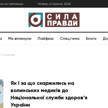
ся на публікацію
Четвер, 6 Серпня, 2026
а
Ми вплинули
Лайфхак
Спецтема
Блоги
До
с Стеценко
Як і за що скаржились на
волинських медиків до
Національної служби здоров’я
України