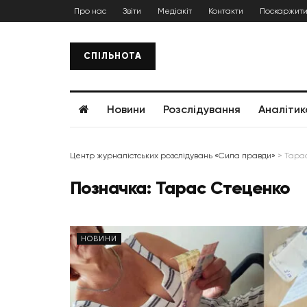
Про нас
Звіти
Медіакіт
Контакти
Поскаржити
СПІЛЬНОТА
Новини
Розслідування
Аналітик
Центр журналістських розслідувань «Сила правди»
>
Тара
Позначка:
Тарас Стеценко
НОВИНИ