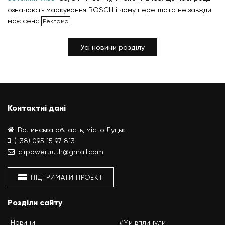
означають маркування BOSCH і чому переплата не завжди
має сенс
Усі новини розділу
Контактні дані
Волинська область, місто Луцьк
(+38) 095 15 97 813
cirpowertruth@gmail.com
ПІДТРИМАТИ ПРОЕКТ
Розділи сайту
Новини
#Ми вплинули