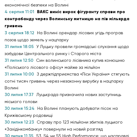
економічної безпеки на Волині
4 серпня 11:01
ВАКС виніс вирок фігуранту справи про
контрабанду через Волинську митницю на пів мільярда
гривень
3 серпня 18:12
На Волині орендар лісових угідь програв
позов щодо земель у нацпарку
31 липня 18:05
У Луцьку провели громадські слухання щодо
забудови Центрального ринку і Старого міста
31 липня 12:50
Син волинського лісівника купив конюшню
«Поліського лісового офісу» майже за мільйон
31 липня 10:00
З держпідприємства «Ліси України» стягують
сотні тисяч гривень через незаконну вирубку в нацпарку
Волині
30 липня 17:37
Луцькрада призначила нових заступниць
міського голови
30 липня 15:24
На Волині планують добувати пісок на
Крижівському родовищі
30 липня 12:23
Справу про 123 мільйони збитків луцького
«Західінкомбанку» повернули на новий розгляд
30 липня 11:35
S3, S4 чи S5 High Performance: що насправді