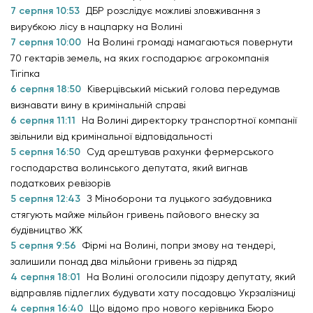
7 серпня 10:53
ДБР розслідує можливі зловживання з
вирубкою лісу в нацпарку на Волині
7 серпня 10:00
На Волині громаді намагаються повернути
70 гектарів земель, на яких господарює агрокомпанія
Тігіпка
6 серпня 18:50
Ківерцівський міський голова передумав
визнавати вину в кримінальній справі
6 серпня 11:11
На Волині директорку транспортної компанії
звільнили від кримінальної відповідальності
5 серпня 16:50
Суд арештував рахунки фермерського
господарства волинського депутата, який вигнав
податкових ревізорів
5 серпня 12:43
З Міноборони та луцького забудовника
стягують майже мільйон гривень пайового внеску за
будівництво ЖК
5 серпня 9:56
Фірмі на Волині, попри змову на тендері,
залишили понад два мільйони гривень за підряд
4 серпня 18:01
На Волині оголосили підозру депутату, який
відправляв підлеглих будувати хату посадовцю Укрзалізниці
4 серпня 16:40
Що відомо про нового керівника Бюро