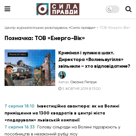
Центр журналістських розслідувань «Сила правди»
>
ТОВ «Енерго-Вік»
Позначка:
ТОВ «Енерго-Вік»
Кримінал і зупинка шахт.
#АНАЛІТИКА
Директора «Волиньвугілля»
звільнили – хто відповідатиме?
Автор:
Оксана Петрук
5 ЖОВТНЯ 2019 В 13:00
7 серпня 18:10
Інвестиційна авантюра: як на Волині
приміщення на 1300 квадратів в центрі міста
«подарували» львівській компанії
7 серпня 16:33
Голову сільради на Волині підозрюють у
пособництві в незаконній рубці лісу