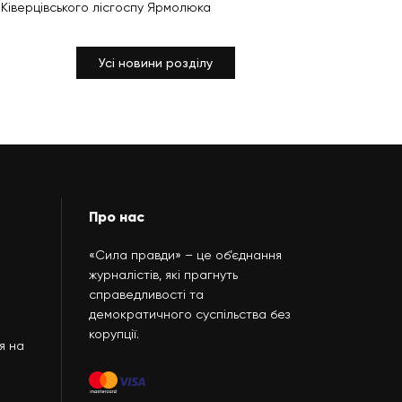
Ківерцівського лісгоспу Ярмолюка
Усі новини розділу
Про нас
«Сила правди» – це об’єднання
журналістів, які прагнуть
справедливості та
демократичного суспільства без
корупції.
я на