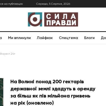
ся на публікацію
Середа, 5 Серпня, 2026
а
Ми вплинули
Лайфхак
Спецтема
Блоги
До
Форест 24»
На Волині понад 200 гектарів
державної землі здадуть в оренду
за більш як пів мільйона гривень
на рік (оновлено)