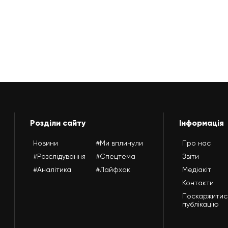
Розділи сайту
Інформація
Новини
#Ми вплинули
Про нас
#Розслідування
#Спецтема
Звіти
#Аналітика
#Лайфхак
Медіакіт
Контакти
Поскаржитис
публікацію