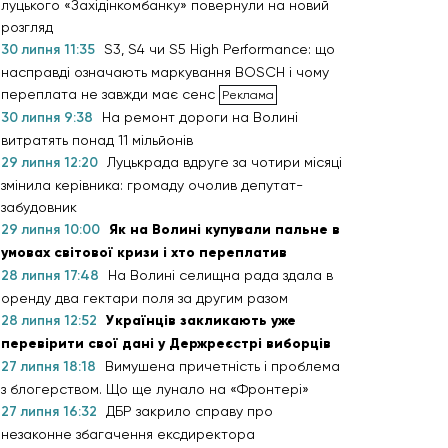
луцького «Західінкомбанку» повернули на новий
розгляд
30 липня 11:35
S3, S4 чи S5 High Performance: що
насправді означають маркування BOSCH і чому
переплата не завжди має сенс
30 липня 9:38
На ремонт дороги на Волині
витратять понад 11 мільйонів
29 липня 12:20
Луцькрада вдруге за чотири місяці
змінила керівника: громаду очолив депутат-
забудовник
29 липня 10:00
Як на Волині купували пальне в
умовах світової кризи і хто переплатив
28 липня 17:48
На Волині селищна рада здала в
оренду два гектари поля за другим разом
28 липня 12:52
Українців закликають уже
перевірити свої дані у Держреєстрі виборців
27 липня 18:18
Вимушена причетність і проблема
з блогерством. Що ще лунало на «Фронтері»
27 липня 16:32
ДБР закрило справу про
незаконне збагачення ексдиректора