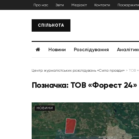
Про нас
Звіти
Медіакіт
Контакти
Поскаржити
СПІЛЬНОТА
Новини
Розслідування
Аналітик
Центр журналістських розслідувань «Сила правди»
>
ТОВ «
Позначка:
ТОВ «Форест 24»
НОВИНИ