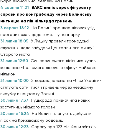
Бюро економічної безпеки на Волині
4 серпня 11:01
ВАКС виніс вирок фігуранту
справи про контрабанду через Волинську
митницю на пів мільярда гривень
3 серпня 18:12
На Волині орендар лісових угідь
програв позов щодо земель у нацпарку
31 липня 18:05
У Луцьку провели громадські
слухання щодо забудови Центрального ринку і
Старого міста
31 липня 12:50
Син волинського лісівника купив
конюшню «Поліського лісового офісу» майже за
мільйон
31 липня 10:00
З держпідприємства «Ліси України»
стягують сотні тисяч гривень через незаконну
вирубку в нацпарку Волині
30 липня 17:37
Луцькрада призначила нових
заступниць міського голови
30 липня 15:24
На Волині планують добувати
пісок на Крижівському родовищі
30 липня 12:23
Справу про 123 мільйони збитків