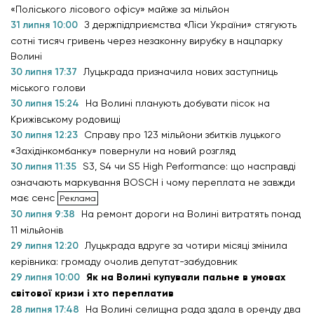
«Поліського лісового офісу» майже за мільйон
31 липня 10:00
З держпідприємства «Ліси України» стягують
сотні тисяч гривень через незаконну вирубку в нацпарку
Волині
30 липня 17:37
Луцькрада призначила нових заступниць
міського голови
30 липня 15:24
На Волині планують добувати пісок на
Крижівському родовищі
30 липня 12:23
Справу про 123 мільйони збитків луцького
«Західінкомбанку» повернули на новий розгляд
30 липня 11:35
S3, S4 чи S5 High Performance: що насправді
означають маркування BOSCH і чому переплата не завжди
має сенс
30 липня 9:38
На ремонт дороги на Волині витратять понад
11 мільйонів
29 липня 12:20
Луцькрада вдруге за чотири місяці змінила
керівника: громаду очолив депутат-забудовник
29 липня 10:00
Як на Волині купували пальне в умовах
світової кризи і хто переплатив
28 липня 17:48
На Волині селищна рада здала в оренду два