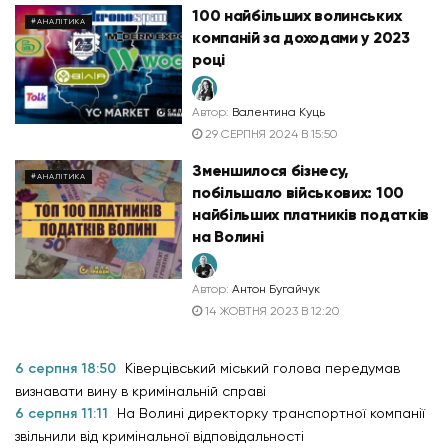
100 найбільших волинських
#АНАЛІТИКА
компаній за доходами у 2023
році
Автор:
Валентина Куць
29 СЕРПНЯ 2024 В 15:50
Зменшилося бізнесу,
#АНАЛІТИКА
побільшало військових: 100
найбільших платників податків
на Волині
Автор:
Антон Бугайчук
14 ЖОВТНЯ 2023 В 12:20
6 серпня 18:50
Ківерцівський міський голова передумав
визнавати вину в кримінальній справі
6 серпня 11:11
На Волині директорку транспортної компанії
звільнили від кримінальної відповідальності