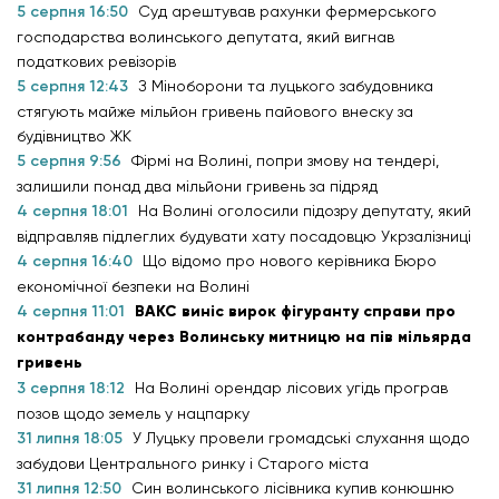
5 серпня 16:50
Суд арештував рахунки фермерського
господарства волинського депутата, який вигнав
податкових ревізорів
5 серпня 12:43
З Міноборони та луцького забудовника
стягують майже мільйон гривень пайового внеску за
будівництво ЖК
5 серпня 9:56
Фірмі на Волині, попри змову на тендері,
залишили понад два мільйони гривень за підряд
4 серпня 18:01
На Волині оголосили підозру депутату, який
відправляв підлеглих будувати хату посадовцю Укрзалізниці
4 серпня 16:40
Що відомо про нового керівника Бюро
економічної безпеки на Волині
4 серпня 11:01
ВАКС виніс вирок фігуранту справи про
контрабанду через Волинську митницю на пів мільярда
гривень
3 серпня 18:12
На Волині орендар лісових угідь програв
позов щодо земель у нацпарку
31 липня 18:05
У Луцьку провели громадські слухання щодо
забудови Центрального ринку і Старого міста
31 липня 12:50
Син волинського лісівника купив конюшню