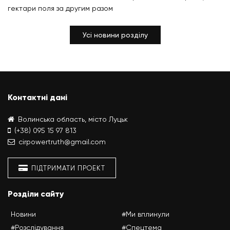
гектари поля за другим разом
Усі новини розділу
Контактні дані
Волинська область, місто Луцьк
(+38) 095 15 97 813
cirpowertruth@gmail.com
ПІДТРИМАТИ ПРОЕКТ
Розділи сайту
Новини
#Ми вплинули
#Розслідування
#Спецтема