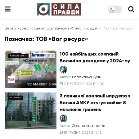
Центр журналістських розслідувань «Сила правди»
>
ТОВ «Вог ресурс»
Позначка:
ТОВ «Вог ресурс»
100 найбільших компаній
#АНАЛІТИКА
Волині за доходами у 2024-му
Автор:
Валентина Куць
2 ЛЮТОГО 2026 В 11:00
З паливної компанії нардепа з
НОВИНИ
Волині АМКУ стягує майже 8
мільйонів гривень
Автор:
Оксана Коваленко
18 ГРУДНЯ 2025 В 16:15