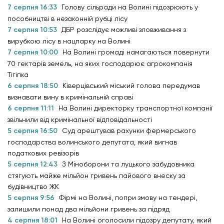
7 серпня 16:33
Голову сільради на Волині підозрюють у
пособництві в незаконній рубці лісу
7 серпня 10:53
ДБР розслідує можливі зловживання з
вирубкою лісу в нацпарку на Волині
7 серпня 10:00
На Волині громаді намагаються повернути
70 гектарів земель, на яких господарює агрокомпанія
Тігіпка
6 серпня 18:50
Ківерцівський міський голова передумав
визнавати вину в кримінальній справі
6 серпня 11:11
На Волині директорку транспортної компанії
звільнили від кримінальної відповідальності
5 серпня 16:50
Суд арештував рахунки фермерського
господарства волинського депутата, який вигнав
податкових ревізорів
5 серпня 12:43
З Міноборони та луцького забудовника
стягують майже мільйон гривень пайового внеску за
будівництво ЖК
5 серпня 9:56
Фірмі на Волині, попри змову на тендері,
залишили понад два мільйони гривень за підряд
4 серпня 18:01
На Волині оголосили підозру депутату, який