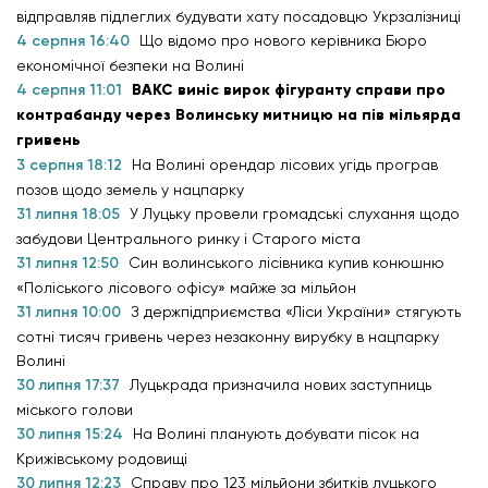
відправляв підлеглих будувати хату посадовцю Укрзалізниці
4 серпня 16:40
Що відомо про нового керівника Бюро
економічної безпеки на Волині
4 серпня 11:01
ВАКС виніс вирок фігуранту справи про
контрабанду через Волинську митницю на пів мільярда
гривень
3 серпня 18:12
На Волині орендар лісових угідь програв
позов щодо земель у нацпарку
31 липня 18:05
У Луцьку провели громадські слухання щодо
забудови Центрального ринку і Старого міста
31 липня 12:50
Син волинського лісівника купив конюшню
«Поліського лісового офісу» майже за мільйон
31 липня 10:00
З держпідприємства «Ліси України» стягують
сотні тисяч гривень через незаконну вирубку в нацпарку
Волині
30 липня 17:37
Луцькрада призначила нових заступниць
міського голови
30 липня 15:24
На Волині планують добувати пісок на
Крижівському родовищі
30 липня 12:23
Справу про 123 мільйони збитків луцького