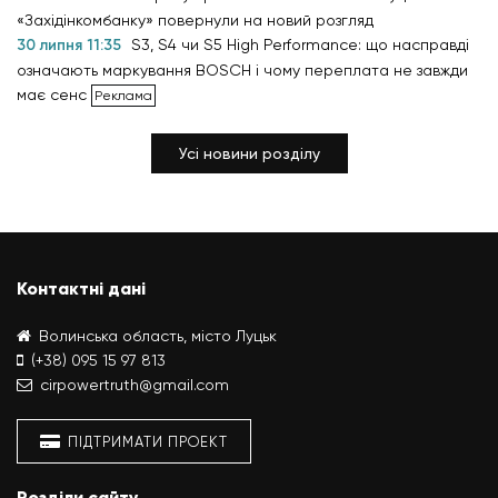
«Західінкомбанку» повернули на новий розгляд
30 липня 11:35
S3, S4 чи S5 High Performance: що насправді
означають маркування BOSCH і чому переплата не завжди
має сенс
Усі новини розділу
Контактні дані
Волинська область, місто Луцьк
(+38) 095 15 97 813
cirpowertruth@gmail.com
ПІДТРИМАТИ ПРОЕКТ
Розділи сайту