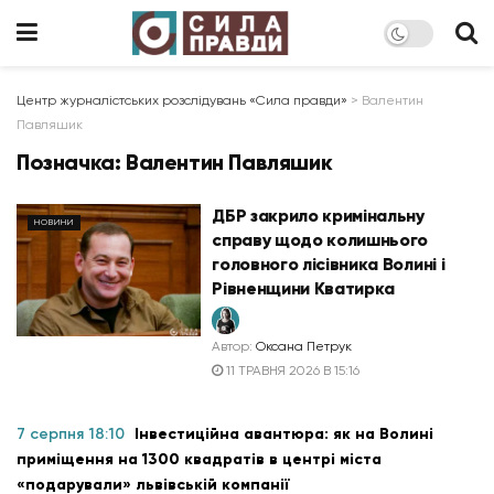
Центр журналістських розслідувань «Сила правди»
>
Валентин
Павляшик
Позначка:
Валентин Павляшик
ДБР закрило кримінальну
НОВИНИ
справу щодо колишнього
головного лісівника Волині і
Рівненщини Кватирка
Автор:
Оксана Петрук
11 ТРАВНЯ 2026 В 15:16
7 серпня 18:10
Інвестиційна авантюра: як на Волині
приміщення на 1300 квадратів в центрі міста
«подарували» львівській компанії