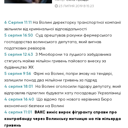
23 ЛИПНЯ 2019 В 15:23
6 Серпня 11:11
На Волині директорку транспортної компанії
звільнили від кримінальної відповідальності
5 серпня 16:50
Суд арештував рахунки фермерського
господарства волинського депутата, який вигнав
податкових ревізорів
5 серпня 12:43
З Міноборони та луцького забудовника
стягують майже мільйон гривень пайового внеску за
будівництво ЖК
5 серпня 9:56
Фірмі на Волині, попри змову на тендері,
залишили понад два мільйони гривень за підряд
4 серпня 18:01
На Волині оголосили підозру депутату, який
відправляв підлеглих будувати хату посадовцю Укрзалізниці
4 серпня 16:40
Що відомо про нового керівника Бюро
економічної безпеки на Волині
4 серпня 11:01
ВАКС виніс вирок фігуранту справи про
контрабанду через Волинську митницю на пів мільярда
гривень