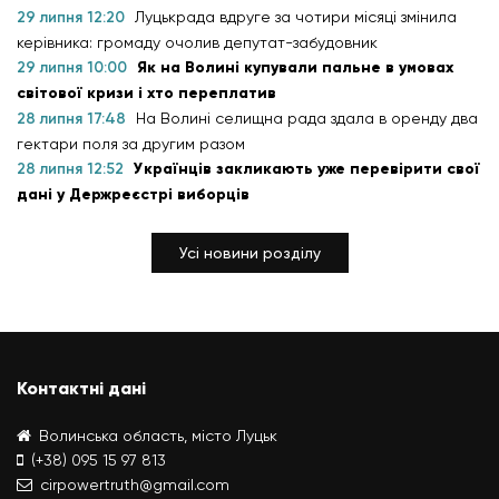
29 липня 12:20
Луцькрада вдруге за чотири місяці змінила
керівника: громаду очолив депутат-забудовник
29 липня 10:00
Як на Волині купували пальне в умовах
світової кризи і хто переплатив
28 липня 17:48
На Волині селищна рада здала в оренду два
гектари поля за другим разом
28 липня 12:52
Українців закликають уже перевірити свої
дані у Держреєстрі виборців
Усі новини розділу
Контактні дані
Волинська область, місто Луцьк
(+38) 095 15 97 813
cirpowertruth@gmail.com