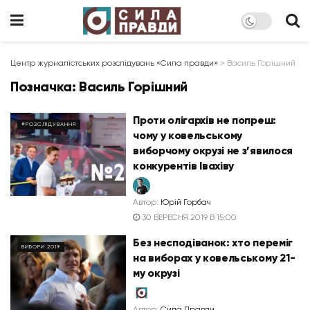
Центр журналістських розслідувань «Сила правди»
>
Василь Горішний
Позначка:
Василь Горішний
Проти олігархів не попреш:
#РОЗСЛІДУВАННЯ
чому у ковельському
виборчому окрузі не з’явилося
конкурентів Івахіву
Автор:
Юрій Горбач
30 ВЕРЕСНЯ 2019 В 15:00
Без несподіванок: хто переміг
ВИБОРИ 2019
на виборах у ковельському 21-
му окрузі
Автор:
Сила Правди