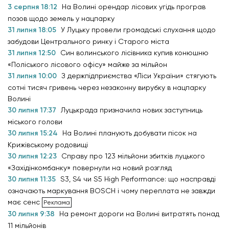
3 серпня 18:12
На Волині орендар лісових угідь програв
позов щодо земель у нацпарку
31 липня 18:05
У Луцьку провели громадські слухання щодо
забудови Центрального ринку і Старого міста
31 липня 12:50
Син волинського лісівника купив конюшню
«Поліського лісового офісу» майже за мільйон
31 липня 10:00
З держпідприємства «Ліси України» стягують
сотні тисяч гривень через незаконну вирубку в нацпарку
Волині
30 липня 17:37
Луцькрада призначила нових заступниць
міського голови
30 липня 15:24
На Волині планують добувати пісок на
Крижівському родовищі
30 липня 12:23
Справу про 123 мільйони збитків луцького
«Західінкомбанку» повернули на новий розгляд
30 липня 11:35
S3, S4 чи S5 High Performance: що насправді
означають маркування BOSCH і чому переплата не завжди
має сенс
30 липня 9:38
На ремонт дороги на Волині витратять понад
11 мільйонів