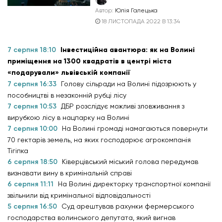
Автор:
Юлія Галецька
18 ЛИСТОПАДА 2022 В 13:34
7 серпня 18:10
Інвестиційна авантюра: як на Волині
приміщення на 1300 квадратів в центрі міста
«подарували» львівській компанії
7 серпня 16:33
Голову сільради на Волині підозрюють у
пособництві в незаконній рубці лісу
7 серпня 10:53
ДБР розслідує можливі зловживання з
вирубкою лісу в нацпарку на Волині
7 серпня 10:00
На Волині громаді намагаються повернути
70 гектарів земель, на яких господарює агрокомпанія
Тігіпка
6 серпня 18:50
Ківерцівський міський голова передумав
визнавати вину в кримінальній справі
6 серпня 11:11
На Волині директорку транспортної компанії
звільнили від кримінальної відповідальності
5 серпня 16:50
Суд арештував рахунки фермерського
господарства волинського депутата, який вигнав