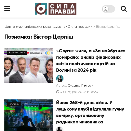
Центр журналістських розслідувань «Сила правди»
>
Віктор Церпіш
Позначка:
Віктор Церпіш
«Слуги» жили, а «За майбутнє»
#АНАЛІТИКА
помирало: аналіз фінансових
звітів політичних партій на
Волині за 2024 рік
Автор:
Оксана Петрук
30 ГРУДНЯ 2025 В 16:20
Йшов 268-й день війни. У
НОВИНИ
луцькому клубі відгуляли гучну
вечірку, організовану
радником чиновника