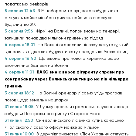
податкових ревізорів
5 серпня 12:43
З Міноборони та луцького забудовника
стягують майже мільйон гривень пайового внеску за
будівництво ЖК
5 серпня 9:56
Фірмі на Волині, попри змову на тендері,
залишили понад два мільйони гривень за підряд
4 серпня 18:01
На Волині оголосили підозру депутату, який
відправляв підлеглих будувати хату посадовцю Укрзалізниці
4 серпня 16:40
Що відомо про нового керівника Бюро
економічної безпеки на Волині
4 серпня 11:01
ВАКС виніс вирок фігуранту справи про
контрабанду через Волинську митницю на пів мільярда
гривень
3 серпня 18:12
На Волині орендар лісових угідь програв
позов щодо земель у нацпарку
31 липня 18:05
У Луцьку провели громадські слухання щодо
забудови Центрального ринку і Старого міста
31 липня 12:50
Син волинського лісівника купив конюшню
«Поліського лісового офісу» майже за мільйон
31 липня 10:00
З держпідприємства «Ліси України» стягують