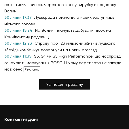
сотні тисяч гривень через незаконну вирубку в нацпарку
Волині
30 липня 17:37
Луцькрада призначила нових заступниць
міського голови
30 липня 15:24
На Волині планують добувати пісок на
Крижівському родовищі
30 липня 12:23
Справу про 123 мільйони збитків луцького
«Західінкомбанку» повернули на новий розгляд
30 липня 11:35
S3, S4 чи S5 High Performance: що насправді
означають маркування BOSCH і чому переплата не завжди
має сенс
Усі новини розділу
Контактні дані