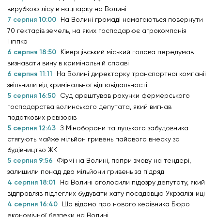
вирубкою лісу в нацпарку на Волині
7 серпня 10:00
На Волині громаді намагаються повернути
70 гектарів земель, на яких господарює агрокомпанія
Тігіпка
6 серпня 18:50
Ківерцівський міський голова передумав
визнавати вину в кримінальній справі
6 серпня 11:11
На Волині директорку транспортної компанії
звільнили від кримінальної відповідальності
5 серпня 16:50
Суд арештував рахунки фермерського
господарства волинського депутата, який вигнав
податкових ревізорів
5 серпня 12:43
З Міноборони та луцького забудовника
стягують майже мільйон гривень пайового внеску за
будівництво ЖК
5 серпня 9:56
Фірмі на Волині, попри змову на тендері,
залишили понад два мільйони гривень за підряд
4 серпня 18:01
На Волині оголосили підозру депутату, який
відправляв підлеглих будувати хату посадовцю Укрзалізниці
4 серпня 16:40
Що відомо про нового керівника Бюро
економічної безпеки на Волині