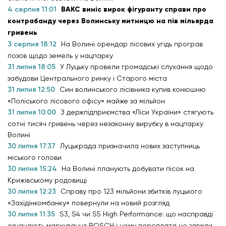
4 серпня 11:01
ВАКС виніс вирок фігуранту справи про
контрабанду через Волинську митницю на пів мільярда
гривень
3 серпня 18:12
На Волині орендар лісових угідь програв
позов щодо земель у нацпарку
31 липня 18:05
У Луцьку провели громадські слухання щодо
забудови Центрального ринку і Старого міста
31 липня 12:50
Син волинського лісівника купив конюшню
«Поліського лісового офісу» майже за мільйон
31 липня 10:00
З держпідприємства «Ліси України» стягують
сотні тисяч гривень через незаконну вирубку в нацпарку
Волині
30 липня 17:37
Луцькрада призначила нових заступниць
міського голови
30 липня 15:24
На Волині планують добувати пісок на
Крижівському родовищі
30 липня 12:23
Справу про 123 мільйони збитків луцького
«Західінкомбанку» повернули на новий розгляд
30 липня 11:35
S3, S4 чи S5 High Performance: що насправді
означають маркування BOSCH і чому переплата не завжди