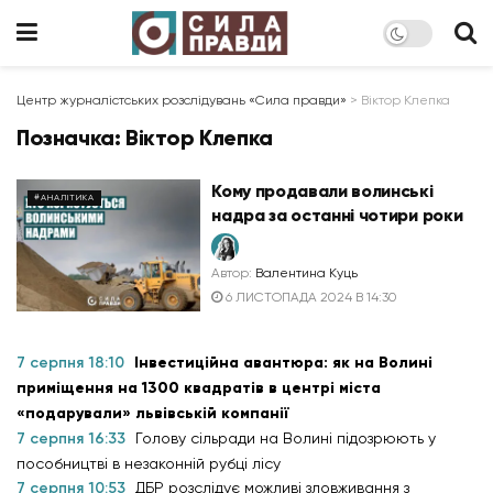
Центр журналістських розслідувань «Сила правди»
>
Віктор Клепка
Позначка:
Віктор Клепка
Кому продавали волинські
#АНАЛІТИКА
надра за останні чотири роки
Автор:
Валентина Куць
6 ЛИСТОПАДА 2024 В 14:30
7 серпня 18:10
Інвестиційна авантюра: як на Волині
приміщення на 1300 квадратів в центрі міста
«подарували» львівській компанії
7 серпня 16:33
Голову сільради на Волині підозрюють у
пособництві в незаконній рубці лісу
7 серпня 10:53
ДБР розслідує можливі зловживання з