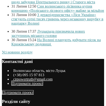
щодо забудови Центрального ринку і Старого міста
31 Липня 12:50
Син волинського лісівника купив
конюшню «Поліського лісового офісу» майже за мільйон
31 Липня 10:00
З держпідприємства «Ліси України»
стягують сотні тисяч гривень через незаконну вирубку в
нацпарку Волині
30 Липня 17:37
Луцькрада призначила нових
заступниць міського голови
30 Липня 15:24
На Волині планують добувати пісок на
Крижівському родовищі
Усі новини розділу
Контактні дані
Волинська область, місто Луцьк
(+38) 095 15 97 813
cirpowertruth@gmail.com
Підтримати проект
Підтримати проект
Розділи сайту