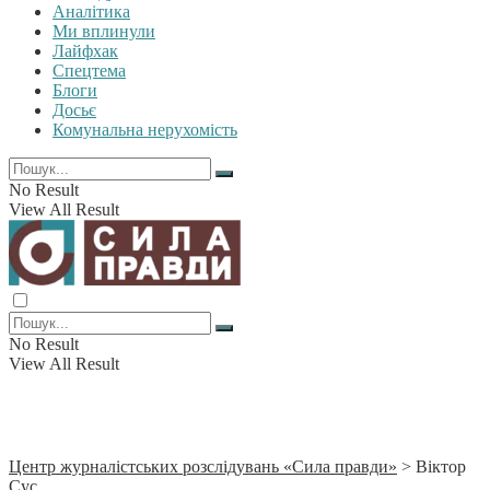
Аналітика
Ми вплинули
Лайфхак
Спецтема
Блоги
Досьє
Комунальна нерухомість
No Result
View All Result
No Result
View All Result
Центр журналістських розслідувань «Сила правди»
>
Віктор
Сус