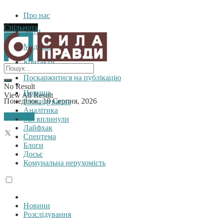
Про нас
Спільнота
Звіти
Медіакіт
Контакти
Поскаржитися на публікацію
No Result
Новини
View All Result
Понеділок, 10 Серпня, 2026
Розслідування
Аналітика
Увійти
Ми вплинули
Лайфхак
Спецтема
Блоги
Досьє
Комунальна нерухомість
Новини
Розслідування