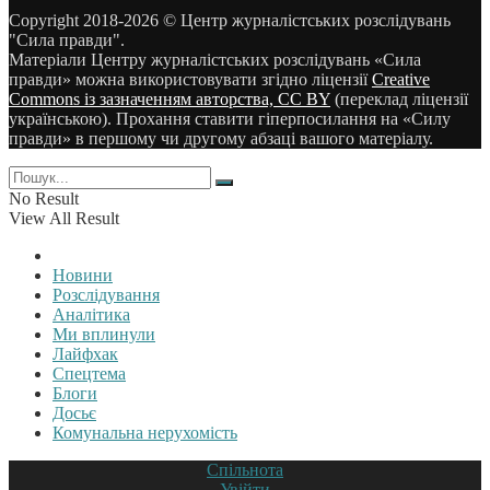
Copyright 2018-2026 © Центр журналістських розслідувань
"Сила правди".
Матеріали Центру журналістських розслідувань «Сила
правди» можна використовувати згідно ліцензії
Creative
Commons із зазначенням авторства, CC BY
(переклад ліцензії
українською). Прохання ставити гіперпосилання на «Силу
правди» в першому чи другому абзаці вашого матеріалу.
No Result
View All Result
Новини
Розслідування
Аналітика
Ми вплинули
Лайфхак
Спецтема
Блоги
Досьє
Комунальна нерухомість
Спільнота
Увійти