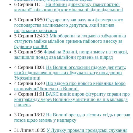
6 Серпня 11:11
На Волині директорку транспортної
компанії звільнили від кримінальної відповідальності
5 Серпня 16:50
Суд арештував рахунки фермерського
господарства волинського депутата, який вигнав
податкових ревізорів
5 Серпня 12:43
З Міноборони та луцького забудовника
стягують майже мільйон гривень пайового внеску за
будівництво ЖК
5 Серпня 9:56
Фірмі на Волині, попри змову на тендері,
залишили понад два мільйони гривень за підряд
4 Серпня 18:01
На Волині оголосили підозру депутату,
який відправляв підлеглих будувати хату посадовцю
Укрзалізниці
4 Серпня 16:40
Що відомо про нового керівника Бюро
економічної безпеки на Волині
4 Серпня 11:01
ВАКС виніс вирок фігуранту справи про
контрабанду через Волинську митницю на пів мільярда
гривень
3 Серпня 18:12
На Волині орендар лісових угідь програв
позов щодо земель у нацпарку
31 Липня 18:05
У Луцьку провели громадські слухання