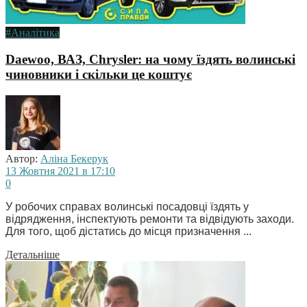
#Аналітика
Daewoo, ВАЗ, Chrysler: на чому їздять волинські
чиновники і скільки це коштує
Автор:
Аліна Бекерук
13 Жовтня 2021 в 17:10
0
У робочих справах волинські посадовці їздять у
відрядження, інспектують ремонти та відвідують заходи.
Для того, щоб дістатись до місця призначення ...
Детальніше