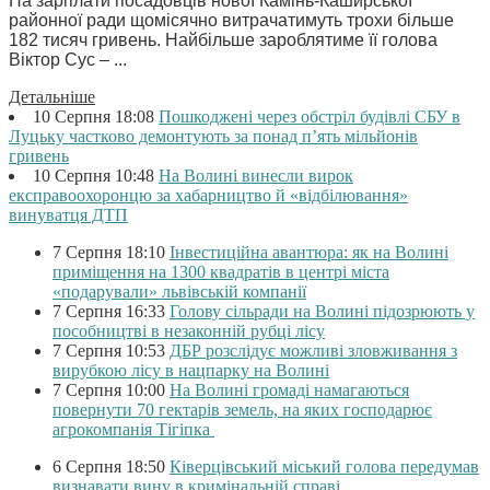
На зарплати посадовців нової Камінь-Каширської
районної ради щомісячно витрачатимуть трохи більше
182 тисяч гривень. Найбільше зароблятиме її голова
Віктор Сус – ...
Детальніше
10 Серпня 18:08
Пошкоджені через обстріл будівлі СБУ в
Луцьку частково демонтують за понад п’ять мільйонів
гривень
10 Серпня 10:48
На Волині винесли вирок
експравоохоронцю за хабарництво й «відбілювання»
винуватця ДТП
7 Серпня 18:10
Інвестиційна авантюра: як на Волині
приміщення на 1300 квадратів в центрі міста
«подарували» львівській компанії
7 Серпня 16:33
Голову сільради на Волині підозрюють у
пособництві в незаконній рубці лісу
7 Серпня 10:53
ДБР розслідує можливі зловживання з
вирубкою лісу в нацпарку на Волині
7 Серпня 10:00
На Волині громаді намагаються
повернути 70 гектарів земель, на яких господарює
агрокомпанія Тігіпка
6 Серпня 18:50
Ківерцівський міський голова передумав
визнавати вину в кримінальній справі