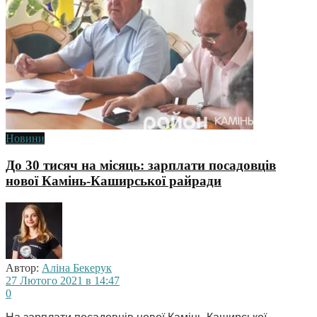
Новини
До 30 тисяч на місяць: зарплати посадовців
нової Камінь-Каширської райради
Автор:
Аліна Бекерук
27 Лютого 2021 в 14:47
0