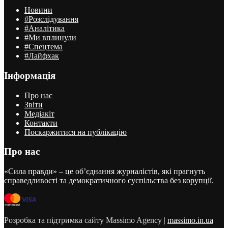
Новини
#Розслідування
#Аналітика
#Ми вплинули
#Спецтема
#Лайфхак
Інформація
Про нас
Звіти
Медіакіт
Контакти
Поскаржитися на публікацію
Про нас
«Сила правди» – це об’єднання журналістів, які прагнуть
справедливості та демократичного суспільства без корупції.
Розробка та підтримка сайту Massimo Agency |
massimo.in.ua