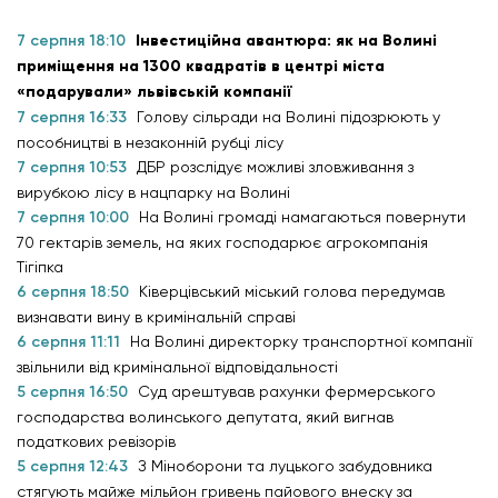
7 серпня 18:10
Інвестиційна авантюра: як на Волині
приміщення на 1300 квадратів в центрі міста
«подарували» львівській компанії
7 серпня 16:33
Голову сільради на Волині підозрюють у
пособництві в незаконній рубці лісу
7 серпня 10:53
ДБР розслідує можливі зловживання з
вирубкою лісу в нацпарку на Волині
7 серпня 10:00
На Волині громаді намагаються повернути
70 гектарів земель, на яких господарює агрокомпанія
Тігіпка
6 серпня 18:50
Ківерцівський міський голова передумав
визнавати вину в кримінальній справі
6 серпня 11:11
На Волині директорку транспортної компанії
звільнили від кримінальної відповідальності
5 серпня 16:50
Суд арештував рахунки фермерського
господарства волинського депутата, який вигнав
податкових ревізорів
5 серпня 12:43
З Міноборони та луцького забудовника
стягують майже мільйон гривень пайового внеску за