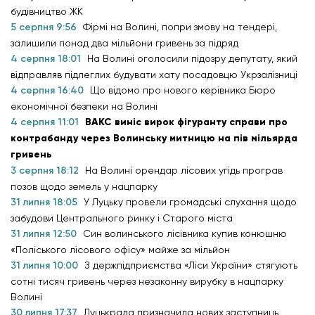
будівництво ЖК
5 серпня 9:56
Фірмі на Волині, попри змову на тендері,
залишили понад два мільйони гривень за підряд
4 серпня 18:01
На Волині оголосили підозру депутату, який
відправляв підлеглих будувати хату посадовцю Укрзалізниці
4 серпня 16:40
Що відомо про нового керівника Бюро
економічної безпеки на Волині
4 серпня 11:01
ВАКС виніс вирок фігуранту справи про
контрабанду через Волинську митницю на пів мільярда
гривень
3 серпня 18:12
На Волині орендар лісових угідь програв
позов щодо земель у нацпарку
31 липня 18:05
У Луцьку провели громадські слухання щодо
забудови Центрального ринку і Старого міста
31 липня 12:50
Син волинського лісівника купив конюшню
«Поліського лісового офісу» майже за мільйон
31 липня 10:00
З держпідприємства «Ліси України» стягують
сотні тисяч гривень через незаконну вирубку в нацпарку
Волині
30 липня 17:37
Луцькрада призначила нових заступниць