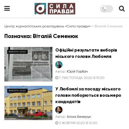
Центр журналістських розслідувань «Сила правди»
>
Віталій Семенюк
Позначка:
Віталій Семенюк
Офіційні результати виборів
ВИБОРИ 2020
міського голови Любомля
Автор:
Юрій Горбач
7 ЛИСТОПАДА 2020 В 15:00
У Любомлі за посаду міського
ВИБОРИ 2020
голови поборються восьмеро
кандидатів
Автор:
Аліна Бекерук
3 ЖОВТНЯ 2020 В 12:00