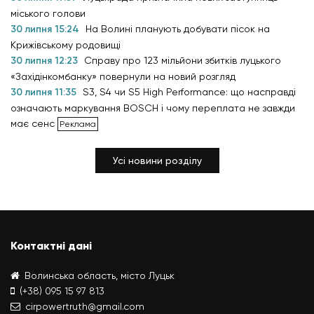
міського голови
30 липня 15:24
На Волині планують добувати пісок на
Крижівському родовищі
30 липня 12:23
Справу про 123 мільйони збитків луцького
«Західінкомбанку» повернули на новий розгляд
30 липня 11:35
S3, S4 чи S5 High Performance: що насправді
означають маркування BOSCH і чому переплата не завжди
має сенс
Усі новини розділу
Контактні дані
Волинська область, місто Луцьк
(+38) 095 15 97 813
cirpowertruth@gmail.com