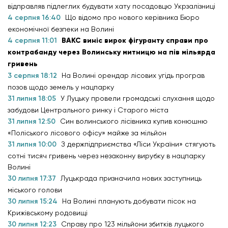
відправляв підлеглих будувати хату посадовцю Укрзалізниці
4 серпня 16:40
Що відомо про нового керівника Бюро
економічної безпеки на Волині
4 серпня 11:01
ВАКС виніс вирок фігуранту справи про
контрабанду через Волинську митницю на пів мільярда
гривень
3 серпня 18:12
На Волині орендар лісових угідь програв
позов щодо земель у нацпарку
31 липня 18:05
У Луцьку провели громадські слухання щодо
забудови Центрального ринку і Старого міста
31 липня 12:50
Син волинського лісівника купив конюшню
«Поліського лісового офісу» майже за мільйон
31 липня 10:00
З держпідприємства «Ліси України» стягують
сотні тисяч гривень через незаконну вирубку в нацпарку
Волині
30 липня 17:37
Луцькрада призначила нових заступниць
міського голови
30 липня 15:24
На Волині планують добувати пісок на
Крижівському родовищі
30 липня 12:23
Справу про 123 мільйони збитків луцького