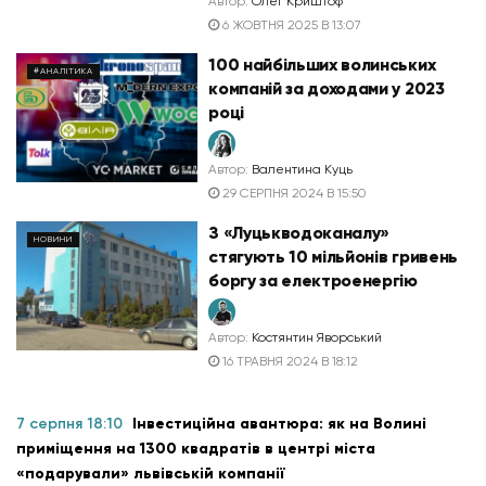
Автор:
Олег Криштоф
6 ЖОВТНЯ 2025 В 13:07
100 найбільших волинських
#АНАЛІТИКА
компаній за доходами у 2023
році
Автор:
Валентина Куць
29 СЕРПНЯ 2024 В 15:50
З «Луцькводоканалу»
НОВИНИ
стягують 10 мільйонів гривень
боргу за електроенергію
Автор:
Костянтин Яворський
16 ТРАВНЯ 2024 В 18:12
7 серпня 18:10
Інвестиційна авантюра: як на Волині
приміщення на 1300 квадратів в центрі міста
«подарували» львівській компанії