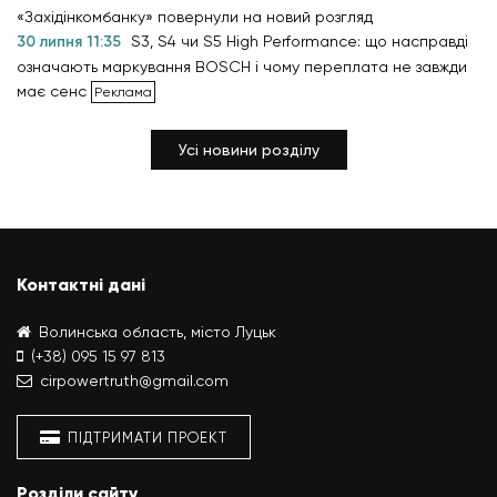
«Західінкомбанку» повернули на новий розгляд
30 липня 11:35
S3, S4 чи S5 High Performance: що насправді
означають маркування BOSCH і чому переплата не завжди
має сенс
Усі новини розділу
Контактні дані
Волинська область, місто Луцьк
(+38) 095 15 97 813
cirpowertruth@gmail.com
ПІДТРИМАТИ ПРОЕКТ
Розділи сайту