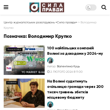
Центр журналістських розслідувань «Сила правди»
>
Володимир
Крупко
Позначка:
Володимир Крупко
100 найбільших компаній
#АНАЛІТИКА
Волині за доходами у 2024-му
Автор:
Валентина Куць
2 ЛЮТОГО 2026 В 11:00
На Волині судитимуть
НОВИНИ
очільницю громади через 200
тисяч гривень збитків
місцевому бюджету