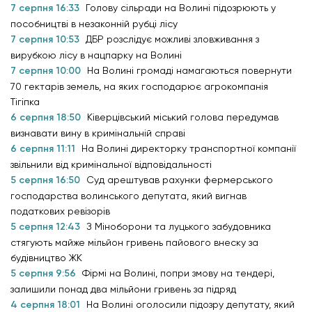
7 серпня 16:33
Голову сільради на Волині підозрюють у
пособництві в незаконній рубці лісу
7 серпня 10:53
ДБР розслідує можливі зловживання з
вирубкою лісу в нацпарку на Волині
7 серпня 10:00
На Волині громаді намагаються повернути
70 гектарів земель, на яких господарює агрокомпанія
Тігіпка
6 серпня 18:50
Ківерцівський міський голова передумав
визнавати вину в кримінальній справі
6 серпня 11:11
На Волині директорку транспортної компанії
звільнили від кримінальної відповідальності
5 серпня 16:50
Суд арештував рахунки фермерського
господарства волинського депутата, який вигнав
податкових ревізорів
5 серпня 12:43
З Міноборони та луцького забудовника
стягують майже мільйон гривень пайового внеску за
будівництво ЖК
5 серпня 9:56
Фірмі на Волині, попри змову на тендері,
залишили понад два мільйони гривень за підряд
4 серпня 18:01
На Волині оголосили підозру депутату, який