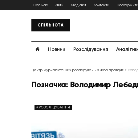
Про нас
Звіти
Медіакіт
Контакти
Поскаржити
СПІЛЬНОТА
Новини
Розслідування
Аналітик
Центр журналістських розслідувань «Сила правди»
>
Воло
Позначка:
Володимир Лебед
#РОЗСЛІДУВАННЯ