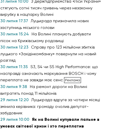
31 липня 10:00
З держпідприємства «Ліси України»
стягують сотні тисяч гривень через незаконну
вирубку в нацпарку Волині
30 липня 17:37
Луцькрада призначила нових
заступниць міського голови
30 липня 15:24
На Волині планують добувати
пісок на Крижівському родовищі
30 липня 12:23
Справу про 123 мільйони збитків
луцького «Західінкомбанку» повернули на новий
розгляд
30 липня 11:35
S3, S4 чи S5 High Performance: що
насправді означають маркування BOSCH і чому
переплата не завжди має сенс
30 липня 9:38
На ремонт дороги на Волині
витратять понад 11 мільйонів
29 липня 12:20
Луцькрада вдруге за чотири місяці
змінила керівника: громаду очолив депутат-
забудовник
29 липня 10:00
Як на Волині купували пальне в
умовах світової кризи і хто переплатив