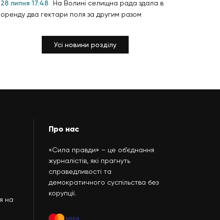
28 липня 17:48
На Волині селищна рада здала в
оренду два гектари поля за другим разом
Усі новини розділу
Про нас
«Сила правди» – це об’єднання
журналістів, які прагнуть
справедливості та
демократичного суспільства без
корупції.
я на