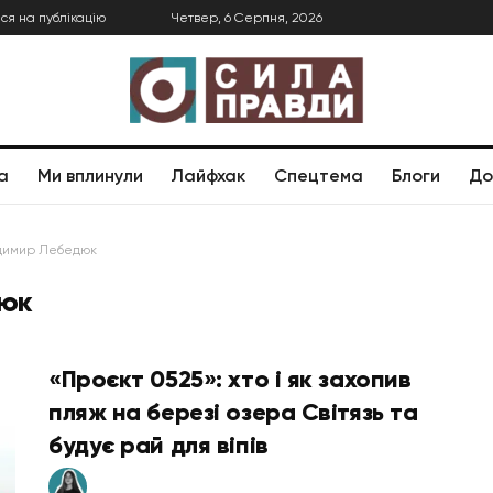
ся на публікацію
Четвер, 6 Серпня, 2026
а
Ми вплинули
Лайфхак
Спецтема
Блоги
До
димир Лебедюк
юк
«Проєкт 0525»: хто і як захопив
пляж на березі озера Світязь та
будує рай для віпів