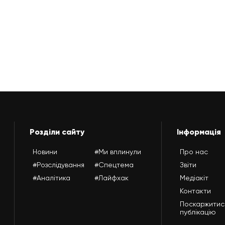
Розділи сайту
Інформація
Новини
#Ми вплинули
Про нас
#Розслідування
#Спецтема
Звіти
#Аналітика
#Лайфхак
Медіакіт
Контакти
Поскаржитис
публікацію