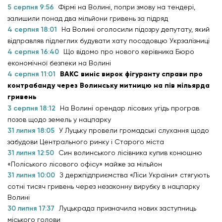
5 серпня 9:56
Фірмі на Волині, попри змову на тендері,
залишили понад два мільйони гривень за підряд
4 серпня 18:01
На Волині оголосили підозру депутату, який
відправляв підлеглих будувати хату посадовцю Укрзалізниці
4 серпня 16:40
Що відомо про нового керівника Бюро
економічної безпеки на Волині
4 серпня 11:01
ВАКС виніс вирок фігуранту справи про
контрабанду через Волинську митницю на пів мільярда
гривень
3 серпня 18:12
На Волині орендар лісових угідь програв
позов щодо земель у нацпарку
31 липня 18:05
У Луцьку провели громадські слухання щодо
забудови Центрального ринку і Старого міста
31 липня 12:50
Син волинського лісівника купив конюшню
«Поліського лісового офісу» майже за мільйон
31 липня 10:00
З держпідприємства «Ліси України» стягують
сотні тисяч гривень через незаконну вирубку в нацпарку
Волині
30 липня 17:37
Луцькрада призначила нових заступниць
міського голови