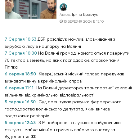
Автор:
Ірина Кравчук
15 БЕРЕЗНЯ 2024 В 15:10
7 Серпня 10:53
ДБР розслідує можливі зловживання з
вирубкою лісу в нацпарку на Волині
7 Серпня 10:00
На Волині громаді намагаються повернути
70 гектарів земель, на яких господарює агрокомпанія
Тігіпка
6 серпня 18:50
Ківерцівський міський голова передумав
визнавати вину в кримінальній справі
6 серпня 11:11
На Волині директорку транспортної компанії
звільнили від кримінальної відповідальності
5 серпня 16:50
Суд арештував рахунки фермерського
господарства волинського депутата, який вигнав
податкових ревізорів
5 серпня 12:43
З Міноборони та луцького забудовника
стягують майже мільйон гривень пайового внеску за
будівництво ЖК