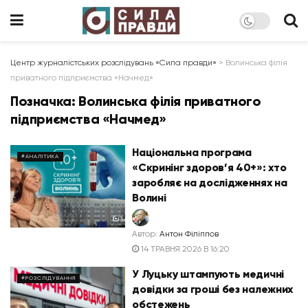
Центр журналістських розслідувань «Сила правди»
>
Волинська філія
приватного підприємства «Начмед»
Позначка:
Волинська філія приватного
підприємства «Начмед»
Національна програма
#АНАЛІТИКА
«Скринінг здоров’я 40+»: хто
заробляє на дослідженнях на
Волині
Автор:
Антон Філіппов
14 ТРАВНЯ 2026 В 16:20
У Луцьку штампують медичні
#РОЗСЛІДУВАННЯ
довідки за гроші без належних
обстежень