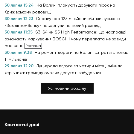
30 липня 15:24
На Волині планують добувати пісок на
Крижівському родовищі
30 липня 12:23
Справу про 123 мільйони збитків луцького
«Західінкомбанку» повернули на новий розгляд
30 липня 11:35
S3, S4 чи S5 High Performance: що насправді
означають маркування BOSCH і чому переплата не завжди
має сенс
30 липня 9:38
На ремонт дороги на Волині витратять понад
11 мільйонів
29 липня 12:20
Луцькрада вдруге за чотири місяці змінила
керівника: громаду очолив депутат-забудовник
Усі новини розділу
Контактні дані