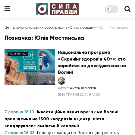
Центр журналістських розслідувань «Сила правди»
>
Юлія Мостинська
Позначка:
Юлія Мостинська
Національна програма
#АНАЛІТИКА
«Скринінг здоров’я 40+»: хто
заробляє на дослідженнях на
Волині
Автор:
Антон Філіппов
14 ТРАВНЯ 2026 В 16:20
7 серпня 18:10
Інвестиційна авантюра: як на Волині
приміщення на 1300 квадратів в центрі міста
«подарували» львівській компанії
7 серпня 16:33
Голову сільради на Волині підозрюють у