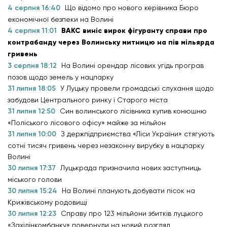
4 серпня 16:40
Що відомо про нового керівника Бюро
економічної безпеки на Волині
4 серпня 11:01
ВАКС виніс вирок фігуранту справи про
контрабанду через Волинську митницю на пів мільярда
гривень
3 серпня 18:12
На Волині орендар лісових угідь програв
позов щодо земель у нацпарку
31 липня 18:05
У Луцьку провели громадські слухання щодо
забудови Центрального ринку і Старого міста
31 липня 12:50
Син волинського лісівника купив конюшню
«Поліського лісового офісу» майже за мільйон
31 липня 10:00
З держпідприємства «Ліси України» стягують
сотні тисяч гривень через незаконну вирубку в нацпарку
Волині
30 липня 17:37
Луцькрада призначила нових заступниць
міського голови
30 липня 15:24
На Волині планують добувати пісок на
Крижівському родовищі
30 липня 12:23
Справу про 123 мільйони збитків луцького
«Західінкомбанку» повернули на новий розгляд