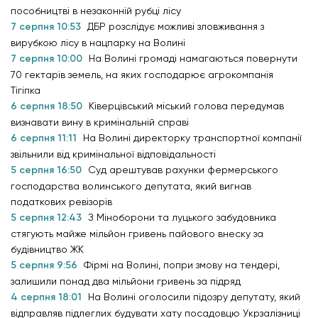
пособництві в незаконній рубці лісу
7 серпня 10:53
ДБР розслідує можливі зловживання з
вирубкою лісу в нацпарку на Волині
7 серпня 10:00
На Волині громаді намагаються повернути
70 гектарів земель, на яких господарює агрокомпанія
Тігіпка
6 серпня 18:50
Ківерцівський міський голова передумав
визнавати вину в кримінальній справі
6 серпня 11:11
На Волині директорку транспортної компанії
звільнили від кримінальної відповідальності
5 серпня 16:50
Суд арештував рахунки фермерського
господарства волинського депутата, який вигнав
податкових ревізорів
5 серпня 12:43
З Міноборони та луцького забудовника
стягують майже мільйон гривень пайового внеску за
будівництво ЖК
5 серпня 9:56
Фірмі на Волині, попри змову на тендері,
залишили понад два мільйони гривень за підряд
4 серпня 18:01
На Волині оголосили підозру депутату, який
відправляв підлеглих будувати хату посадовцю Укрзалізниці