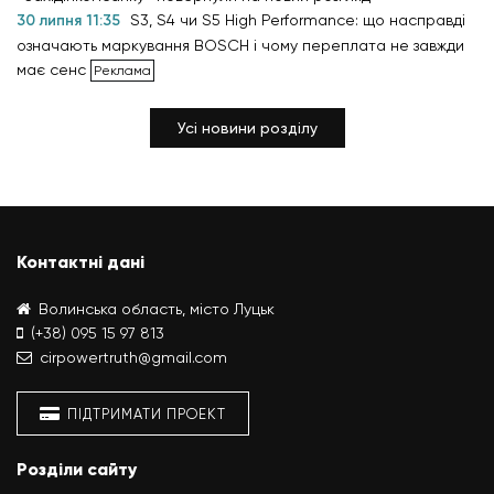
30 липня 11:35
S3, S4 чи S5 High Performance: що насправді
означають маркування BOSCH і чому переплата не завжди
має сенс
Усі новини розділу
Контактні дані
Волинська область, місто Луцьк
(+38) 095 15 97 813
cirpowertruth@gmail.com
ПІДТРИМАТИ ПРОЕКТ
Розділи сайту