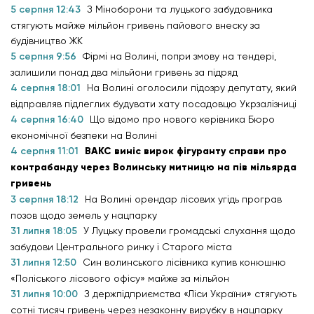
5 серпня 12:43
З Міноборони та луцького забудовника
стягують майже мільйон гривень пайового внеску за
будівництво ЖК
5 серпня 9:56
Фірмі на Волині, попри змову на тендері,
залишили понад два мільйони гривень за підряд
4 серпня 18:01
На Волині оголосили підозру депутату, який
відправляв підлеглих будувати хату посадовцю Укрзалізниці
4 серпня 16:40
Що відомо про нового керівника Бюро
економічної безпеки на Волині
4 серпня 11:01
ВАКС виніс вирок фігуранту справи про
контрабанду через Волинську митницю на пів мільярда
гривень
3 серпня 18:12
На Волині орендар лісових угідь програв
позов щодо земель у нацпарку
31 липня 18:05
У Луцьку провели громадські слухання щодо
забудови Центрального ринку і Старого міста
31 липня 12:50
Син волинського лісівника купив конюшню
«Поліського лісового офісу» майже за мільйон
31 липня 10:00
З держпідприємства «Ліси України» стягують
сотні тисяч гривень через незаконну вирубку в нацпарку