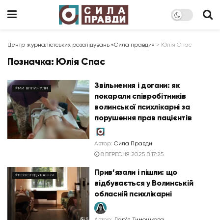
Центр журналістських розслідувань «Сила правди»
>
Юлія Спас
Позначка:
Юлія Спас
Звільнення і догани: як
#МИ ВПЛИНУЛИ
покарали співробітників
волинської психлікарні за
порушення прав пацієнтів
Автор:
Сила Правди
8 ВЕРЕСНЯ 2025 В 17:25
Прив’язали і пішли: що
#РОЗСЛІДУВАННЯ
відбувається у Волинській
обласній психлікарні
Автор:
Дар'я Тимошкова