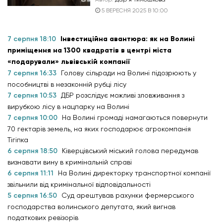
5 ВЕРЕСНЯ 2025 В 10:00
7 серпня 18:10
Інвестиційна авантюра: як на Волині
приміщення на 1300 квадратів в центрі міста
«подарували» львівській компанії
7 серпня 16:33
Голову сільради на Волині підозрюють у
пособництві в незаконній рубці лісу
7 серпня 10:53
ДБР розслідує можливі зловживання з
вирубкою лісу в нацпарку на Волині
7 серпня 10:00
На Волині громаді намагаються повернути
70 гектарів земель, на яких господарює агрокомпанія
Тігіпка
6 серпня 18:50
Ківерцівський міський голова передумав
визнавати вину в кримінальній справі
6 серпня 11:11
На Волині директорку транспортної компанії
звільнили від кримінальної відповідальності
5 серпня 16:50
Суд арештував рахунки фермерського
господарства волинського депутата, який вигнав
податкових ревізорів