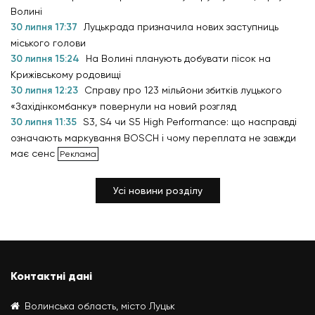
Волині
30 липня 17:37
Луцькрада призначила нових заступниць
міського голови
30 липня 15:24
На Волині планують добувати пісок на
Крижівському родовищі
30 липня 12:23
Справу про 123 мільйони збитків луцького
«Західінкомбанку» повернули на новий розгляд
30 липня 11:35
S3, S4 чи S5 High Performance: що насправді
означають маркування BOSCH і чому переплата не завжди
має сенс
Усі новини розділу
Контактні дані
Волинська область, місто Луцьк