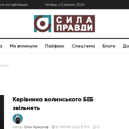
ся на публікацію
Четвер, 6 Серпня, 2026
а
Ми вплинули
Лайфхак
Спецтема
Блоги
До
нення
Керівника волинського БЕБ
звільнять
Автор:
Олег Криштоф
21 ЛИПНЯ 2026 В 17:11
0