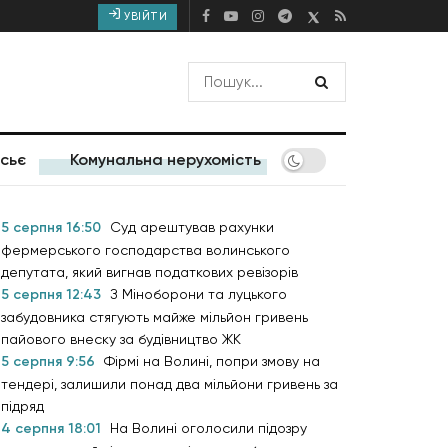
УВІЙТИ
сьє
Комунальна нерухомість
5 серпня 16:50
Суд арештував рахунки
фермерського господарства волинського
депутата, який вигнав податкових ревізорів
5 серпня 12:43
З Міноборони та луцького
забудовника стягують майже мільйон гривень
пайового внеску за будівництво ЖК
5 серпня 9:56
Фірмі на Волині, попри змову на
тендері, залишили понад два мільйони гривень за
підряд
4 серпня 18:01
На Волині оголосили підозру