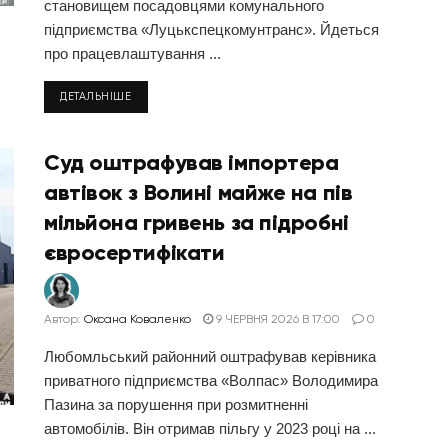
становищем посадовцями комунального
підприємства «Луцькспецкомунтранс». Йдеться
про працевлаштування ...
ДЕТАЛЬНІШЕ
Суд оштрафував імпортера
автівок з Волині майже на пів
мільйона гривень за підробні
євросертифікати
Автор:
Оксана Коваленко
9 ЧЕРВНЯ 2026 В 17:00
0
Любомльський районний оштрафував керівника
приватного підприємства «Волпас» Володимира
Пазина за порушення при розмитненні
автомобілів. Він отримав пільгу у 2023 році на ...