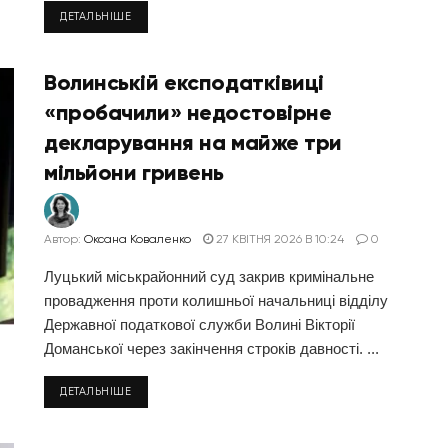
ДЕТАЛЬНІШЕ
Волинській експодатківиці
«пробачили» недостовірне
декларування на майже три
мільйони гривень
Автор:
Оксана Коваленко
27 КВІТНЯ 2026 В 10:24
0
Луцький міськрайонний суд закрив кримінальне
провадження проти колишньої начальниці відділу
Державної податкової служби Волині Вікторії
Доманської через закінчення строків давності. ...
ДЕТАЛЬНІШЕ