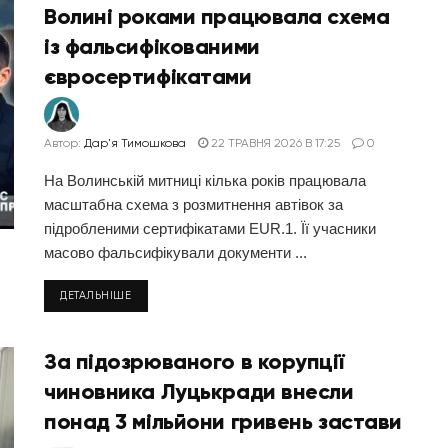
Волині роками працювала схема
із фальсифікованими
євросертифікатами
Автор:
Дар'я Тимошкова
22 ТРАВНЯ 2026 В 17:25
0
На Волинській митниці кілька років працювала
масштабна схема з розмитнення автівок за
підробленими сертифікатами EUR.1. Її учасники
масово фальсифікували документи ...
ДЕТАЛЬНІШЕ
За підозрюваного в корупції
чиновника Луцькради внесли
понад 3 мільйони гривень застави