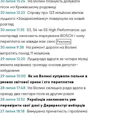
30 липня 15:24
На Волині планують добувати
пісок на Крижівському родовищі
30 липня 12:23
Справу про 123 мільйони збитків
луцького «Західінкомбанку» повернули на новий
розгляд
30 липня 11:35
S3, S4 чи S5 High Performance: що
насправді означають маркування BOSCH і чому
переплата не завжди має сенс
30 липня 9:38
На ремонт дороги на Волині
витратять понад 11 мільйонів
29 липня 12:20
Луцькрада вдруге за чотири місяці
змінила керівника: громаду очолив депутат-
забудовник
29 липня 10:00
Як на Волині купували пальне в
умовах світової кризи і хто переплатив
28 липня 17:48
На Волині селищна рада здала в
оренду два гектари поля за другим разом
28 липня 12:52
Українців закликають уже
перевірити свої дані у Держреєстрі виборців
27 липня 18:18
Вимушена причетність і проблема