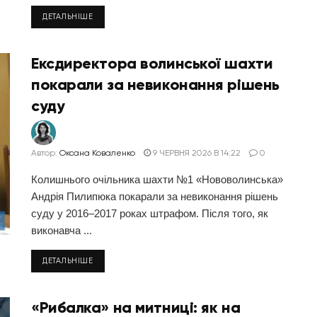
ДЕТАЛЬНІШЕ
Ексдиректора волинської шахти
покарали за невиконання рішень
суду
Автор:
Оксана Коваленко
9 ЧЕРВНЯ 2026 В 14:22
0
Колишнього очільника шахти №1 «Нововолинська»
Андрія Пилипюка покарали за невиконання рішень
суду у 2016–2017 роках штрафом. Після того, як
виконавча ...
ДЕТАЛЬНІШЕ
«Рибалка» на митниці: як на