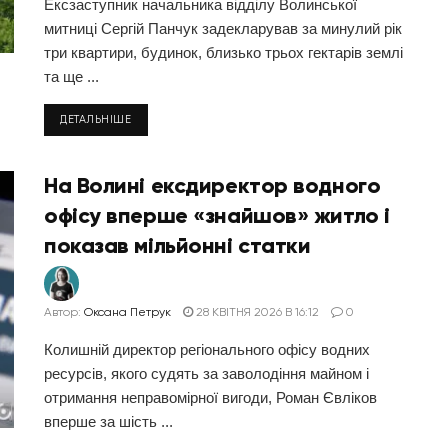
Ексзаступник начальника відділу Волинської
митниці Сергій Панчук задекларував за минулий рік
три квартири, будинок, близько трьох гектарів землі
та ще ...
ДЕТАЛЬНІШЕ
На Волині ексдиректор водного
офісу вперше «знайшов» житло і
показав мільйонні статки
Автор:
Оксана Петрук
28 КВІТНЯ 2026 В 16:12
0
Колишній директор регіонального офісу водних
ресурсів, якого судять за заволодіння майном і
отримання неправомірної вигоди, Роман Євліков
вперше за шість ...