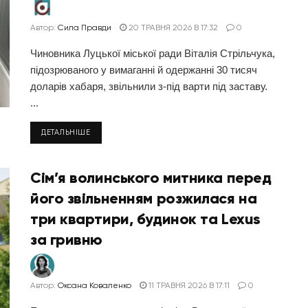
Автор:
Сила Правди
20 ТРАВНЯ 2026 В 17:32
0
Чиновника Луцької міської ради Віталія Стрільчука,
підозрюваного у вимаганні й одержанні 30 тисяч
доларів хабаря, звільнили з-під варти під заставу.
...
ДЕТАЛЬНІШЕ
Сім’я волинського митника перед
його звільненням розжилася на
три квартири, будинок та Lexus
за гривню
Автор:
Оксана Коваленко
11 ТРАВНЯ 2026 В 17:11
0