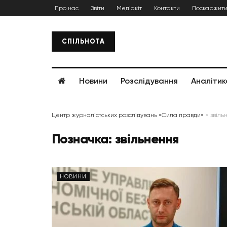
Про нас
Звіти
Медіакіт
Контакти
Поскаржити
СПІЛЬНОТА
Новини
Розслідування
Аналітик
Центр журналістських розслідувань «Сила правди»
>
звіль
Позначка:
звільнення
НОВИНИ