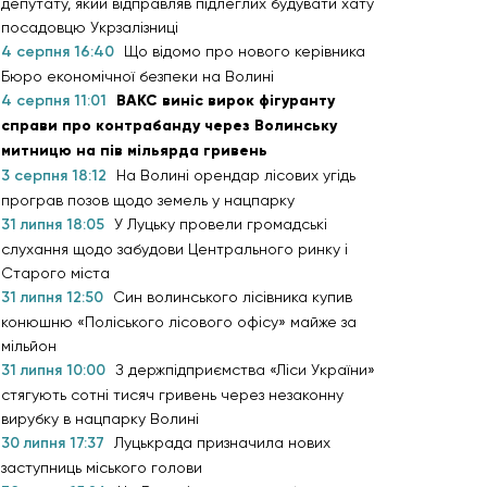
депутату, який відправляв підлеглих будувати хату
посадовцю Укрзалізниці
4 серпня 16:40
Що відомо про нового керівника
Бюро економічної безпеки на Волині
4 серпня 11:01
ВАКС виніс вирок фігуранту
справи про контрабанду через Волинську
митницю на пів мільярда гривень
3 серпня 18:12
На Волині орендар лісових угідь
програв позов щодо земель у нацпарку
31 липня 18:05
У Луцьку провели громадські
слухання щодо забудови Центрального ринку і
Старого міста
31 липня 12:50
Син волинського лісівника купив
конюшню «Поліського лісового офісу» майже за
мільйон
31 липня 10:00
З держпідприємства «Ліси України»
стягують сотні тисяч гривень через незаконну
вирубку в нацпарку Волині
30 липня 17:37
Луцькрада призначила нових
заступниць міського голови