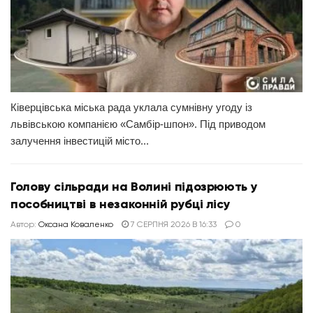
Ківерцівська міська рада уклала сумнівну угоду із
львівською компанією «Самбір-шпон». Під приводом
залучення інвестицій місто...
Голову сільради на Волині підозрюють у
пособництві в незаконній рубці лісу
Автор:
Оксана Коваленко
7 СЕРПНЯ 2026 В 16:33
0