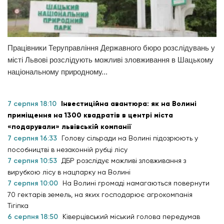
Працівники Теруправління Державного бюро розслідувань у
місті Львові розслідують можливі зловживання в Шацькому
національному природному...
7 серпня 18:10
Інвестиційна авантюра: як на Волині
приміщення на 1300 квадратів в центрі міста
«подарували» львівській компанії
7 серпня 16:33
Голову сільради на Волині підозрюють у
пособництві в незаконній рубці лісу
7 серпня 10:53
ДБР розслідує можливі зловживання з
вирубкою лісу в нацпарку на Волині
7 серпня 10:00
На Волині громаді намагаються повернути
70 гектарів земель, на яких господарює агрокомпанія
Тігіпка
6 серпня 18:50
Ківерцівський міський голова передумав