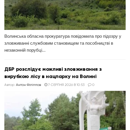
Волинська обласна прокуратура повідомила про підозру у
зловживанні службовим становищем та пособництві в
незаконній порубці...
ДБР розслідує можливі зловживання з
вирубкою лісу в нацпарку на Волині
Автор:
Антон Філіппов
7 СЕРПНЯ 2026 В 10:53
0