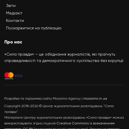
Звіти
Медіакіт
Контакти
Поскаржитися на публікацію
Про нас
«Сила правди» – це об’єднання журналістів, які прагнуть
справедливості та демократичного суспільства без корупції.
Розробка та підтримка сайту Massimo Agency |
massimo.in.ua
Copyright 2018-2026 © Центр журналістських розслідувань "Сила
правди".
Матеріали Центру журналістських розслідувань «Сила правди» можна
використовувати згідно ліцензії
Creative Commons із зазначенням
авторства, CC BY
(переклад ліцензії українською). Прохання ставити