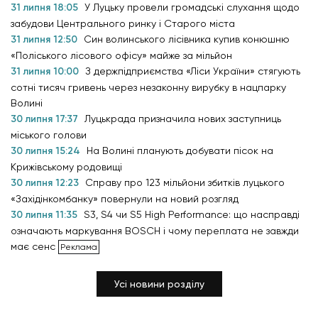
31 липня 18:05
У Луцьку провели громадські слухання щодо
забудови Центрального ринку і Старого міста
31 липня 12:50
Син волинського лісівника купив конюшню
«Поліського лісового офісу» майже за мільйон
31 липня 10:00
З держпідприємства «Ліси України» стягують
сотні тисяч гривень через незаконну вирубку в нацпарку
Волині
30 липня 17:37
Луцькрада призначила нових заступниць
міського голови
30 липня 15:24
На Волині планують добувати пісок на
Крижівському родовищі
30 липня 12:23
Справу про 123 мільйони збитків луцького
«Західінкомбанку» повернули на новий розгляд
30 липня 11:35
S3, S4 чи S5 High Performance: що насправді
означають маркування BOSCH і чому переплата не завжди
має сенс
Усі новини розділу