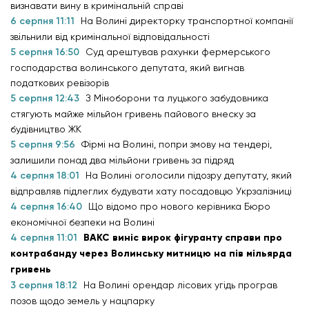
визнавати вину в кримінальній справі
6 серпня 11:11
На Волині директорку транспортної компанії
звільнили від кримінальної відповідальності
5 серпня 16:50
Суд арештував рахунки фермерського
господарства волинського депутата, який вигнав
податкових ревізорів
5 серпня 12:43
З Міноборони та луцького забудовника
стягують майже мільйон гривень пайового внеску за
будівництво ЖК
5 серпня 9:56
Фірмі на Волині, попри змову на тендері,
залишили понад два мільйони гривень за підряд
4 серпня 18:01
На Волині оголосили підозру депутату, який
відправляв підлеглих будувати хату посадовцю Укрзалізниці
4 серпня 16:40
Що відомо про нового керівника Бюро
економічної безпеки на Волині
4 серпня 11:01
ВАКС виніс вирок фігуранту справи про
контрабанду через Волинську митницю на пів мільярда
гривень
3 серпня 18:12
На Волині орендар лісових угідь програв
позов щодо земель у нацпарку