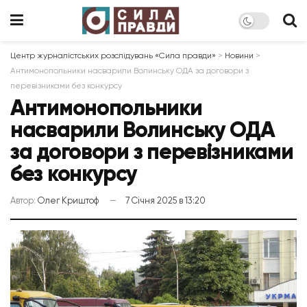
Центр журналістських розслідувань «Сила правди»
>
Новини
>
Антимонопольники насварили Волинську ОДА за договори з
перевізниками без конкурсу
Антимонопольники
насварили Волинську ОДА
за договори з перевізниками
без конкурсу
Автор:
Олег Криштоф
7 Січня 2025 в 13:20