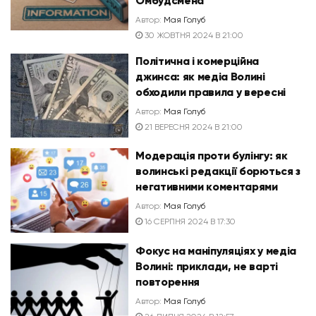
Омбудсмена
Автор:
Мая Голуб
30 ЖОВТНЯ 2024 В 21:00
Політична і комерційна
джинса: як медіа Волині
обходили правила у вересні
Автор:
Мая Голуб
21 ВЕРЕСНЯ 2024 В 21:00
Модерація проти булінгу: як
волинські редакції борються з
негативними коментарями
Автор:
Мая Голуб
16 СЕРПНЯ 2024 В 17:30
Фокус на маніпуляціях у медіа
Волині: приклади, не варті
повторення
Автор:
Мая Голуб