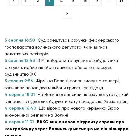
1
2
3
4
5
6
7
…
17
5 серпня 16:50
Суд арештував рахунки фермерського
господарства волинського депутата, який вигнав
податкових ревізорів
5 серпня 12:43
З Міноборони та луцького забудовника
стягують майже мільйон гривень пайового внеску за
будівництво ЖК
5 серпня 9:56
Фірмі на Волині, попри змову на тендері,
залишили понад два мільйони гривень за підряд
4 серпня 18:01
На Волині оголосили підозру депутату, який
відправляв підлеглих будувати хату посадовцю Укрзалізниці
4 серпня 16:40
Що відомо про нового керівника Бюро
економічної безпеки на Волині
4 серпня 11:01
ВАКС виніс вирок фігуранту справи про
контрабанду через Волинську митницю на пів мільярда
гривень