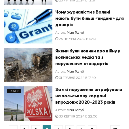
26 ЛИПНЯ 2024 В 12:57
Чому журналісти з Волині
мають бути більш «видимі» для
донорів
Автор:
Мая Голуб
25 ЧЕРВНЯ 2024 В 14:13
Якими були новини про війну у
волинських медіа та з
порушенням стандартів
Автор:
Мая Голуб
31 ТРАВНЯ 2024 В 17:40
За які порушення штрафували
НОВИНИ
на польському кордоні
впродовж 2020-2023 років
Автор:
Мая Голуб
30 КВІТНЯ 2024 В 22:00