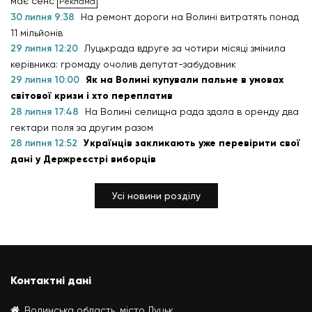
має сенс
30 липня 9:38
На ремонт дороги на Волині витратять понад
11 мільйонів
29 липня 12:20
Луцькрада вдруге за чотири місяці змінила
керівника: громаду очолив депутат-забудовник
29 липня 10:00
Як на Волині купували пальне в умовах
світової кризи і хто переплатив
28 липня 17:48
На Волині селищна рада здала в оренду два
гектари поля за другим разом
28 липня 12:52
Українців закликають уже перевірити свої
дані у Держреєстрі виборців
Усі новини розділу
Контактні дані
Волинська область, місто Луцьк