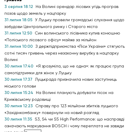
3 серпня 18:12
На Волині орендар лісових угідь програв
позов щодо земель у нацпарку
31 липня 18:05
У Луцьку провели громадські слухання щодо
забудови Центрального ринку і Старого міста
31 липня 12:50
Син волинського лісівника купив конюшню
«Поліського лісового офісу» майже за мільйон
31 липня 10:00
З держпідприємства «Ліси України» стягують
сотні тисяч гривень через незаконну вирубку в нацпарку
Волині
30 липня 17:40
«Я зрозуміла, що не одна»: як працює група
самопідтримки для жінок у Луцьку
30 липня 17:37
Луцькрада призначила нових заступниць
міського голови
30 липня 15:24
На Волині планують добувати пісок на
Крижівському родовищі
30 липня 12:23
Справу про 123 мільйони збитків луцького
«Західінкомбанку» повернули на новий розгляд
30 липня 11:35
S3, S4 чи S5 High Performance: що насправді
означають маркування BOSCH і чому переплата не завжди