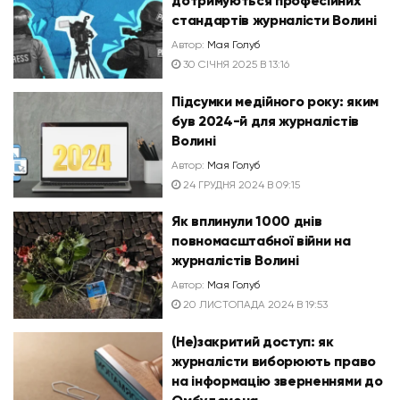
дотримуються професійних
стандартів журналісти Волині
Автор:
Мая Голуб
30 СІЧНЯ 2025 В 13:16
Підсумки медійного року: яким
був 2024-й для журналістів
Волині
Автор:
Мая Голуб
24 ГРУДНЯ 2024 В 09:15
Як вплинули 1000 днів
повномасштабної війни на
журналістів Волині
Автор:
Мая Голуб
20 ЛИСТОПАДА 2024 В 19:53
(Не)закритий доступ: як
журналісти виборюють право
на інформацію зверненнями до