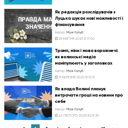
Як редакція розслідувачів з
Луцька шукає нові можливості і
фінансування
Автор:
Мая Голуб
29 КВІТНЯ 2025 В 17:00
Трамп, міни і мова ворожнечі:
як волинські медіа
маніпулюють у заголовках
Автор:
Мая Голуб
31 БЕРЕЗНЯ 2025 В 13:31
Як влада Волині планує
витрачати гроші на новини про
себе
Автор:
Мая Голуб
26 ЛЮТОГО 2025 В 09:30