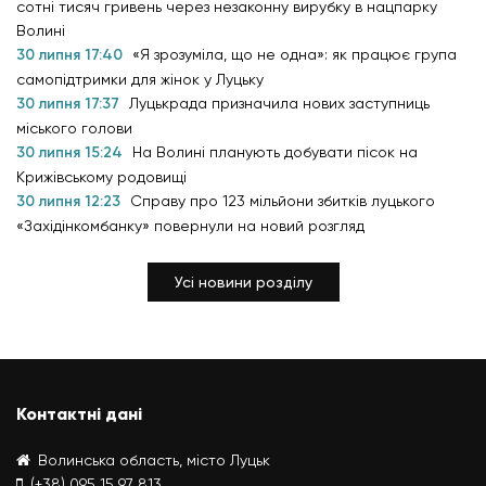
сотні тисяч гривень через незаконну вирубку в нацпарку
Волині
30 липня 17:40
«Я зрозуміла, що не одна»: як працює група
самопідтримки для жінок у Луцьку
30 липня 17:37
Луцькрада призначила нових заступниць
міського голови
30 липня 15:24
На Волині планують добувати пісок на
Крижівському родовищі
30 липня 12:23
Справу про 123 мільйони збитків луцького
«Західінкомбанку» повернули на новий розгляд
Усі новини розділу
Контактні дані
Волинська область, місто Луцьк
(+38) 095 15 97 813