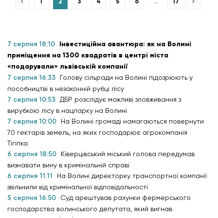
1
2
3
4
5
6
…
17
7 серпня 18:10
Інвестиційна авантюра: як на Волині
приміщення на 1300 квадратів в центрі міста
«подарували» львівській компанії
7 серпня 16:33
Голову сільради на Волині підозрюють у
пособництві в незаконній рубці лісу
7 серпня 10:53
ДБР розслідує можливі зловживання з
вирубкою лісу в нацпарку на Волині
7 серпня 10:00
На Волині громаді намагаються повернути
70 гектарів земель, на яких господарює агрокомпанія
Тігіпка
6 серпня 18:50
Ківерцівський міський голова передумав
визнавати вину в кримінальній справі
6 серпня 11:11
На Волині директорку транспортної компанії
звільнили від кримінальної відповідальності
5 серпня 16:50
Суд арештував рахунки фермерського
господарства волинського депутата, який вигнав