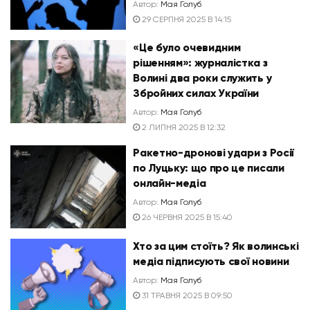
Автор:
Мая Голуб
29 СЕРПНЯ 2025 В 14:15
«Це було очевидним
рішенням»: журналістка з
Волині два роки служить у
Збройних силах України
Автор:
Мая Голуб
2 ЛИПНЯ 2025 В 12:32
Ракетно-дронові удари з Росії
по Луцьку: що про це писали
онлайн-медіа
Автор:
Мая Голуб
26 ЧЕРВНЯ 2025 В 15:40
Хто за цим стоїть? Як волинські
медіа підписують свої новини
Автор:
Мая Голуб
31 ТРАВНЯ 2025 В 09:50