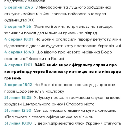
податкових ревізорів
5 серпня 12:43
З Міноборони та луцького забудовника
стягують майже мільйон гривень пайового внеску за
будівництво ЖК
5 серпня 9:56
Фірмі на Волині, попри змову на тендері,
залишили понад два мільйони гривень за підряд
4 серпня 18:01
На Волині оголосили підозру депутату, який
відправляв підлеглих будувати хату посадовцю Укрзалізниці
4 серпня 16:40
Що відомо про нового керівника Бюро
економічної безпеки на Волині
4 серпня 11:01
ВАКС виніс вирок фігуранту справи про
контрабанду через Волинську митницю на пів мільярда
гривень
3 серпня 18:12
На Волині орендар лісових угідь програв
позов щодо земель у нацпарку
31 липня 18:05
У Луцьку провели громадські слухання щодо
забудови Центрального ринку і Старого міста
31 липня 12:50
Син волинського лісівника купив конюшню
«Поліського лісового офісу» майже за мільйон
31 липня 10:00
З держпідприємства «Ліси України» стягують