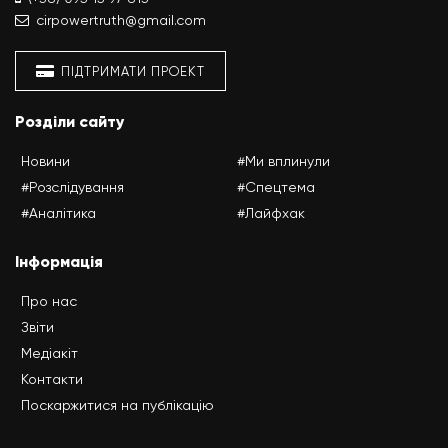
cirpowertruth@gmail.com
ПІДТРИМАТИ ПРОЕКТ
Розділи сайту
Новини
#Ми вплинули
#Розслідування
#Спецтема
#Аналітика
#Лайфхак
Інформація
Про нас
Звіти
Медіакіт
Контакти
Поскаржитися на публікацію