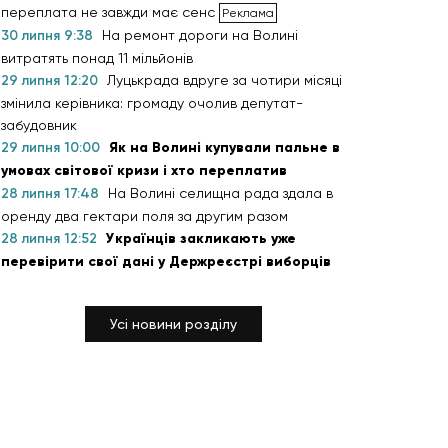
переплата не завжди має сенс
30 липня 9:38
На ремонт дороги на Волині
витратять понад 11 мільйонів
29 липня 12:20
Луцькрада вдруге за чотири місяці
змінила керівника: громаду очолив депутат-
забудовник
29 липня 10:00
Як на Волині купували пальне в
умовах світової кризи і хто переплатив
28 липня 17:48
На Волині селищна рада здала в
оренду два гектари поля за другим разом
28 липня 12:52
Українців закликають уже
перевірити свої дані у Держреєстрі виборців
Усі новини розділу