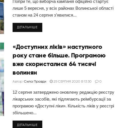
Попри те, що виборча кампанія офіційно стартує
лише 5 вересня, у всіх районах Волинської області
станом на 24 серпня з’явилися...
ДЕТАЛЬНІШЕ
«Доступних ліків» наступного
року стане більше. Програмою
вже скористалися 64 тисячі
волинян
Автор:
Сила Правди
25 СЕРПНЯ 2020 В 13:30
0
12 серпня затверджено оновлену редакцію реєстру
лікарських засобів, які підлягають реімбурсації за
програмою «Доступні ліки». Кількість ліків у реєстрі
збільшено...
ДЕТАЛЬНІШЕ