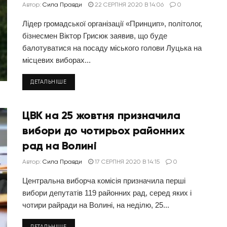
Автор:
Сила Правди
22 СЕРПНЯ 2020 В 14:06
0
Лідер громадської організації «Принцип», політолог,
бізнесмен Віктор Грисюк заявив, що буде
балотуватися на посаду міського голови Луцька на
місцевих виборах...
ДЕТАЛЬНІШЕ
ЦВК на 25 жовтня призначила
вибори до чотирьох районних
рад на Волині
Автор:
Сила Правди
17 СЕРПНЯ 2020 В 14:15
0
Центральна виборча комісія призначила перші
вибори депутатів 119 районних рад, серед яких і
чотири райради на Волині, на неділю, 25...
ДЕТАЛЬНІШЕ