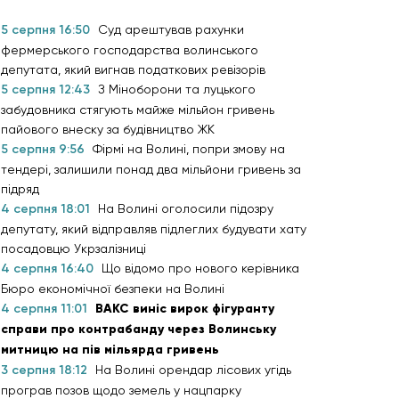
5 серпня 16:50
Суд арештував рахунки
фермерського господарства волинського
депутата, який вигнав податкових ревізорів
5 серпня 12:43
З Міноборони та луцького
забудовника стягують майже мільйон гривень
пайового внеску за будівництво ЖК
5 серпня 9:56
Фірмі на Волині, попри змову на
тендері, залишили понад два мільйони гривень за
підряд
4 серпня 18:01
На Волині оголосили підозру
депутату, який відправляв підлеглих будувати хату
посадовцю Укрзалізниці
4 серпня 16:40
Що відомо про нового керівника
Бюро економічної безпеки на Волині
4 серпня 11:01
ВАКС виніс вирок фігуранту
справи про контрабанду через Волинську
митницю на пів мільярда гривень
3 серпня 18:12
На Волині орендар лісових угідь
програв позов щодо земель у нацпарку