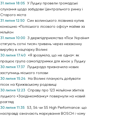
31 липня 18:05
У Луцьку провели громадські
слухання щодо забудови Центрального ринку і
Старого міста
31 липня 12:50
Син волинського лісівника купив
конюшню «Поліського лісового офісу» майже за
мільйон
31 липня 10:00
З держпідприємства «Ліси України»
стягують сотні тисяч гривень через незаконну
вирубку в нацпарку Волині
30 липня 17:40
«Я зрозуміла, що не одна»: як
працює група самопідтримки для жінок у Луцьку
30 липня 17:37
Луцькрада призначила нових
заступниць міського голови
30 липня 15:24
На Волині планують добувати
пісок на Крижівському родовищі
30 липня 12:23
Справу про 123 мільйони збитків
луцького «Західінкомбанку» повернули на новий
розгляд
30 липня 11:35
S3, S4 чи S5 High Performance: що
насправді означають маркування BOSCH і чому