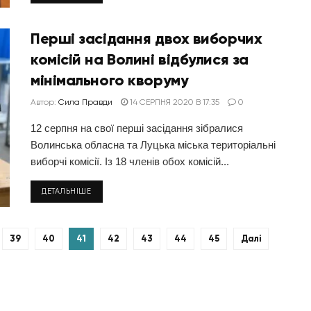
Перші засідання двох виборчих
комісій на Волині відбулися за
мінімального кворуму
Автор:
Сила Правди
14 СЕРПНЯ 2020 В 17:35
0
12 серпня на свої перші засідання зібралися
Волинська обласна та Луцька міська територіальні
виборчі комісії. Із 18 членів обох комісій...
ДЕТАЛЬНІШЕ
39
40
41
42
43
44
45
Далі