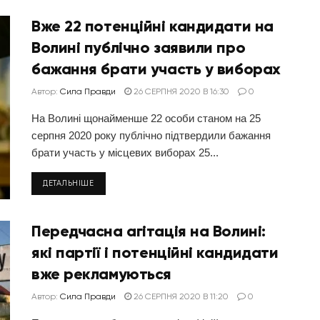
Вже 22 потенційні кандидати на
Волині публічно заявили про
бажання брати участь у виборах
Автор:
Сила Правди
26 СЕРПНЯ 2020 В 16:30
0
На Волині щонайменше 22 особи станом на 25
серпня 2020 року публічно підтвердили бажання
брати участь у місцевих виборах 25...
ДЕТАЛЬНІШЕ
Передчасна агітація на Волині:
які партії і потенційні кандидати
вже рекламуються
Автор:
Сила Правди
26 СЕРПНЯ 2020 В 11:20
0