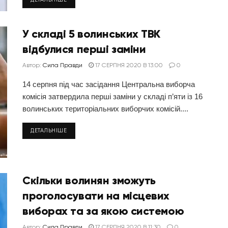
У складі 5 волинських ТВК
відбулися перші заміни
Автор:
Сила Правди
17 СЕРПНЯ 2020 В 13:00
0
14 серпня під час засідання Центральна виборча
комісія затвердила перші заміни у складі п’яти із 16
волинських територіальних виборчих комісій....
ДЕТАЛЬНІШЕ
Скільки волинян зможуть
проголосувати на місцевих
виборах та за якою системою
Автор:
Сила Правди
17 СЕРПНЯ 2020 В 11:30
0