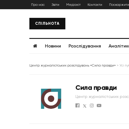
Про нас
Звіти
Медіакіт
Контакти
Поскаржити
СПІЛЬНОТА
Новини
Розслідування
Аналітик
Центр журналістських розслідувань «Сила правди»
>
Усі п
Сила правди
Центр журналістських розс