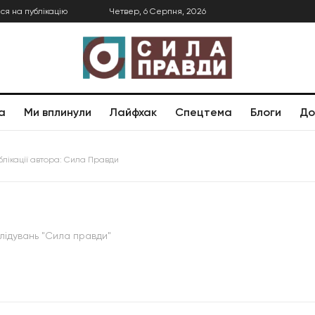
ся на публікацію
Четвер, 6 Серпня, 2026
а
Ми вплинули
Лайфхак
Спецтема
Блоги
До
ублікації автора: Сила Правди
лідувань "Сила правди"