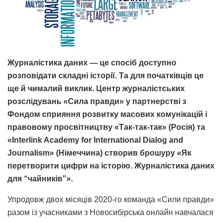
Журналістика даних — це спосіб доступно
розповідати складні історії. Та для початківців це
ще й чималий виклик. Центр журналістських
розслідувань «Сила правди» у партнерстві з
Фондом сприяння розвитку масових комунікацій і
правовому просвітництву «Так-так-так» (Росія) та
«Interlink Academy for International Dialog and
Journalism» (Німеччина) створив брошуру «Як
перетворити цифри на історію. Журналістика даних
для “чайників”».
Упродовж двох місяців 2020-го команда «Сили правди»
разом із учасниками з Новосибірська онлайн навчалася