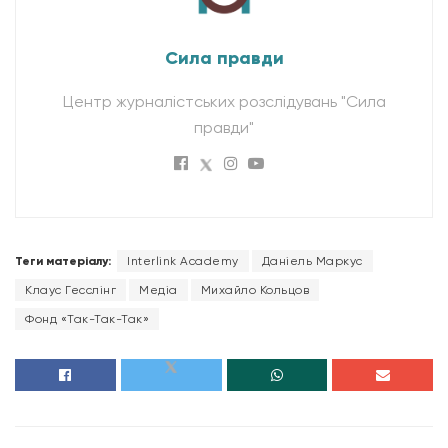
Сила правди
Центр журналістських розслідувань "Сила
правди"
Теги матеріалу:
Interlink Academy
Даніель Маркус
Клаус Гесслінг
Медіа
Михайло Кольцов
Фонд «Так-Так-Так»