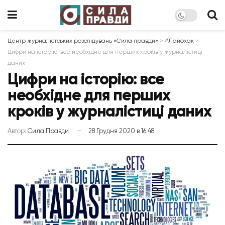
Центр журналістських розслідувань «Сила правди»
>
#Лайфхак
>
Цифри на історію: все необхідне для перших кроків у журналістиці
даних
Цифри на історію: все
необхідне для перших
кроків у журналістиці даних
Автор:
Сила Правди
28 Грудня 2020 в 16:48