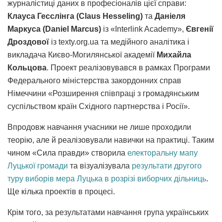
журналістиці даних в професіоналів цієї справи:
Клауса Гесслінга (Claus Hesseling)
та
Даніеля
Маркуса (Daniel Marcus)
із «Interlink Academy»,
Євгенії
Дроздової
із texty.org.ua та медійного аналітика і
викладача Києво-Могилянської академії
Михайла
Кольцова
. Проект реалізовувався в рамках Програми
Федерального міністерства закордонних справ
Німеччини «Розширення співпраці з громадянським
суспільством країн Східного партнерства і Росії».
Впродовж навчання учасники не лише проходили
теорію, але й реалізовували навички на практиці. Таким
чином «Сила правди» створила
електоральну мапу
Луцької громади
та візуалізувала
результати другого
туру виборів мера Луцька в розрізі виборчих дільниць
.
Ще кілька проектів в процесі.
Крім того, за результатами навчання група українських