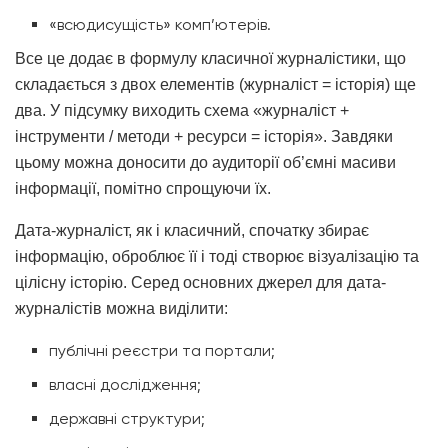
«всюдисущість» комп’ютерів.
Все це додає в формулу класичної журналістики, що
складається з двох елементів (журналіст = історія) ще
два. У підсумку виходить схема «журналіст +
інструменти / методи + ресурси = історія». Завдяки
цьому можна доносити до аудиторії об’ємні масиви
інформації, помітно спрощуючи їх.
Дата-журналіст, як і класичний, спочатку збирає
інформацію, оброблює її і тоді створює візуалізацію та
цілісну історію. Серед основних джерел для дата-
журналістів можна виділити:
публічні реєстри та портали;
власні дослідження;
державні структури;