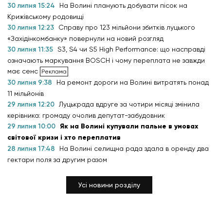
30 липня 15:24
На Волині планують добувати пісок на
Крижівському родовищі
30 липня 12:23
Справу про 123 мільйони збитків луцького
«Західінкомбанку» повернули на новий розгляд
30 липня 11:35
S3, S4 чи S5 High Performance: що насправді
означають маркування BOSCH і чому переплата не завжди
має сенс
30 липня 9:38
На ремонт дороги на Волині витратять понад
11 мільйонів
29 липня 12:20
Луцькрада вдруге за чотири місяці змінила
керівника: громаду очолив депутат-забудовник
29 липня 10:00
Як на Волині купували пальне в умовах
світової кризи і хто переплатив
28 липня 17:48
На Волині селищна рада здала в оренду два
гектари поля за другим разом
Усі новини розділу