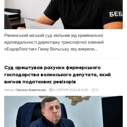
Рівненський міський суд звільнив від кримінальної
відповідальності директорку транспортної компанії
«ЕндорЛогістик» Ганну Вольську, яку викрили...
Суд арештував рахунки фермерського
господарства волинського депутата, який
вигнав податкових ревізорів
Автор:
Оксана Коваленко
5 СЕРПНЯ 2026 В 16:50
0