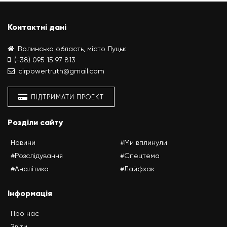
Контактні дані
Волинська область, місто Луцьк
(+38) 095 15 97 813
cirpowertruth@gmail.com
ПІДТРИМАТИ ПРОЕКТ
Розділи сайту
Новини
#Ми вплинули
#Розслідування
#Спецтема
#Аналітика
#Лайфхак
Інформація
Про нас
Звіти