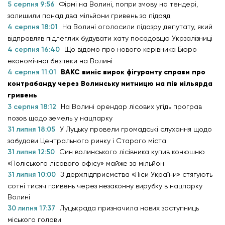
5 серпня 9:56
Фірмі на Волині, попри змову на тендері,
залишили понад два мільйони гривень за підряд
4 серпня 18:01
На Волині оголосили підозру депутату, який
відправляв підлеглих будувати хату посадовцю Укрзалізниці
4 серпня 16:40
Що відомо про нового керівника Бюро
економічної безпеки на Волині
4 серпня 11:01
ВАКС виніс вирок фігуранту справи про
контрабанду через Волинську митницю на пів мільярда
гривень
3 серпня 18:12
На Волині орендар лісових угідь програв
позов щодо земель у нацпарку
31 липня 18:05
У Луцьку провели громадські слухання щодо
забудови Центрального ринку і Старого міста
31 липня 12:50
Син волинського лісівника купив конюшню
«Поліського лісового офісу» майже за мільйон
31 липня 10:00
З держпідприємства «Ліси України» стягують
сотні тисяч гривень через незаконну вирубку в нацпарку
Волині
30 липня 17:37
Луцькрада призначила нових заступниць
міського голови