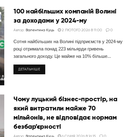
100 найбільших компаній Волині
за доходами у 2024-му
Автор:
Валентина Куць
2 ЛЮТОГО 2026 В 11:00
0
Сотня найбільших на Волині підприємств у 2024-му
році отримала понад 223 мільярди гривень
загального доходу. Це майже на 10% більше...
ДЕТАЛЬНІШЕ
Чому луцький бізнес-простір, на
який витратили майже 70
мільйонів, не відповідає нормам
безбар’єрності
Автор:
Валентина Куць
6 СІЧНЯ 2026 В 16:15
0