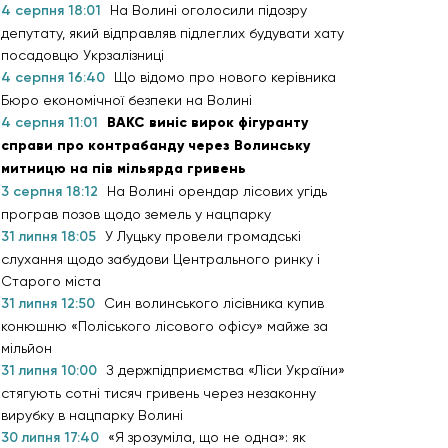
4 серпня 18:01
На Волині оголосили підозру
депутату, який відправляв підлеглих будувати хату
посадовцю Укрзалізниці
4 серпня 16:40
Що відомо про нового керівника
Бюро економічної безпеки на Волині
4 серпня 11:01
ВАКС виніс вирок фігуранту
справи про контрабанду через Волинську
митницю на пів мільярда гривень
3 серпня 18:12
На Волині орендар лісових угідь
програв позов щодо земель у нацпарку
31 липня 18:05
У Луцьку провели громадські
слухання щодо забудови Центрального ринку і
Старого міста
31 липня 12:50
Син волинського лісівника купив
конюшню «Поліського лісового офісу» майже за
мільйон
31 липня 10:00
З держпідприємства «Ліси України»
стягують сотні тисяч гривень через незаконну
вирубку в нацпарку Волині
30 липня 17:40
«Я зрозуміла, що не одна»: як