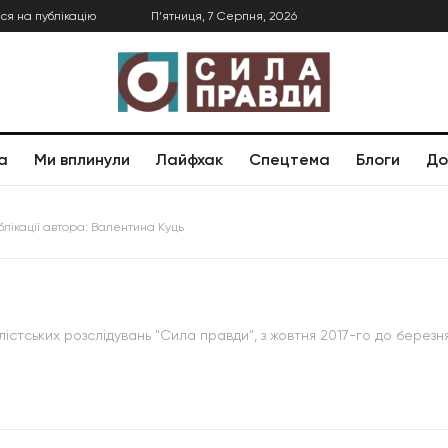
ся на публікацію
П’ятниця, 7 Серпня, 2026
а
Ми вплинули
Лайфхак
Спецтема
Блоги
До
ублікації автора: Валентина Куць
істських розслідувань "Сила правди", з жовтня 2017-го до берез