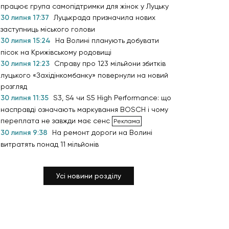
працює група самопідтримки для жінок у Луцьку
30 липня 17:37
Луцькрада призначила нових
заступниць міського голови
30 липня 15:24
На Волині планують добувати
пісок на Крижівському родовищі
30 липня 12:23
Справу про 123 мільйони збитків
луцького «Західінкомбанку» повернули на новий
розгляд
30 липня 11:35
S3, S4 чи S5 High Performance: що
насправді означають маркування BOSCH і чому
переплата не завжди має сенс
30 липня 9:38
На ремонт дороги на Волині
витратять понад 11 мільйонів
Усі новини розділу