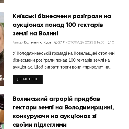
Київські бізнесмени розіграли на
аукціонах понад 100 гектарів
землі на Волині
Автор:
Валентина Куць
27 ЛИСТОПАДА 2025 В 14:35
0
У Колодяжненській громаді на Ковельщині столичні
бізнесмени розіграли понад 100 гектарів землі на
аукціонах. Щоб виграти торги вони «привели» на...
ДЕТАЛЬНІШЕ
Волинський аграрій придбав
гектари землі на Володимирщині,
конкуруючи на аукціонах зі
своїми підлеглими