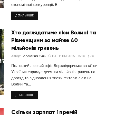
економічної конкуренції. В...
ДЕТАЛЬНІШЕ
Хто доглядатиме ліси Волині та
Рівненщини за майже 40
мільйонів гривень
Автор:
Валентина Куць
15 СЕРПНЯ 2025 В 16:20
0
Поліський лісовий офіс Держпідприємства «Ліси
України» спрямує десятки мільйонів гривень на
догляд та відновлення тисяч гектарів лісів на
Волині та...
ДЕТАЛЬНІШЕ
Скільки зарплат і премій