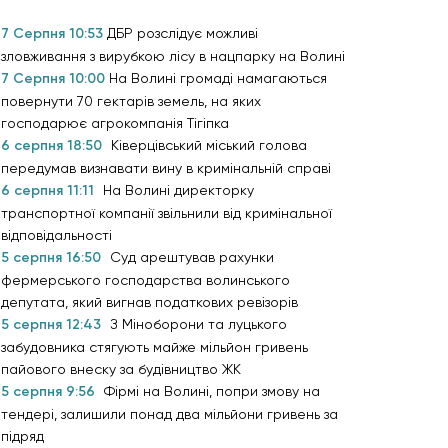
7 Серпня 10:53
ДБР розслідує можливі
зловживання з вирубкою лісу в нацпарку на Волині
7 Серпня 10:00
На Волині громаді намагаються
повернути 70 гектарів земель, на яких
господарює агрокомпанія Тігіпка
6 серпня 18:50
Ківерцівський міський голова
передумав визнавати вину в кримінальній справі
6 серпня 11:11
На Волині директорку
транспортної компанії звільнили від кримінальної
відповідальності
5 серпня 16:50
Суд арештував рахунки
фермерського господарства волинського
депутата, який вигнав податкових ревізорів
5 серпня 12:43
З Міноборони та луцького
забудовника стягують майже мільйон гривень
пайового внеску за будівництво ЖК
5 серпня 9:56
Фірмі на Волині, попри змову на
тендері, залишили понад два мільйони гривень за
підряд