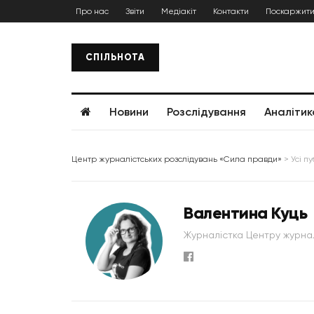
Про нас
Звіти
Медіакіт
Контакти
Поскаржити
СПІЛЬНОТА
Новини
Розслідування
Аналітик
Центр журналістських розслідувань «Сила правди»
>
Усі п
Валентина Куць
Журналістка Центру журнал