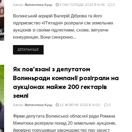
Автор:
Валентина Куць
5 ЛИСТОПАДА 2025 В 16:45
0
Волинський аграрій Валерій Діброва та його
підприємство «П’ятидні» розіграли сім земельних
аукціонів зі своїми підлеглими, схоже, імітуючи
конкуренцію. Вони синхронно...
ДЕТАЛЬНІШЕ
Як пов’язані з депутатом
Волиньради компанії розіграли на
аукціонах майже 200 гектарів
землі
Автор:
Валентина Куць
22 ЖОВТНЯ 2025 В 14:00
0
Фірми депутата Волинської обласної ради Романа
Микитюка розіграли понад 20 земельних аукціонів,
ймовірно порушивши законодавство про захист