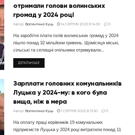
отримали голови волинських
громад у 2024 році
Автор:
Валентина Куць
14 СЕРПНЯ 2025 В 14:50
0
На заробітні плати голів волинських громад у 2024
пішло понад 32 мільйони гривень. Щомісяця міські,
сільські та селищні очільники отримували...
ДЕТАЛЬНІШЕ
Зарплати головних комунальників
Луцька у 2024-му: в кого була
вища, ніж в мера
Автор:
Валентина Куць
1 СЕРПНЯ 2025 В 13:50
0
На оплату праці керівників 19 комунальних
підприємств Луцька у 2024 році витратили понад 11