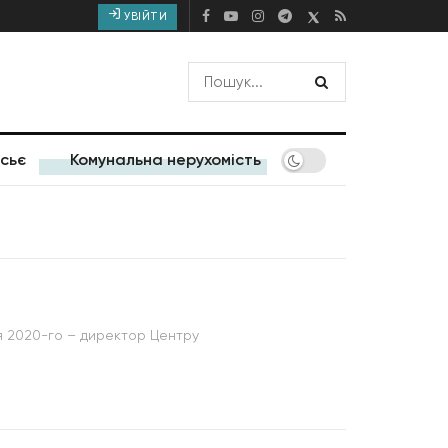
УВІЙТИ
сьє
Комунальна нерухомість
ня 2020-го – директор Центру