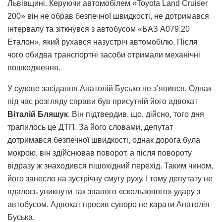
Львівщині. Керуючи автомобілем «Toyota Land Cruiser
200» він не обрав безпечної швидкості, не дотримався
інтервалу та зіткнувся з автобусом «БАЗ А079.20
Еталон», який рухався назустріч автомобілю. Після
чого обидва транспортні засоби отримали механічні
пошкодження.
У судове засідання Анатолій Бусько не з’явився. Однак
під час розгляду справи був присутній його адвокат
Віталій Бляшук
. Він підтвердив, що, дійсно, того дня
трапилось це ДТП. За його словами, депутат
дотримався безпечної швидкості, однак дорога була
мокрою, він здійснював поворот, а після повороту
відразу ж знаходився пішохідний перехід. Таким чином,
його занесло на зустрічну смугу руху. І тому депутату не
вдалось уникнути так званого «скользового» удару з
автобусом. Адвокат просив суворо не карати Анатолія
Буська.