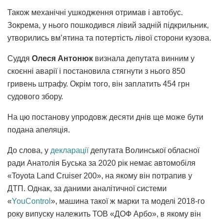
Також механічні ушкодження отримав і автобус.
Зокрема, у нього пошкодився лівий задній підкрильник,
утворились вм’ятина та потертість лівої сторони кузова.
Суддя
Олеся Антонюк
визнала депутата винним у
скоєнні аварії і постановила стягнути з нього 850
гривень штрафу. Окрім того, він заплатить 454 грн
судового збору.
На цю постанову упродовж десяти днів ще може бути
подана апеляція.
До слова, у
декларації
депутата Волинської обласної
ради Анатолія Буська за 2020 рік немає автомобіля
«Toyota Land Cruiser 200», на якому він потрапив у
ДТП. Однак, за даними аналітичної системи
«
YouControl
», машина такої ж марки та моделі 2018-го
року випуску належить ТОВ «ДОФ Арбо», в якому він