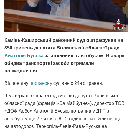
Камінь-Каширський районний суд оштрафував на
850 гривень депутата Волинської обласної ради
Анатолія Буська
за зіткнення з автобусом. В аварії
обидва транспортні засоби отримали
пошкодження.
Відповідну
постанову
суд виніс 24-го травня.
З матеріалів справи відомо, що депутат Волинської
обласної ради (фракція «За Майбутнє»), директор ТОВ
«ДОФ Арбо» Анатолій Бусько потрапив у ДТП з
автобусом ще 2 квітня о 8:15 годині в смт Куликів, що
на автодорозі Тернопіль-Львів-Рава-Руська на