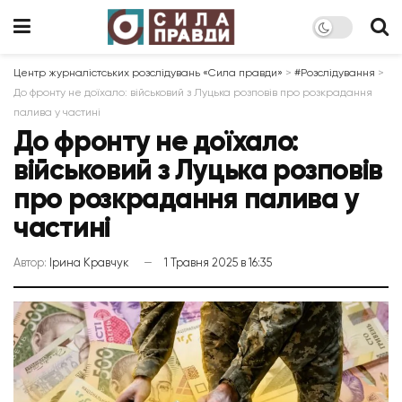
Центр журналістських розслідувань «Сила правди»
>
#Розслідування
>
До фронту не доїхало: військовий з Луцька розповів про розкрадання
палива у частині
До фронту не доїхало:
військовий з Луцька розповів
про розкрадання палива у
частині
Автор:
Ірина Кравчук
1 Травня 2025 в 16:35