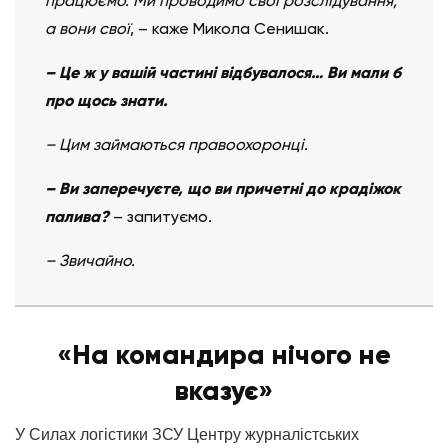
працюємо. Ми проводимо свої розслідування,
а вони свої
, – каже Микола Сенишак.
– Це ж у вашій частині відбувалося… Ви мали б
про щось знати.
– Цим займаються правоохоронці.
– Ви заперечуєте, що ви причетні до крадіжок
палива?
– запитуємо
.
– Звичайно.
«На командира нічого не
вказує»
У Силах логістики ЗСУ Центру журналістських