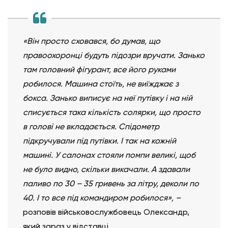
«Він просто сховався, бо думав, що
правоохоронці будуть підозри вручати. Занько
там головний фігурант, все його руками
робилося. Машина стоїть, не виїжджає з
бокса. Занько виписує на неї путівку і на ній
списується така кількість солярки, що просто
в голові не вкладається. Спідометр
підкручували під путівки. І так на кожній
машині. У салонах стояли помпи великі, щоб
не було видно, скільки викачали. А здавали
паливо по 30 – 35 гривень за літру, деколи по
40. І то все під командиром робилося», –
розповів військовослужбовець Олександр,
який зараз у відставці.