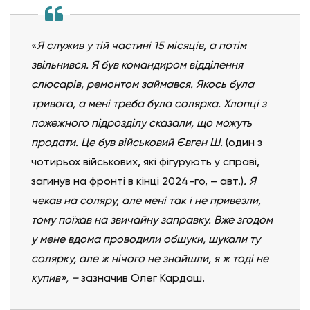
«
Я служив у тій частині 15 місяців, а потім
звільнився. Я був командиром відділення
слюсарів, ремонтом займався. Якось була
тривога, а мені треба була солярка. Хлопці з
пожежного підрозділу сказали, що можуть
продати. Це був військовий Євген Ш.
(один з
чотирьох військових, які фігурують у справі,
загинув на фронті в кінці 2024-го, – авт.)
. Я
чекав на соляру, але мені так і не привезли,
тому поїхав на звичайну заправку. Вже згодом
у мене вдома проводили обшуки, шукали ту
солярку, але ж нічого не знайшли, я ж тоді не
купив», –
зазначив Олег Кардаш.