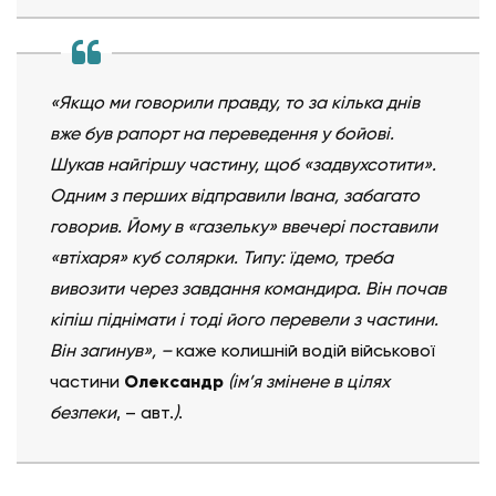
«Якщо ми говорили правду, то за кілька днів
вже був рапорт на переведення у бойові.
Шукав найгіршу частину, щоб «задвухсотити».
Одним з перших відправили Івана, забагато
говорив. Йому в «газельку» ввечері поставили
«втіхаря» куб солярки. Типу: їдемо, треба
вивозити через завдання командира. Він почав
кіпіш піднімати і тоді його перевели з частини.
Він загинув», –
каже колишній водій військової
частини
Олександр
(ім’я змінене в цілях
безпеки
, – авт.
)
.