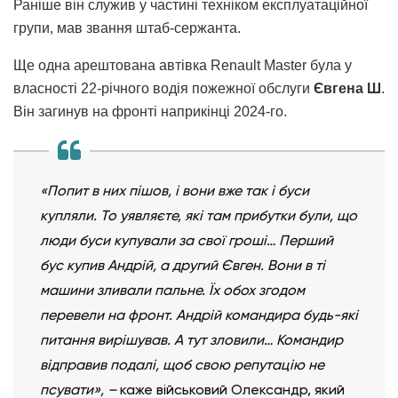
Раніше він служив у частині техніком експлуатаційної
групи, мав звання штаб-сержанта.
Ще одна арештована автівка Renault Master була у
власності 22-річного водія пожежної обслуги
Євгена Ш
.
Він загинув на фронті наприкінці 2024-го.
«Попит в них пішов, і вони вже так і буси
купляли. То уявляєте, які там прибутки були, що
люди буси купували за свої гроші… Перший
бус купив Андрій, а другий Євген. Вони в ті
машини зливали пальне. Їх обох згодом
перевели на фронт. Андрій командира будь-які
питання вирішував. А тут зловили… Командир
відправив подалі, щоб свою репутацію не
псувати», –
каже військовий Олександр, який