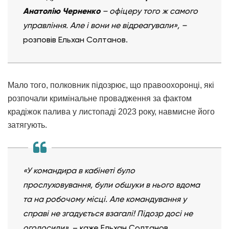
Анатолію Черненко
– офіцеру того ж самого
управління. Але і вони не відреагували», –
розповів Ельхан Солтанов.
Мало того, полковник підозрює, що правоохоронці, які
розпочали кримінальне провадження за фактом
крадіжок палива у листопаді 2023 року, навмисне його
затягують.
«У командира в кабінеті було
прослуховування, були обшуки в нього вдома
та на робочому місці. Але командування у
справі не згадується взагалі! Підозр досі не
оголосили»,
– каже Ельхан Солтанов.