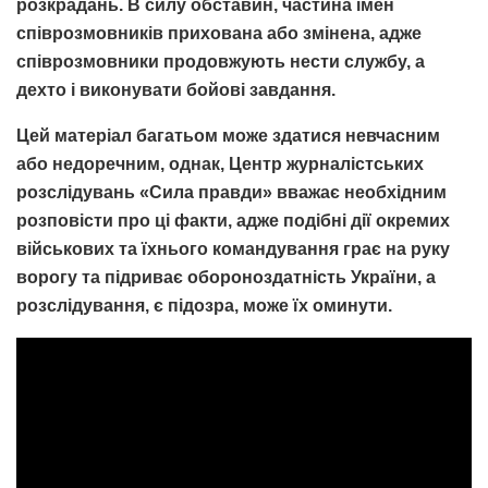
розкрадань. В силу обставин, частина імен
співрозмовників прихована або змінена, адже
співрозмовники продовжують нести службу, а
дехто і виконувати бойові завдання.
Цей матеріал багатьом може здатися невчасним
або недоречним, однак, Центр журналістських
розслідувань «Сила правди» вважає необхідним
розповісти про ці факти, адже подібні дії окремих
військових та їхнього командування грає на руку
ворогу та підриває обороноздатність України, а
розслідування, є підозра, може їх оминути.