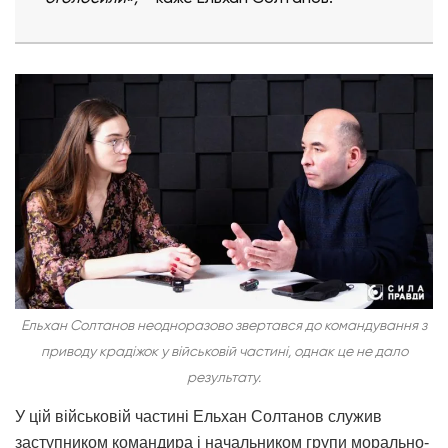
Ельхан Солтанов неодноразово звертався до командування з
приводу крадіжок у військовій частині, однак це не дало
результату.
У цій військовій частині Ельхан Солтанов служив
заступником командира і начальником групи морально-