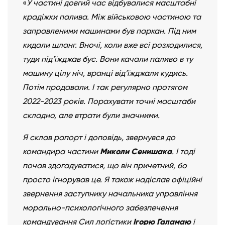
«
У частині довгий час відбувалися масштабні
крадіжки палива. Між військовою частиною та
заправленими машинами був паркан. Під ним
кидали шланг. Вночі, коли вже всі розходилися,
туди під’їжджав бус. Вони качали паливо в ту
машину цілу ніч, вранці від’їжджали кудись.
Потім продавали. І так регулярно протягом
2022-2023 років. Порахувати точні масштаби
складно, але втрати були значними.
Я склав рапорт і доповідь, звернувся до
командира частини
Миколи Сенишака
. І тоді
почав здогадуватися, що він причетний, бо
просто ігнорував це. Я також надіслав офіційні
звернення заступнику начальника управління
морально-психологічного забезпечення
командування Сил логістики
Ігорю Галамаю
і