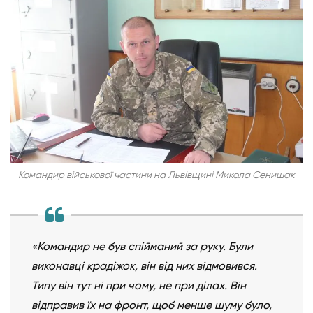
Командир військової частини на Львівщині Микола Сенишак
«Командир не був спійманий за руку. Були
виконавці крадіжок, він від них відмовився.
Типу він тут ні при чому, не при ділах. Він
відправив їх на фронт, щоб менше шуму було,