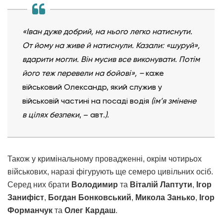
«Іван дуже добрий, на нього легко натиснути.
От йому на живе й натиснули. Казали: «шуруй»,
вдарити могли. Він мусив все виконувати. Потім
його теж перевели на бойові», –
каже
військовий Олександр, який служив у
військовій частині на посаді водія
(ім’я змінене
в цілях безпеки
, – авт.
)
.
Також у кримінальному провадженні, окрім чотирьох
військових, наразі фігурують ще семеро цивільних осіб.
Серед них брати
Володимир
та
Віталій Лаптути
,
Ігор
Занифіст
,
Богдан Бонковський
,
Микола Занько
,
Ігор
Форманчук
та
Олег Кардаш
.