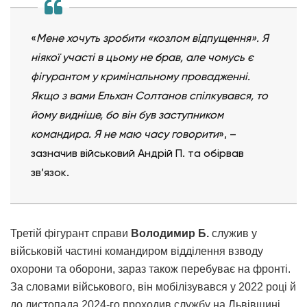
«
Мене хочуть зробити «козлом відпущення». Я
ніякої участі в цьому не брав, але чомусь є
фігурантом у кримінальному провадженні.
Якщо з вами Ельхан Солтанов спілкувався, то
йому видніше, бо він був заступником
командира. Я не маю часу говорити
», –
зазначив військовий Андрій П. та обірвав
зв’язок.
Третій фігурант справи
Володимир Б.
служив у
військовій частині командиром відділення взводу
охорони та оборони, зараз також перебуває на фронті.
За словами військового, він мобілізувався у 2022 році й
до листопада 2024-го проходив службу на Львівщині.