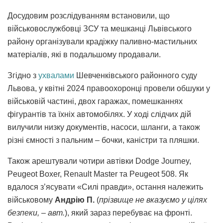
Досудовим розслідуванням встановили, що
військовослужбовці ЗСУ та мешканці Львівського
району організували крадіжку паливно-мастильних
матеріалів, які в подальшому продавали.
Згідно з
ухвалами
Шевченківського районного суду
Львова, у квітні 2024 правоохоронці провели обшуки у
військовій частині, двох гаражах, помешканнях
фігурантів та їхніх автомобілях. У ході слідчих дій
вилучили низку документів, насоси, шланги, а також
різні ємності з пальним – бочки, каністри та пляшки.
Також арештували чотири автівки Dodge Journey,
Peugeot Boxer, Renault Master та Peugeot 508. Як
вдалося з’ясувати «Силі правди», остання належить
військовому
Андрію П.
(
прізвище не вказуємо у цілях
безпеки, – авт.
), який зараз перебуває на фронті.