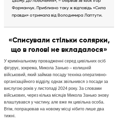
цьому. До побачення»
, – обірвав зв’язок Ігор
Форманчук. Приблизно таку ж відповідь «Сила
правди» отримала від Володимира Лаптути.
«Списували стільки солярки,
що в голові не вкладалося»
У кримінальному провадженні серед цивільних осіб
фігурує, зокрема, Микола Занько – колишній
військовий, який займав посаду техніка оперативно-
організаційного відділу, однак звільнився з посади за
вислугою років у листопаді 2024 року. За словами
військових, через кілька місяців Микола Занько знову
влаштувався у частину, але вже як цивільна особа.
Втім, попрацював на новому місці нібито лише два
тижні.