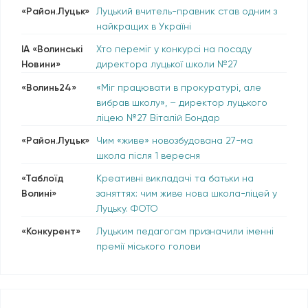
«Район.Луцьк»
Луцький вчитель-правник став одним з
найкращих в Україні
ІА «Волинські
Хто переміг у конкурсі на посаду
Новини»
директора луцької школи №27
«Волинь24»
«Міг працювати в прокуратурі, але
вибрав школу», – директор луцького
ліцею №27 Віталій Бондар
«Район.Луцьк»
Чим «живе» новозбудована 27-ма
школа після 1 вересня
«Таблоїд
Креативні викладачі та батьки на
Волині»
заняттях: чим живе нова школа-ліцей у
Луцьку. ФОТО
«Конкурент»
Луцьким педагогам призначили іменні
премії міського голови