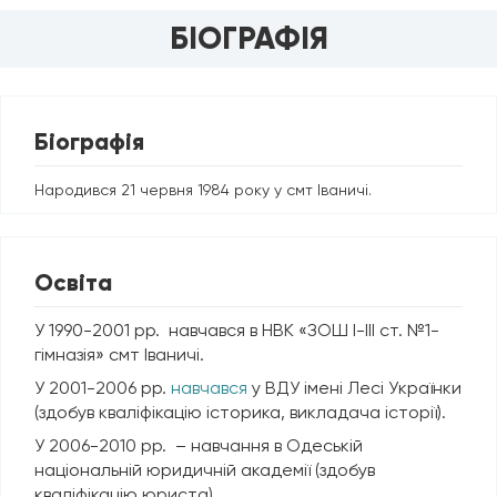
БІОГРАФІЯ
Біографія
Народився 21 червня 1984 року у смт Іваничі.
Освіта
У 1990-2001 рр. навчався в НВК «ЗОШ І-ІІІ ст. №1-
гімназія» смт Іваничі.
У 2001-2006 рр.
навчався
у ВДУ імені Лесі Українки
(здобув кваліфікацію історика, викладача історії).
У 2006-2010 рр. – навчання в Одеській
національній юридичній академії (здобув
кваліфікацію юриста).