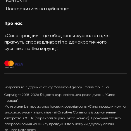
Контакти
Поскаржитися на публікацію
Про нас
«Сила правди» – це об’єднання журналістів, які
прагнуть справедливості та демократичного
суспільства без корупції.
Розробка та підтримка сайту Massimo Agency |
massimo.in.ua
Copyright 2018-2026 © Центр журналістських розслідувань "Сила
правди".
Матеріали Центру журналістських розслідувань «Сила правди» можна
використовувати згідно ліцензії
Creative Commons із зазначенням
авторства, CC BY
(переклад ліцензії українською). Прохання ставити
гіперпосилання на «Силу правди» в першому чи другому абзаці
вашого матеріалу.