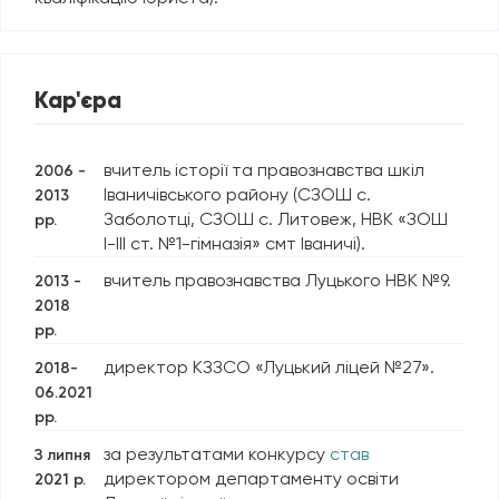
Кар'єра
вчитель історії та правознавства шкіл
2006 -
Іваничівського району (СЗОШ с.
2013
Заболотці, СЗОШ с. Литовеж, НВК «ЗОШ
рр.
І-ІІІ ст. №1-гімназія» смт Іваничі).
вчитель правознавства Луцького НВК №9.
2013 -
2018
рр.
директор КЗЗСО «Луцький ліцей №27».
2018-
06.2021
рр.
за результатами конкурсу
став
З липня
директором департаменту освіти
2021 р.