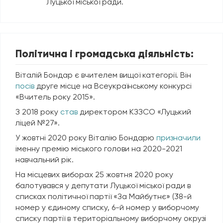
Луцької міської ради.
Політична і громадська діяльність:
Віталій Бондар є вчителем вищої категорії. Він
посів
друге місце на Всеукраїнському конкурсі
«Вчитель року 2015».
З 2018 року
став
директором КЗЗСО «Луцький
ліцей №27».
У жовтні 2020 року Віталію Бондарю
призначили
іменну премію міського голови на 2020-2021
навчальний рік.
На місцевих виборах 25 жовтня 2020 року
балотувався у депутати Луцької міської ради в
списках політичної партії «За Майбутнє» (38-й
номер у єдиному списку, 6-й номер у виборчому
списку партії в територіальному виборчому окрузі